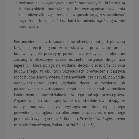
wykonania lub wykonywania robót budowlanych – które nie są
budową obiektu budowlanego – bez wymaganego pozwolenia
na budowę albo zgłoszenia lub w sposób mogący spowodować
zagrożenie bezpieczeństwa ludzi lub mienia bądź zagrożenie
środowiska.
Postanowienie o wstrzymaniu prowadzenia robót jest pierwszą
fazą ingerencji organu w niewłaściwie prowadzony proces
budowlany. Jeśli przyczyny powodujące wstrzymanie robót nie
zostaną w określonym czasie usunięte, następuje druga faza
ingerencji, która polega na wydaniu decyzji o rozbiórce obiektu
budowlanego. W obu tych przypadkach prowadzenie dalszych
robót budowlanych, wbrew postanowieniu czy decyzji, powoduje
odpowiedzialność karną. Wydanie decyzji o rozbiórce lub
postanowienia o wstrzymaniu robot nie jest jednak warunkiem
koniecznym odpowiedzialności za tego rodzaju przestępstwa.
Organy ścigania oraz sądy karne samodzielnie stwierdzają, że
roboty budowlane były wykonywane bez wymaganego
pozwolenia lub zgłoszenia albo pomimo sprzeciwu wniesionego
Przestępstwa i wykroczenia
przez właściwy organ (por. B. Kurzępa,
wprawie budowlanym
, Prokurator 2007, nr 2, s. 51).