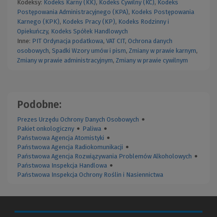
Kodeksy:
Kodeks Karny (KK)
,
Kodeks Cywilny (KC)
,
Kodeks
Postępowania Administracyjnego (KPA)
,
Kodeks Postępowania
Karnego (KPK)
,
Kodeks Pracy (KP)
,
Kodeks Rodzinny i
Opiekuńczy
,
Kodeks Spółek Handlowych
Inne:
PIT
Ordynacja podatkowa
,
VAT
CIT
,
Ochrona danych
osobowych
,
Spadki
Wzory umów i pism
,
Zmiany w prawie karnym
,
Zmiany w prawie administracyjnym
,
Zmiany w prawie cywilnym
Podobne:
Prezes Urzędu Ochrony Danych Osobowych
●
Pakiet onkologiczny
●
Paliwa
●
Państwowa Agencja Atomistyki
●
Państwowa Agencja Radiokomunikacji
●
Państwowa Agencja Rozwiązywania Problemów Alkoholowych
●
Państwowa Inspekcja Handlowa
●
Państwowa Inspekcja Ochrony Roślin i Nasiennictwa