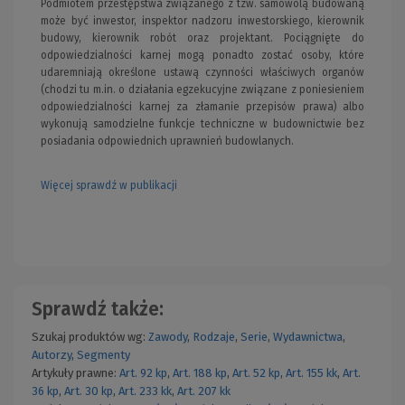
Podmiotem przestępstwa związanego z tzw. samowolą budowaną
może być inwestor, inspektor nadzoru inwestorskiego, kierownik
budowy, kierownik robót oraz projektant. Pociągnięte do
odpowiedzialności karnej mogą ponadto zostać osoby, które
udaremniają określone ustawą czynności właściwych organów
(chodzi tu m.in. o działania egzekucyjne związane z poniesieniem
odpowiedzialności karnej za złamanie przepisów prawa) albo
wykonują samodzielne funkcje techniczne w budownictwie bez
posiadania odpowiednich uprawnień budowlanych.
Więcej sprawdź w publikacji
Sprawdź także:
Szukaj produktów wg:
Zawody
,
Rodzaje
,
Serie
,
Wydawnictwa
,
Autorzy
,
Segmenty
Artykuły prawne:
Art. 92 kp
,
Art. 188 kp
,
Art. 52 kp
,
Art. 155 kk
,
Art.
36 kp
,
Art. 30 kp
,
Art. 233 kk
,
Art. 207 kk