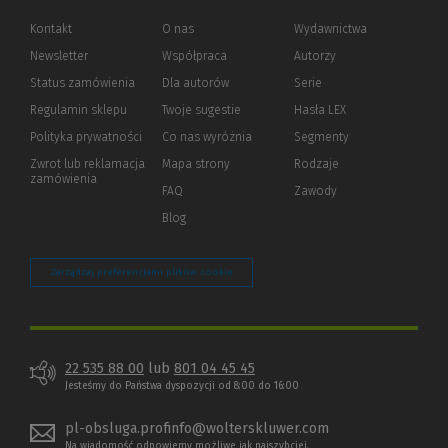
Kontakt
O nas
Wydawnictwa
Newsletter
Współpraca
Autorzy
Status zamówienia
Dla autorów
(Nowe
(Link
Serie
okno)
do
Regulamin sklepu
Twoje sugestie
Hasła LEX
innej
strony)
Polityka prywatności
(Nowe
(Link
Co nas wyróżnia
Segmenty
okno)
do
Zwrot lub reklamacja
Mapa strony
Rodzaje
innej
zamówienia
strony)
FAQ
Zawody
Blog
Zarządzaj preferencjami plików cookie
22 535 88 00
lub
801 04 45 45
Jesteśmy do Państwa dyspozycji od 8:00 do 16:00
pl-obsluga.profinfo@wolterskluwer.com
Na wiadomość odpowiemy możliwe jak najszybciej.