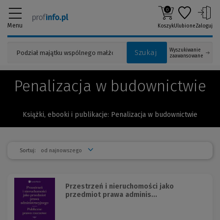
0
Menu
Koszyk
Ulubione
Zaloguj
Wyszukiwanie
Szukaj
zaawansowane
Penalizacja w budownictwie
Książki, ebooki i publikacje: Penalizacja w budownictwie
Sortuj:
Przestrzeń i nieruchomości jako
przedmiot prawa adminis...