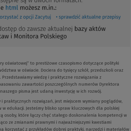
dry oświatowej” to prestiżowe czasopismo dotyczące polityki
ództwa w oświacie. Dociera do tysięcy szkół, przedszkoli oraz
 Przedstawiamy wiedzę i praktyczne rozwiązania z
dopasowaniu zawartości poszczególnych numerów Dyrektora
aszego pisma jest udaną inwestycję w ich rozwój.
y i praktycznych rozwiązań, jest miejscem wymiany poglądów,
w edukacji. Jesteśmy blisko spraw kluczowych dla polskiej
ą osoby, które łączy chęć stałego doskonalenia kompetencji w
eżąco ze zmianami prawnymi i najważniejszymi kwestiami
ą korzystać z przykładów dobrej praktyki, narzędzi i materiałów