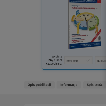
inn
str
Wybierz
inny numer
czasopisma:
Opis publikacji
Informacje
Spis treści