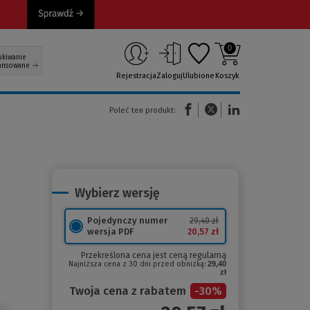
0
ukiwanie
ansowane
Rejestracja
Zaloguj
Ulubione
Koszyk
(Nowe okno)
(Link do innej strony)
(Link do innej strony)
Poleć ten produkt:
Wybierz wersję
Pojedynczy numer
29,40 zł
20,57 zł
wersja PDF
Przekreślona cena jest ceną regularną
Najniższa cena z 30 dni przed obniżką:
29,40
zł
Twoja cena z rabatem
-
30
%