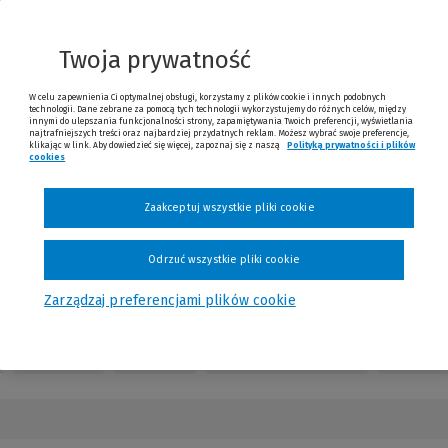
ej
ony)
Twoja prywatność
W celu zapewnienia Ci optymalnej obsługi, korzystamy z plików cookie i innych podobnych
technologii. Dane zebrane za pomocą tych technologii wykorzystujemy do różnych celów, między
innymi do ulepszania funkcjonalności strony, zapamiętywania Twoich preferencji, wyświetlania
najtrafniejszych treści oraz najbardziej przydatnych reklam. Możesz wybrać swoje preferencje,
klikając w link. Aby dowiedzieć się więcej, zapoznaj się z naszą
Polityką prywatności i plików
cookies
31.50 zł
Już od
/miesiąc
Zaakceptuj wszystkie pliki cookie
Sprawdź
Odrzuć wszystkie pliki cookie
Zarządzaj preferencjami plików cookie
Redakcja
Kontakt
Numery czasopisma
Opinie