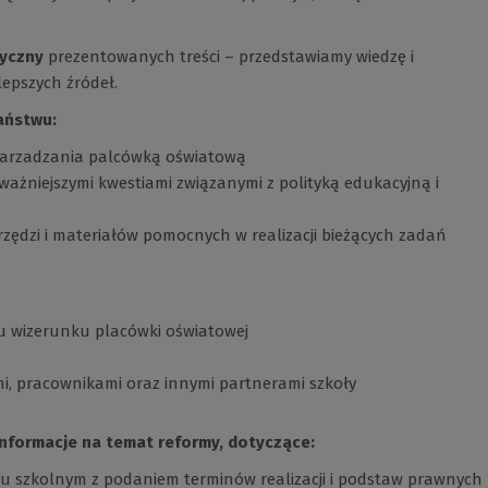
yczny
prezentowanych treści – przedstawiamy wiedzę i
lepszych źródeł.
aństwu:
 zarzadzania palcówką oświatową
ważniejszymi kwestiami związanymi z polityką edukacyjną i
rzędzi i materiałów pomocnych w realizacji bieżących zadań
u wizerunku placówki oświatowej
i, pracownikami oraz innymi partnerami szkoły
informacje na temat reformy, dotyczące:
u szkolnym z podaniem terminów realizacji i podstaw prawnych