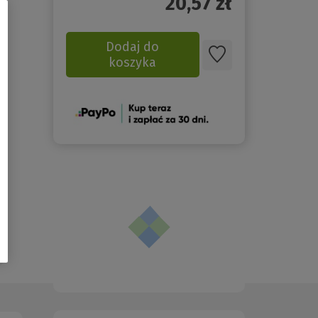
20,57
zł
Dodaj do
koszyka
(Nowe
okno)