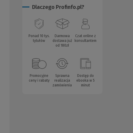
Dlaczego Profinfo.pl?
Ponad 10 tys.
Darmowa
Czat online z
tytułów
dostawa już
konsultantem
od 180zł
Promocyjne
Sprawna
Dostęp do
ceny i rabaty
realizacja
ebooka w 5
zamówienia
minut