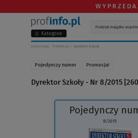
Kategorie
Jesteś tutaj:
Profinfo.pl
Dyrektor Szkoły
Pojedynczy numer
Promocja!
Dyrektor Szkoły - Nr 8/2015 [260
Pojedynczy nu
8/2015
(Lin
do