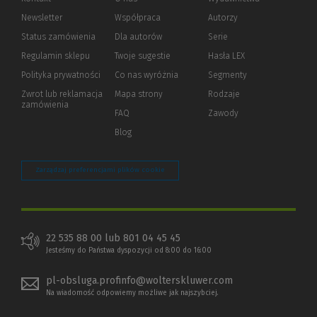
Newsletter
Współpraca
Autorzy
Status zamówienia
Dla autorów
(Nowe
(Link
Serie
okno)
do
Regulamin sklepu
Twoje sugestie
Hasła LEX
innej
strony)
Polityka prywatności
(Nowe
(Link
Co nas wyróżnia
Segmenty
okno)
do
Zwrot lub reklamacja
Mapa strony
Rodzaje
innej
zamówienia
strony)
FAQ
Zawody
Blog
Zarządzaj preferencjami plików cookie
22 535 88 00 lub 801 04 45 45
Jesteśmy do Państwa dyspozycji od 8:00 do 16:00
pl-obsluga.profinfo@wolterskluwer.com
Na wiadomość odpowiemy możliwe jak najszybciej.