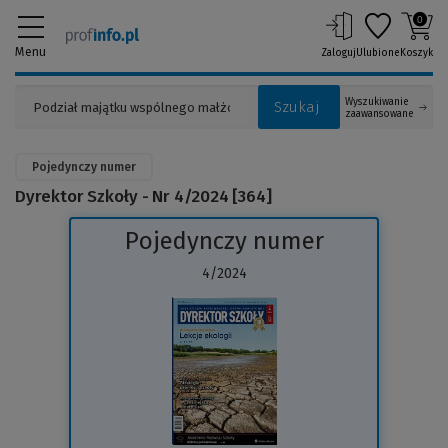
0
Menu
Zaloguj
Ulubione
Koszyk
Wyszukiwanie
Szukaj
zaawansowane
Pojedynczy numer
Dyrektor Szkoły - Nr 4/2024 [364]
Pojedynczy numer
4/2024
(Link
do
innej
strony)