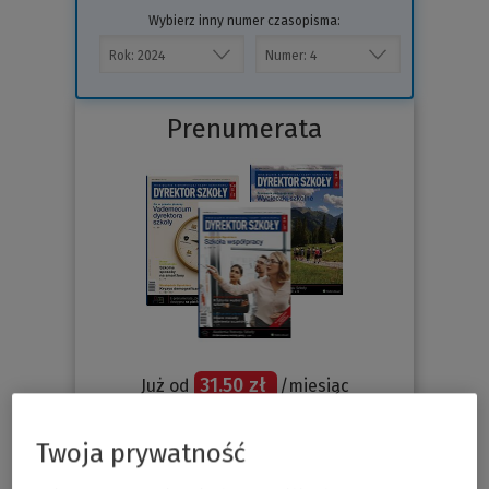
Wybierz inny numer czasopisma:
Prenumerata
31.50 zł
Już od
/miesiąc
Sprawdź
Twoja prywatność