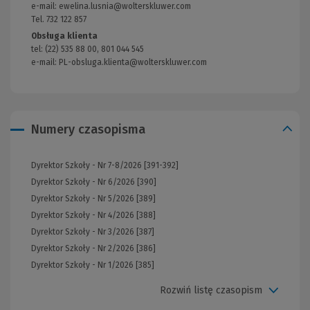
strony)
e-mail:
ewelina.lusnia@wolterskluwer.com
Tel. 732 122 857
Obsługa klienta
tel: (22) 535 88 00, 801 044 545
e-mail:
PL-obsluga.klienta@wolterskluwer.com
(Nowe
okno)
Numery czasopisma
Dyrektor Szkoły - Nr 7-8/2026 [391-392]
Dyrektor Szkoły - Nr 6/2026 [390]
Dyrektor Szkoły - Nr 5/2026 [389]
Dyrektor Szkoły - Nr 4/2026 [388]
Dyrektor Szkoły - Nr 3/2026 [387]
Dyrektor Szkoły - Nr 2/2026 [386]
Dyrektor Szkoły - Nr 1/2026 [385]
Rozwiń listę czasopism