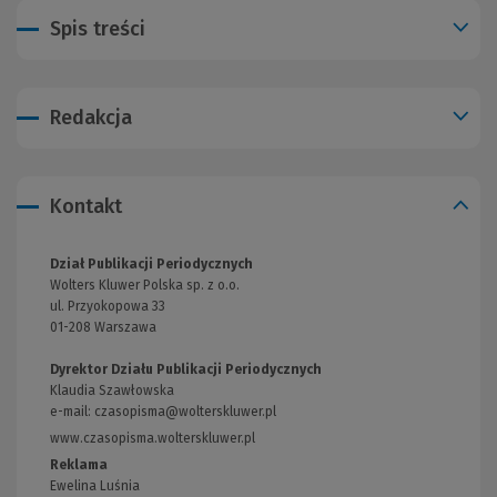
Spis treści
Redakcja
Kontakt
Dział Publikacji Periodycznych
Wolters Kluwer Polska sp. z o.o.
ul. Przyokopowa 33
01-208 Warszawa
Dyrektor Działu Publikacji Periodycznych
Klaudia Szawłowska
e-mail:
czasopisma@wolterskluwer.pl
www.czasopisma.wolterskluwer.pl
(Link
do
Reklama
innej
Ewelina Luśnia