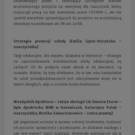
ustanawiający prawo i określający szczególne warunki
wcześniejszego przejścia na emeryturę dla nauczycieli, którzy
rozpoczęli pracę na tym stanowisku przed 1.01.1999 r., ale nie
spełnili warunków uprawniających do przejścia na wcześniejszą
emeryturę na podstawie art. 88 ust. 2a KN.
Strategie promocji szkoły (Emilia Lipiec-Kuzańska –
nauczycielka)
Targi edukacyjne, dni otwarte, działania w internecie – strategie
na zaprezentowanie ósmoklasistom oferty edukacyjnej, by
zachęcić ich do podjęcia nauki akurat w tej placówce, są
rozmaite. Ważne, by były efektywne, bo w tym roku kandydatów
do szkół ponadpodstawowych jest zdecydowanie mniej niż w
latach ubiegłych, więc o uczniów trzeba konkurować.
Niezbędnik Dyrektora – Lekcje ekologii (dr Danuta Elsner –
była dyrektorka WOM w Katowicach, Katarzyna Polak –
nauczycielka, Monika Sewastianowicz – radca prawny)
Jak angażować uczniów w sprawę ochrony środowiska, budować
ich poczucie sprawczości i przekonanie, że działanie każdego z
nas jest ważne? Garść inspiracji, doskonale wpisujących się w