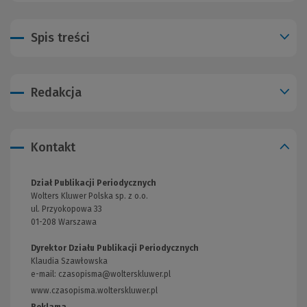
Spis treści
Redakcja
Kontakt
Dział Publikacji Periodycznych
Wolters Kluwer Polska sp. z o.o.
ul. Przyokopowa 33
01-208 Warszawa
Dyrektor Działu Publikacji Periodycznych
Klaudia Szawłowska
e-mail:
czasopisma@wolterskluwer.pl
www.czasopisma.wolterskluwer.pl
(Link
do