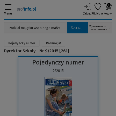
0
Menu
Zaloguj
Ulubione
Koszyk
Wyszukiwanie
Szukaj
zaawansowane
Pojedynczy numer
Promocja!
Dyrektor Szkoły - Nr 9/2015 [261]
Pojedynczy numer
9/2015
(Link
do
innej
strony)