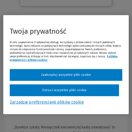
Opis publikacji
Twoja prywatność
W celu zapewnienia Ci optymalnej obsługi, korzystamy z plików cookie i innych podobnych
technologii. Dane zebrane za pomocą tych technologii wykorzystujemy do różnych celów, między
innymi do ulepszania funkcjonalności strony, zapamiętywania Twoich preferencji,
wyświetlania najtrafniejszych treści oraz najbardziej przydatnych reklam. Możesz wybrać
swoje preferencje, klikając w link. Aby dowiedzieć się więcej, zapoznaj się z naszą
Polityką
prywatności i plików cookies
(Nowe okno)
(Link do innej strony)
Zaakceptuj wszystkie pliki cookie
Odrzuć wszystkie pliki cookie
Zarządzaj preferencjami plików cookie
„Dyrektor szkoły. Miesięcznik kierowniczej kadry oświatowej” to