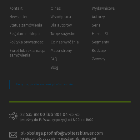
Kontakt
O nas
Wydawnictwa
Newsletter
Współpraca
Autorzy
Status zamówienia
Dla autorów
(Nowe
(Link
Serie
okno)
do
Regulamin sklepu
Twoje sugestie
Hasła LEX
innej
strony)
Polityka prywatności
(Nowe
(Link
Co nas wyróżnia
Segmenty
okno)
do
Zwrot lub reklamacja
Mapa strony
Rodzaje
innej
zamówienia
strony)
FAQ
Zawody
Blog
Zarządzaj preferencjami plików cookie
22 535 88 00 lub 801 04 45 45
Jesteśmy do Państwa dyspozycji od 8:00 do 16:00
pl-obsluga.profinfo@wolterskluwer.com
Na wiadomość odpowiemy możliwe jak najszybciej.