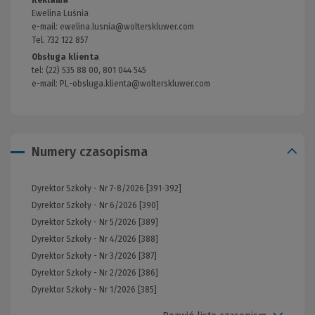
Reklama
innej
Ewelina Luśnia
strony)
e-mail:
ewelina.lusnia@wolterskluwer.com
Tel. 732 122 857
Obsługa klienta
tel: (22) 535 88 00, 801 044 545
e-mail:
PL-obsluga.klienta@wolterskluwer.com
(Nowe
okno)
Numery czasopisma
Dyrektor Szkoły - Nr 7-8/2026 [391-392]
Dyrektor Szkoły - Nr 6/2026 [390]
Dyrektor Szkoły - Nr 5/2026 [389]
Dyrektor Szkoły - Nr 4/2026 [388]
Dyrektor Szkoły - Nr 3/2026 [387]
Dyrektor Szkoły - Nr 2/2026 [386]
Dyrektor Szkoły - Nr 1/2026 [385]