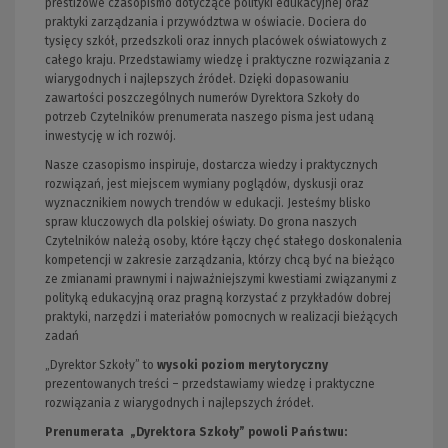
prestiżowe czasopismo dotyczące polityki edukacyjnej oraz
praktyki zarządzania i przywództwa w oświacie. Dociera do
tysięcy szkół, przedszkoli oraz innych placówek oświatowych z
całego kraju. Przedstawiamy wiedzę i praktyczne rozwiązania z
wiarygodnych i najlepszych źródeł. Dzięki dopasowaniu
zawartości poszczególnych numerów Dyrektora Szkoły do
potrzeb Czytelników prenumerata naszego pisma jest udaną
inwestycję w ich rozwój.
Nasze czasopismo inspiruje, dostarcza wiedzy i praktycznych
rozwiązań, jest miejscem wymiany poglądów, dyskusji oraz
wyznacznikiem nowych trendów w edukacji. Jesteśmy blisko
spraw kluczowych dla polskiej oświaty. Do grona naszych
Czytelników należą osoby, które łączy chęć stałego doskonalenia
kompetencji w zakresie zarządzania, którzy chcą być na bieżąco
ze zmianami prawnymi i najważniejszymi kwestiami związanymi z
polityką edukacyjną oraz pragną korzystać z przykładów dobrej
praktyki, narzędzi i materiałów pomocnych w realizacji bieżących
zadań
„Dyrektor Szkoły” to
wysoki poziom merytoryczny
prezentowanych treści – przedstawiamy wiedzę i praktyczne
rozwiązania z wiarygodnych i najlepszych źródeł.
Prenumerata „Dyrektora Szkoły” powoli Państwu: