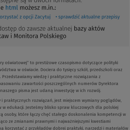
dry oświatowej” to prestiżowe czasopismo dotyczące polityki
ództwa w oświacie. Dociera do tysięcy szkół, przedszkoli oraz
 Przedstawiamy wiedzę i praktyczne rozwiązania z
dopasowaniu zawartości poszczególnych numerów Dyrektora
aszego pisma jest udaną inwestycję w ich rozwój.
y i praktycznych rozwiązań, jest miejscem wymiany poglądów,
w edukacji. Jesteśmy blisko spraw kluczowych dla polskiej
ą osoby, które łączy chęć stałego doskonalenia kompetencji w
eżąco ze zmianami prawnymi i najważniejszymi kwestiami
ą korzystać z przykładów dobrej praktyki, narzędzi i materiałów