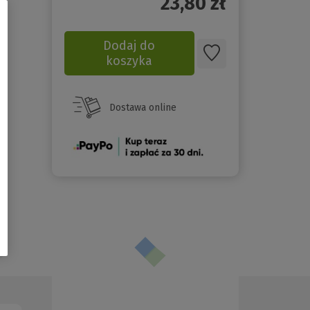
23,80
zł
Dodaj do
koszyka
Dostawa online
(Nowe
okno)