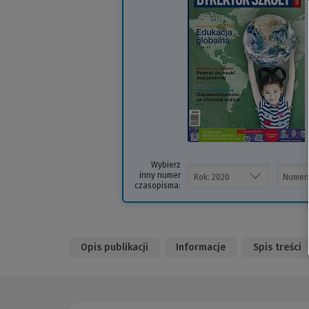
i
s
Wybierz
inny numer
czasopisma:
Opis publikacji
Informacje
Spis treści