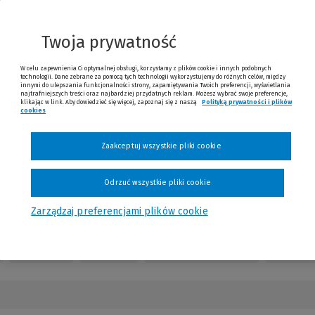
nnej
trony)
Twoja prywatność
W celu zapewnienia Ci optymalnej obsługi, korzystamy z plików cookie i innych podobnych
technologii. Dane zebrane za pomocą tych technologii wykorzystujemy do różnych celów, między
innymi do ulepszania funkcjonalności strony, zapamiętywania Twoich preferencji, wyświetlania
najtrafniejszych treści oraz najbardziej przydatnych reklam. Możesz wybrać swoje preferencje,
klikając w link. Aby dowiedzieć się więcej, zapoznaj się z naszą
Polityką prywatności i plików
cookies
31.50 zł
Już od
/miesiąc
Zaakceptuj wszystkie pliki cookie
Sprawdź
Odrzuć wszystkie pliki cookie
Zarządzaj preferencjami plików cookie
Redakcja
Kontakt
Numery czasopisma
Opinie