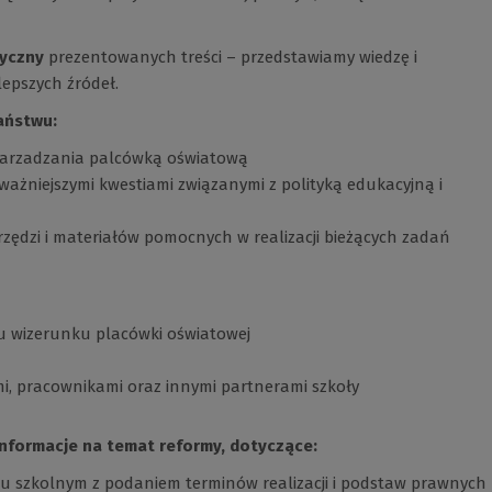
yczny
prezentowanych treści – przedstawiamy wiedzę i
lepszych źródeł.
aństwu:
 zarzadzania palcówką oświatową
ważniejszymi kwestiami związanymi z polityką edukacyjną i
rzędzi i materiałów pomocnych w realizacji bieżących zadań
u wizerunku placówki oświatowej
i, pracownikami oraz innymi partnerami szkoły
informacje na temat reformy, dotyczące:
u szkolnym z podaniem terminów realizacji i podstaw prawnych