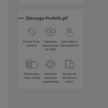
Dlaczego Profinfo.pl?
Ponad 10 tys.
Darmowa
Czat online z
tytułów
dostawa już
konsultantem
od 180zł
Promocyjne
Sprawna
Dostęp do
ceny i rabaty
realizacja
ebooka w 5
zamówienia
minut