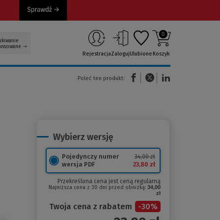
0
ukiwanie
ansowane
Rejestracja
Zaloguj
Ulubione
Koszyk
(Nowe okno)
(Link do innej strony)
(Link do innej strony)
Poleć ten produkt:
Wybierz wersję
Pojedynczy numer
34,00 zł
23,80 zł
wersja PDF
Przekreślona cena jest ceną regularną
Najniższa cena z 30 dni przed obniżką:
34,00
zł
Twoja cena z rabatem
-
30
%