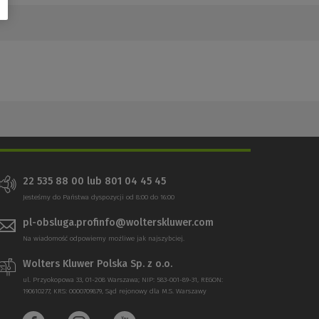
22 535 88 00 lub 801 04 45 45
Jesteśmy do Państwa dyspozycji od 8:00 do 16:00
pl-obsluga.profinfo@wolterskluwer.com
Na wiadomość odpowiemy możliwe jak najszybciej.
Wolters Kluwer Polska Sp. z o.o.
ul. Przyokopowa 33, 01-208 Warszawa; NIP: 583-001-89-31, REGON:
190610277, KRS: 0000709879, Sąd rejonowy dla M.S. Warszawy