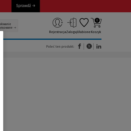
0
ukiwanie
ansowane
Rejestracja
Zaloguj
Ulubione
Koszyk
(Nowe okno)
(Link do innej strony)
(Link do innej strony)
Poleć ten produkt: