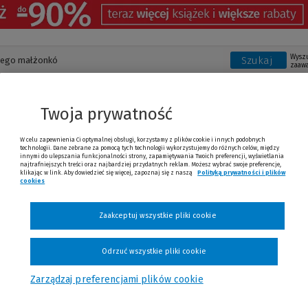
Wysz
Szukaj
zaaw
Twoja prywatność
W celu zapewnienia Ci optymalnej obsługi, korzystamy z plików cookie i innych podobnych
technologii. Dane zebrane za pomocą tych technologii wykorzystujemy do różnych celów, między
innymi do ulepszania funkcjonalności strony, zapamiętywania Twoich preferencji, wyświetlania
najtrafniejszych treści oraz najbardziej przydatnych reklam. Możesz wybrać swoje preferencje,
Ostatnio oglądane produkty
klikając w link. Aby dowiedzieć się więcej, zapoznaj się z naszą
Polityką prywatności i plików
cookies
Zaakceptuj wszystkie pliki cookie
Odrzuć wszystkie pliki cookie
Zarządzaj preferencjami plików cookie