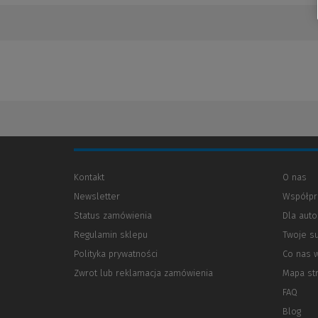
Kontakt
O nas
Newsletter
Współpr
Status zamówienia
Dla aut
Regulamin sklepu
Twoje s
Polityka prywatności
(Nowe
(Link
Co nas 
okno)
do
Zwrot lub reklamacja zamówienia
Mapa st
innej
strony)
FAQ
Blog