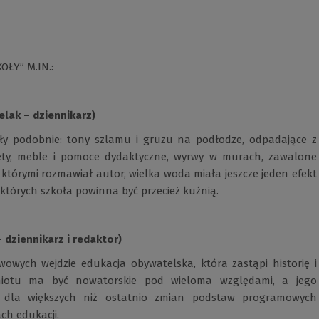
ŁY” M.IN.:
elak – dziennikarz)
ły podobnie: tony szlamu i gruzu na podłodze, odpadające z
zęty, meble i pomoce dydaktyczne, wyrwy w murach, zawalone
 którymi rozmawiał autor, wielka woda miała jeszcze jeden efekt
 których szkoła powinna być przecież kuźnią.
dziennikarz i redaktor)
owych wejdzie edukacja obywatelska, która zastąpi historię i
dmiotu ma być nowatorskie pod wieloma względami, a jego
m dla większych niż ostatnio zmian podstaw programowych
ch edukacji.