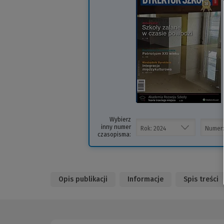
i
s
Wybierz
inny numer
czasopisma:
Opis publikacji
Informacje
Spis treści