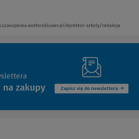
.czasopisma.wolterskluwer.pl/dyrektor-szkoly/redakcja
(Link
do
innej
strony)
slettera
(Nowe
ł na zakupy
okno)
Zapisz się do newslettera