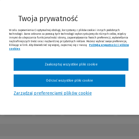
nnej
trony)
Twoja prywatność
W celu zapewnienia Ci optymalnej obsługi, korzystamy z plików cookie i innych podobnych
technologii. Dane zebrane za pomocą tych technologii wykorzystujemy do różnych celów, między
innymi do ulepszania funkcjonalności strony, zapamiętywania Twoich preferencji, wyświetlania
najtrafniejszych treści oraz najbardziej przydatnych reklam. Możesz wybrać swoje preferencje,
klikając w link. Aby dowiedzieć się więcej, zapoznaj się z naszą
Polityką prywatności i plików
cookies
31.50 zł
Już od
/miesiąc
Zaakceptuj wszystkie pliki cookie
Sprawdź
Odrzuć wszystkie pliki cookie
Zarządzaj preferencjami plików cookie
Redakcja
Kontakt
Numery czasopisma
Opinie