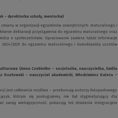
k – dyrektorka szkoły, mentorka)
zmiany w organizacji egzaminów zewnętrznych: maturalnego i
 głównie deklaracji przystąpienia do egzaminu maturalnego oraz
dza o społeczeństwie. Opracowanie zawiera także informacje
m 2024/2025 do egzaminu maturalnego i ósmoklasisty uczniów
ulturowa (Anna Czebiołko – socjolożka, nauczycielka, Emilia
sz Kozłowski – nauczyciel akademicki, Włodzimierz Kaleta –
ji jest całkowicie możliwa
– przekonują autorzy listopadowego
język, którym się posługujemy, nie był stygmatyzujący dla
ć swoją wielojęzyczność, pokazują też działania integracyjne