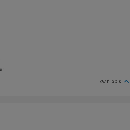
)
ak
)
Zwiń opis