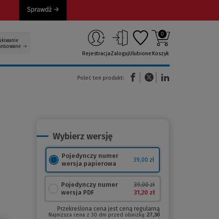
0
ukiwanie
ansowane
Rejestracja
Zaloguj
Ulubione
Koszyk
(Nowe okno)
(Link do innej strony)
(Link do innej strony)
Poleć ten produkt:
Wybierz wersję
Pojedynczy numer
39,00 zł
wersja papierowa
Pojedynczy numer
39,00 zł
31,20 zł
wersja PDF
Przekreślona cena jest ceną regularną
Najniższa cena z 30 dni przed obniżką:
27,30