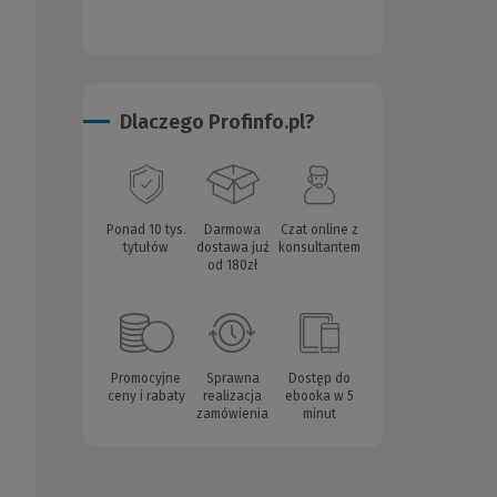
Dlaczego Profinfo.pl?
Ponad 10 tys.
Darmowa
Czat online z
tytułów
dostawa już
konsultantem
od 180zł
Promocyjne
Sprawna
Dostęp do
ceny i rabaty
realizacja
ebooka w 5
zamówienia
minut