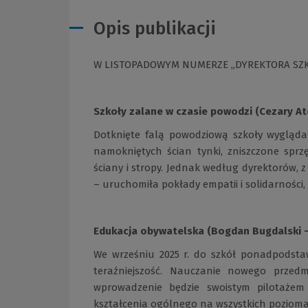
Opis publikacji
W LISTOPADOWYM NUMERZE „DYREKTORA SZKO
Szkoły zalane w czasie powodzi (Cezary At
Dotknięte falą powodziową szkoły wygląda
namokniętych ścian tynki, zniszczone spr
ściany i stropy. Jednak według dyrektorów, z
– uruchomiła pokłady empatii i solidarności,
Edukacja obywatelska (Bogdan Bugdalski – 
We wrześniu 2025 r. do szkół ponadpodstaw
teraźniejszość. Nauczanie nowego prze
wprowadzenie będzie swoistym pilotaże
kształcenia ogólnego na wszystkich pozioma