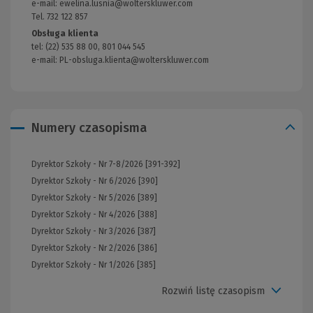
strony)
e-mail:
ewelina.lusnia@wolterskluwer.com
Tel. 732 122 857
Obsługa klienta
tel: (22) 535 88 00, 801 044 545
e-mail:
PL-obsluga.klienta@wolterskluwer.com
(Nowe
okno)
Numery czasopisma
Dyrektor Szkoły - Nr 7-8/2026 [391-392]
Dyrektor Szkoły - Nr 6/2026 [390]
Dyrektor Szkoły - Nr 5/2026 [389]
Dyrektor Szkoły - Nr 4/2026 [388]
Dyrektor Szkoły - Nr 3/2026 [387]
Dyrektor Szkoły - Nr 2/2026 [386]
Dyrektor Szkoły - Nr 1/2026 [385]
Rozwiń listę czasopism