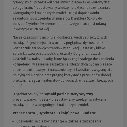
tysięcy szkół, przedszkoli oraz innych placówek oświatowych z
całego kraju. Przedstawiamy wiedzę i praktyczne rozwiązania z
wiarygodnych i najlepszych źródeł. Dzięki dopasowaniu
zawartości poszczególnych numerów Dyrektora Szkoły do
potrzeb Czytelników prenumerata naszego pisma jest udaną
inwestycję w ich rozwój.
Nasze czasopismo inspiruje, dostarcza wiedzy i praktycznych
rozwiązań, jest miejscem wymiany poglądów, dyskusji oraz
wyznacznikiem nowych trendów w edukacji. Jesteśmy blisko
spraw kluczowych dla polskiej oświaty. Do grona naszych
Czytelników należą osoby, które łączy chęć stałego doskonalenia
kompetencji w zakresie zarządzania, którzy chcą być na bieżąco
ze zmianami prawnymi i najważniejszymi kwestiami związanymi z
polityką edukacyjną oraz pragną korzystać z przykładów dobrej
praktyki, narzędzi i materiałów pomocnych w realizacji bieżących
zadań
„Dyrektor Szkoły” to
wysoki poziom merytoryczny
prezentowanych treści – przedstawiamy wiedzę i praktyczne
rozwiązania z wiarygodnych i najlepszych źródeł.
Prenumerata „Dyrektora Szkoły” powoli Państwu:
Doskonalić swoje kompetencje w zakresie zarzadzania
palcówką oświatową