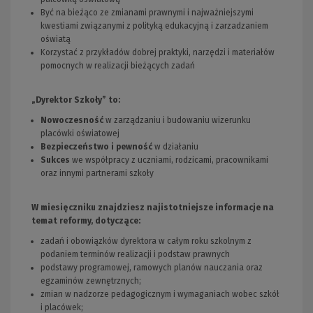
Być na bieżąco ze zmianami prawnymi i najważniejszymi
kwestiami związanymi z polityką edukacyjną i zarzadzaniem
oświatą
Korzystać z przykładów dobrej praktyki, narzędzi i materiałów
pomocnych w realizacji bieżących zadań
„Dyrektor Szkoły” to:
Nowoczesność
w zarządzaniu i budowaniu wizerunku
placówki oświatowej
Bezpieczeństwo i pewność
w działaniu
Sukces
we współpracy z uczniami, rodzicami, pracownikami
oraz innymi partnerami szkoły
W miesięczniku znajdziesz najistotniejsze informacje na
temat reformy, dotyczące:
zadań i obowiązków dyrektora w całym roku szkolnym z
podaniem terminów realizacji i podstaw prawnych
podstawy programowej, ramowych planów nauczania oraz
egzaminów zewnętrznych;
zmian w nadzorze pedagogicznym i wymaganiach wobec szkół
i placówek;