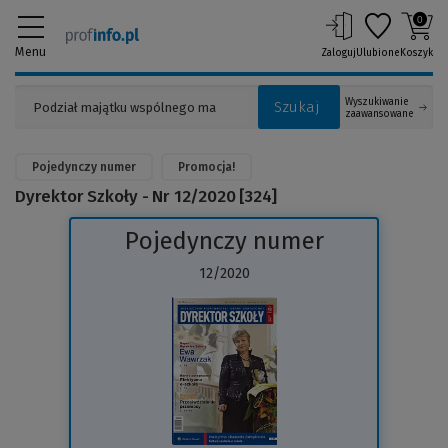
0
Menu
Zaloguj
Ulubione
Koszyk
Wyszukiwanie
Szukaj
zaawansowane
Pojedynczy numer
Promocja!
Dyrektor Szkoły - Nr 12/2020 [324]
Pojedynczy numer
12/2020
(Link
do
innej
strony)