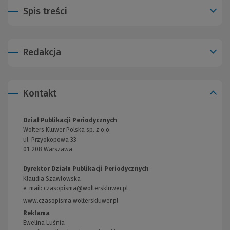
Spis treści
Redakcja
Kontakt
Dział Publikacji Periodycznych
Wolters Kluwer Polska sp. z o.o.
ul. Przyokopowa 33
01-208 Warszawa
Dyrektor Działu Publikacji Periodycznych
Klaudia Szawłowska
e-mail:
czasopisma@wolterskluwer.pl
www.czasopisma.wolterskluwer.pl
(Link
do
Reklama
innej
Ewelina Luśnia