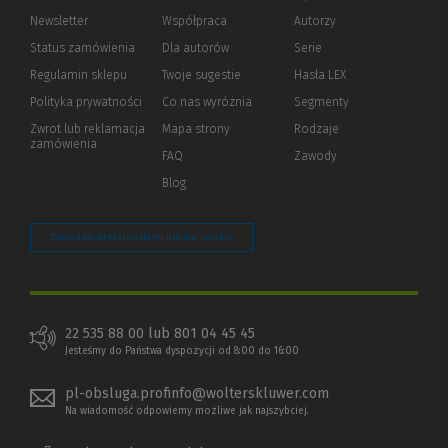
Newsletter
Współpraca
Autorzy
Status zamówienia
Dla autorów
(Nowe
(Link
Serie
okno)
do
Regulamin sklepu
Twoje sugestie
Hasła LEX
innej
strony)
Polityka prywatności
(Nowe
(Link
Co nas wyróżnia
Segmenty
okno)
do
Zwrot lub reklamacja
Mapa strony
Rodzaje
innej
zamówienia
strony)
FAQ
Zawody
Blog
Zarządzaj preferencjami plików cookie
22 535 88 00 lub 801 04 45 45
Jesteśmy do Państwa dyspozycji od 8:00 do 16:00
pl-obsluga.profinfo@wolterskluwer.com
Na wiadomość odpowiemy możliwe jak najszybciej.