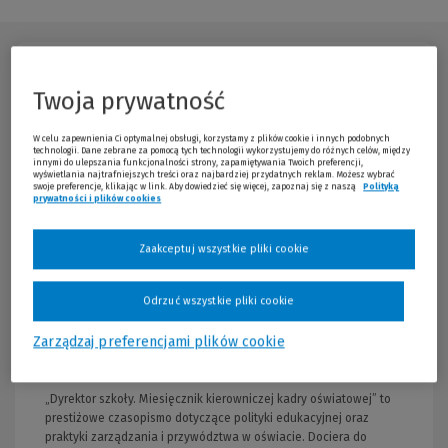
Opis publikacji
Twoja prywatność
W celu zapewnienia Ci optymalnej obsługi, korzystamy z plików cookie i innych podobnych
technologii. Dane zebrane za pomocą tych technologii wykorzystujemy do różnych celów, między
innymi do ulepszania funkcjonalności strony, zapamiętywania Twoich preferencji,
wyświetlania najtrafniejszych treści oraz najbardziej przydatnych reklam. Możesz wybrać
swoje preferencje, klikając w link. Aby dowiedzieć się więcej, zapoznaj się z naszą
Polityką
prywatności i plików cookies
(Nowe okno)
(Link do innej strony)
Zaakceptuj wszystkie pliki cookie
Odrzuć wszystkie pliki cookie
Zarządzaj preferencjami plików cookie
„Dyrektor szkoły. Miesięcznik kierowniczej kadry oświatowej” to
prestiżowe czasopismo dotyczące polityki edukacyjnej oraz
praktyki zarządzania i przywództwa w oświacie. Dociera do