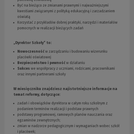
Być na bieżąco ze zmianami prawnymi i najważniejszymi
kwestiami związanymi z polityką edukacyjną i zarzadzaniem
oświatą
Korzystać z przykładów dobrej praktyki, narzędzi i materiałów
pomocnych w realizacji bieżących zadań
„Dyrektor Szkoły” to:
Nowoczesność
w zarządzaniu i budowaniu wizerunku
placówki oświatowej
Bezpieczeństwo i pewność
w działaniu
Sukces
we współpracy z uczniami, rodzicami, pracownikami
oraz innymi partnerami szkoły
W miesięczniku znajdziesz najistotniejsze informacje na
temat reformy, dotyczące:
zadań i obowiązków dyrektora w całym roku szkolnym z
podaniem terminów realizacji i podstaw prawnych
podstawy programowej, ramowych planów nauczania oraz
egzaminów zewnętrznych;
zmian w nadzorze pedagogicznym i wymaganiach wobec szkół
i placówek;