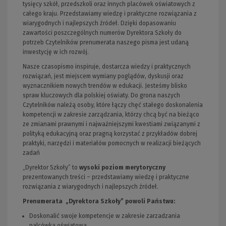
tysięcy szkół, przedszkoli oraz innych placówek oświatowych z
całego kraju. Przedstawiamy wiedzę i praktyczne rozwiązania z
wiarygodnych i najlepszych źródeł. Dzięki dopasowaniu
zawartości poszczególnych numerów Dyrektora Szkoły do
potrzeb Czytelników prenumerata naszego pisma jest udaną
inwestycję w ich rozwój.
Nasze czasopismo inspiruje, dostarcza wiedzy i praktycznych
rozwiązań, jest miejscem wymiany poglądów, dyskusji oraz
wyznacznikiem nowych trendów w edukacji. Jesteśmy blisko
spraw kluczowych dla polskiej oświaty. Do grona naszych
Czytelników należą osoby, które łączy chęć stałego doskonalenia
kompetencji w zakresie zarządzania, którzy chcą być na bieżąco
ze zmianami prawnymi i najważniejszymi kwestiami związanymi z
polityką edukacyjną oraz pragną korzystać z przykładów dobrej
praktyki, narzędzi i materiałów pomocnych w realizacji bieżących
zadań
„Dyrektor Szkoły” to
wysoki poziom merytoryczny
prezentowanych treści – przedstawiamy wiedzę i praktyczne
rozwiązania z wiarygodnych i najlepszych źródeł.
Prenumerata „Dyrektora Szkoły” powoli Państwu:
Doskonalić swoje kompetencje w zakresie zarzadzania
palcówką oświatową