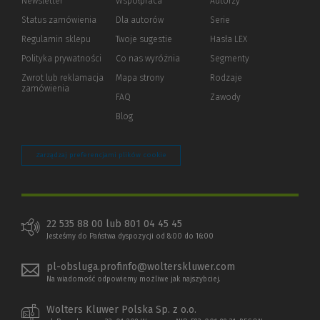
Newsletter
Współpraca
Autorzy
Status zamówienia
Dla autorów
(Nowe
(Link
Serie
okno)
do
Regulamin sklepu
Twoje sugestie
Hasła LEX
innej
strony)
Polityka prywatności
(Nowe
(Link
Co nas wyróżnia
Segmenty
okno)
do
Zwrot lub reklamacja
Mapa strony
Rodzaje
innej
zamówienia
strony)
FAQ
Zawody
Blog
Zarządzaj preferencjami plików cookie
22 535 88 00 lub 801 04 45 45
Jesteśmy do Państwa dyspozycji od 8:00 do 16:00
pl-obsluga.profinfo@wolterskluwer.com
Na wiadomość odpowiemy możliwe jak najszybciej.
Wolters Kluwer Polska Sp. z o.o.