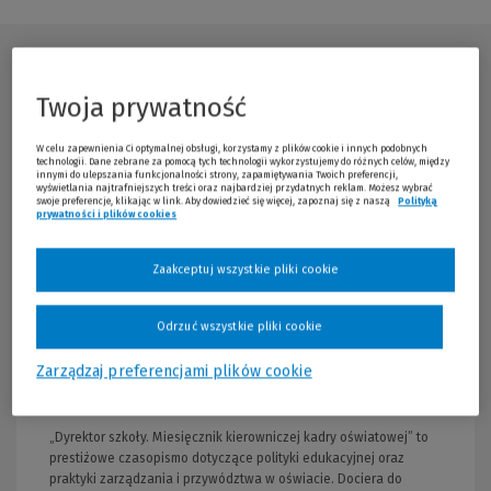
Opis publikacji
Twoja prywatność
W celu zapewnienia Ci optymalnej obsługi, korzystamy z plików cookie i innych podobnych
technologii. Dane zebrane za pomocą tych technologii wykorzystujemy do różnych celów, między
innymi do ulepszania funkcjonalności strony, zapamiętywania Twoich preferencji,
wyświetlania najtrafniejszych treści oraz najbardziej przydatnych reklam. Możesz wybrać
swoje preferencje, klikając w link. Aby dowiedzieć się więcej, zapoznaj się z naszą
Polityką
prywatności i plików cookies
Zaakceptuj wszystkie pliki cookie
Odrzuć wszystkie pliki cookie
Zarządzaj preferencjami plików cookie
„Dyrektor szkoły. Miesięcznik kierowniczej kadry oświatowej” to
prestiżowe czasopismo dotyczące polityki edukacyjnej oraz
praktyki zarządzania i przywództwa w oświacie. Dociera do