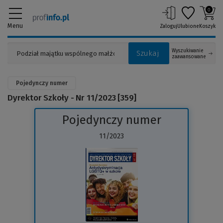
0
Menu
Zaloguj
Ulubione
Koszyk
Wyszukiwanie
Szukaj
zaawansowane
Pojedynczy numer
Dyrektor Szkoły - Nr 11/2023 [359]
Pojedynczy numer
11/2023
(Link
do
innej
strony)