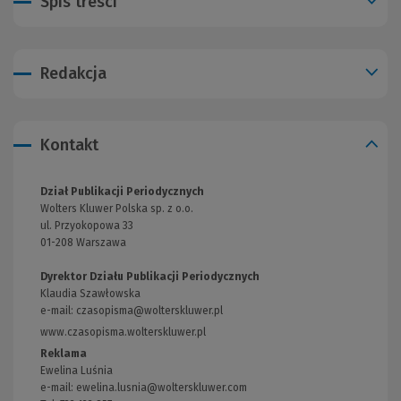
Spis treści
Redakcja
Kontakt
Dział Publikacji Periodycznych
Wolters Kluwer Polska sp. z o.o.
ul. Przyokopowa 33
01-208 Warszawa
Dyrektor Działu Publikacji Periodycznych
Klaudia Szawłowska
e-mail:
czasopisma@wolterskluwer.pl
www.czasopisma.wolterskluwer.pl
(Link
do
Reklama
innej
Ewelina Luśnia
strony)
e-mail:
ewelina.lusnia@wolterskluwer.com