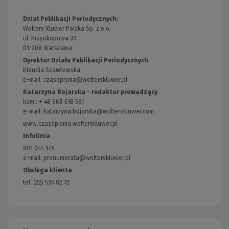
Dział Publikacji Periodycznych:
Wolters Kluwer Polska Sp. z o.o.
ul. Przyokopowa 33
01-208 Warszawa
Dyrektor Działu Publikacji Periodycznych
Klaudia Szawłowska
e-mail:
czasopisma@wolterskluwer.pl
Katarzyna Bojarska - redaktor prowadzący
kom.: + 48 668 618 561
e-mail:
katarzyna.bojarska@wolterskluwer.com
www.czasopisma.wolterskluwer.pl
(Link
do
Infolinia
innej
801 044 545
strony)
e-mail: prenumerata@wolterskluwer.pl
Obsługa klienta
tel: (22) 535 82 72