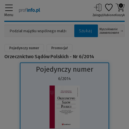
0
Menu
Zaloguj
Ulubione
Koszyk
Wyszukiwanie
Szukaj
zaawansowane
Pojedynczy numer
Promocja!
Orzecznictwo Sądów Polskich - Nr 6/2014
Pojedynczy numer
6/2014
(Link
do
innej
strony)