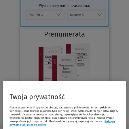
Wybierz inny numer czasopisma:
Prenumerata
Twoja prywatność
Sprawdź
W celu zapewnienia Ci optymalnej obsługi, korzystamy z plików cookie i innych podobnych
technologii. Dane zebrane za pomocą tych technologii wykorzystujemy do różnych celów, między
innymi do ulepszania funkcjonalności strony, zapamiętywania Twoich preferencji,
wyświetlania najtrafniejszych treści oraz najbardziej przydatnych reklam. Możesz wybrać
swoje preferencje, klikając w link. Aby dowiedzieć się więcej, zapoznaj się z naszą
Polityką
prywatności i plików cookies
(Nowe okno)
(Link do innej strony)