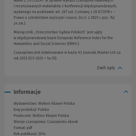
Nauki z 5.01.2024 r. w sprawie wykazu czasopism naukowych
i recenzowanych materiałów z konferencji międzynarodowych,
wydanego na podstawie art. 267 ust. 3 ustawy z 20.07.2018 r. –
Prawo o szkolnictwie wyższym i nauce, Dz.U. z 2023 r. poz. 742
ze zm.).
Miesięcznik „Orzecznictwo Sądów Polskich” jest ujęty
w międzynarodowej bazie European Reference Index for the
Humanities and Social Sciences (ERIH+).
Czasopismo jest indeksowane w bazie ICI Journals Master List za
rok 2023 (ICV 2023 = 54.70).
Zwiń opis
Informacje
Wydawnictwo:
Wolters Kluwer Polska
Kraj produkcji: Polska
Producent:
Wolters Kluwer Polska
Wersje czasopisma:
Czasopismo ebook
Format:
pdf
Rok publikacji:
2014