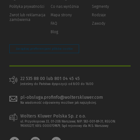
strony)
Polityka prywatności
(Nowe
(Link
Co nas wyróżnia
Segmenty
okno)
do
Zwrot lub reklamacja
Mapa strony
Rodzaje
innej
zamówienia
strony)
FAQ
Zawody
Blog
Zarządzaj preferencjami plików cookie
22 535 88 00 lub 801 04 45 45
Jesteśmy do Państwa dyspozycji od 8:00 do 16:00
pl-obsluga.profinfo@wolterskluwer.com
Na wiadomość odpowiemy możliwe jak najszybciej.
Wolters Kluwer Polska Sp. z o.o.
ul. Przyokopowa 33, 01-208 Warszawa; NIP: 583-001-89-31, REGON:
190610277, KRS: 0000709879, Sąd rejonowy dla M.S. Warszawy