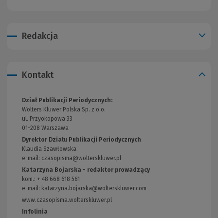
Redakcja
Kontakt
Dział Publikacji Periodycznych:
Wolters Kluwer Polska Sp. z o.o.
ul. Przyokopowa 33
01-208 Warszawa
Dyrektor Działu Publikacji Periodycznych
Klaudia Szawłowska
e-mail:
czasopisma@wolterskluwer.pl
Katarzyna Bojarska - redaktor prowadzący
kom.: + 48 668 618 561
e-mail:
katarzyna.bojarska@wolterskluwer.com
www.czasopisma.wolterskluwer.pl
(Link
do
Infolinia