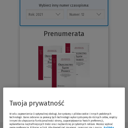
Wybierz inny numer czasopisma:
Prenumerata
Twoja prywatność
Sprawdź
W celu zapewnienia Ci optymalnej obsługi, korzystamy z plików cookie i innych podobnych
technologii. Dane zebrane za pomocą tych technologii wykorzystujemy do różnych celów, między
innymi do ulepszania funkcjonalności strony, zapamiętywania Twoich preferencji,
wyświetlania najtrafniejszych treści oraz najbardziej przydatnych reklam. Możesz wybrać
swoje preferencje, klikając w link. Aby dowiedzieć się więcej, zapoznaj się z naszą
Polityką