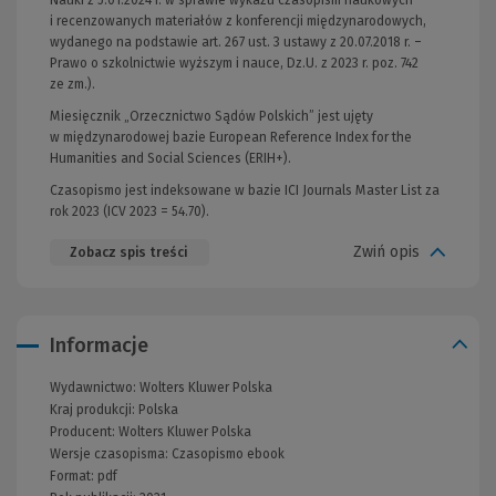
i recenzowanych materiałów z konferencji międzynarodowych,
wydanego na podstawie art. 267 ust. 3 ustawy z 20.07.2018 r. –
Prawo o szkolnictwie wyższym i nauce, Dz.U. z 2023 r. poz. 742
ze zm.).
Miesięcznik „Orzecznictwo Sądów Polskich” jest ujęty
w międzynarodowej bazie European Reference Index for the
Humanities and Social Sciences (ERIH+).
Czasopismo jest indeksowane w bazie ICI Journals Master List za
rok 2023 (ICV 2023 = 54.70).
Zwiń opis
Zobacz spis treści
Informacje
Wydawnictwo:
Wolters Kluwer Polska
Kraj produkcji: Polska
Producent:
Wolters Kluwer Polska
Wersje czasopisma:
Czasopismo ebook
Format:
pdf