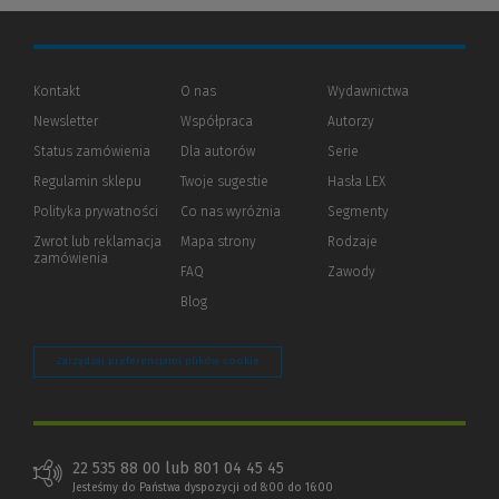
Kontakt
O nas
Wydawnictwa
Newsletter
Współpraca
Autorzy
Status zamówienia
Dla autorów
(Nowe
(Link
Serie
okno)
do
Regulamin sklepu
Twoje sugestie
Hasła LEX
innej
strony)
Polityka prywatności
(Nowe
(Link
Co nas wyróżnia
Segmenty
okno)
do
Zwrot lub reklamacja
Mapa strony
Rodzaje
innej
zamówienia
strony)
FAQ
Zawody
Blog
Zarządzaj preferencjami plików cookie
22 535 88 00 lub 801 04 45 45
Jesteśmy do Państwa dyspozycji od 8:00 do 16:00