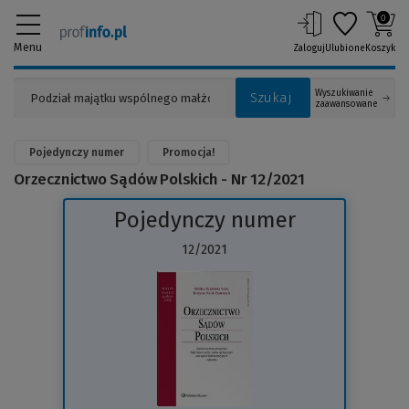
0
Menu
Zaloguj
Ulubione
Koszyk
Wyszukiwanie
Szukaj
zaawansowane
Pojedynczy numer
Promocja!
Orzecznictwo Sądów Polskich - Nr 12/2021
Pojedynczy numer
12/2021
(Link
do
innej
strony)