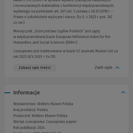
i recenzowanych materiałów z konferencji międzynarodowych,
wydanego na podstawie art. 267 ust. 3 ustawy z 20.07.2018 r. –
Prawo o szkolnictwie wyższym i nauce, Dz.U. z 2023 r. poz. 742
ze zm.).
Miesięcznik „Orzecznictwo Sądów Polskich” jest ujęty
w międzynarodowej bazie European Reference Index for the
Humanities and Social Sciences (ERIH+).
Czasopismo jest indeksowane w bazie ICI Journals Master List za
rok 2023 (ICV 2023 = 54.70).
Zwiń opis
Zobacz spis treści
Informacje
Wydawnictwo:
Wolters Kluwer Polska
Kraj produkcji: Polska
Producent:
Wolters Kluwer Polska
Wersje czasopisma:
Czasopismo papier
Rok publikacji:
2024