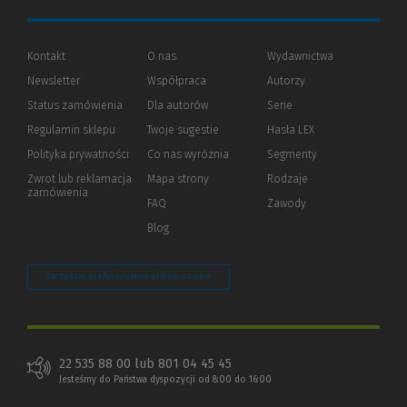
Kontakt
O nas
Wydawnictwa
Newsletter
Współpraca
Autorzy
Status zamówienia
Dla autorów
(Nowe
(Link
Serie
okno)
do
Regulamin sklepu
Twoje sugestie
Hasła LEX
innej
strony)
Polityka prywatności
(Nowe
(Link
Co nas wyróżnia
Segmenty
okno)
do
Zwrot lub reklamacja
Mapa strony
Rodzaje
innej
zamówienia
strony)
FAQ
Zawody
Blog
Zarządzaj preferencjami plików cookie
22 535 88 00 lub 801 04 45 45
Jesteśmy do Państwa dyspozycji od 8:00 do 16:00