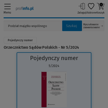
0
Menu
Zaloguj
Ulubione
Koszyk
Wyszukiwanie
Szukaj
zaawansowane
Pojedynczy numer
Orzecznictwo Sądów Polskich - Nr 5/2024
Pojedynczy numer
5/2024
(Link
do
innej
strony)