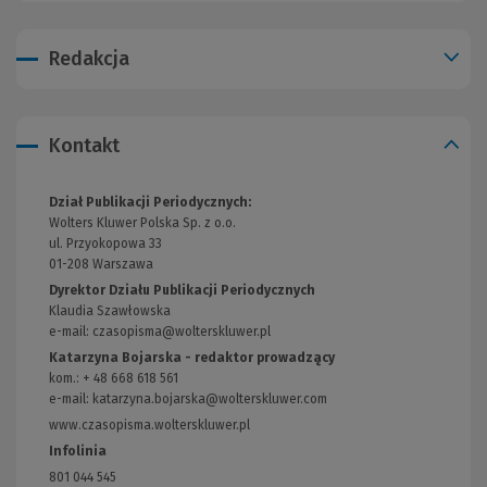
Redakcja
Kontakt
Dział Publikacji Periodycznych:
Wolters Kluwer Polska Sp. z o.o.
ul. Przyokopowa 33
01-208 Warszawa
Dyrektor Działu Publikacji Periodycznych
Klaudia Szawłowska
e-mail:
czasopisma@wolterskluwer.pl
Katarzyna Bojarska - redaktor prowadzący
kom.: + 48 668 618 561
e-mail:
katarzyna.bojarska@wolterskluwer.com
www.czasopisma.wolterskluwer.pl
(Link
do
Infolinia
innej
801 044 545
strony)