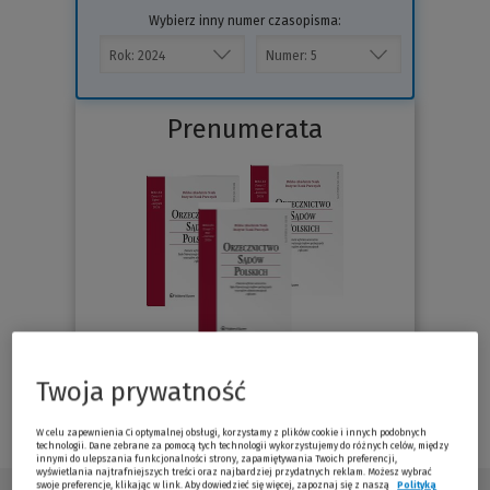
Wybierz inny numer czasopisma:
Prenumerata
Twoja prywatność
Sprawdź
W celu zapewnienia Ci optymalnej obsługi, korzystamy z plików cookie i innych podobnych
technologii. Dane zebrane za pomocą tych technologii wykorzystujemy do różnych celów, między
innymi do ulepszania funkcjonalności strony, zapamiętywania Twoich preferencji,
wyświetlania najtrafniejszych treści oraz najbardziej przydatnych reklam. Możesz wybrać
swoje preferencje, klikając w link. Aby dowiedzieć się więcej, zapoznaj się z naszą
Polityką