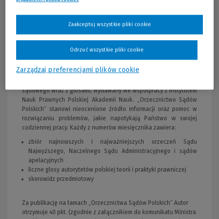
Opis publikacji
Zaakceptuj wszystkie pliki cookie
Szanowni Czytelnicy! Pragniemy poinformować, iż od
stycznia 2025 r. czasopismo ukazywać się będzie jako
Odrzuć wszystkie pliki cookie
dwumiesięcznik.
Zarządzaj preferencjami plików cookie
Najstarszy na rynku dwumiesięczny przegląd orzecznictwa
sądowego wraz z glosami, wydawany we współpracy z Instytutem
Nauk Prawnych Polskiej Akademii Nauk. „Orzecznictwo Sądów
Polskich” stanowi nieocenione źródło informacji oraz pomoc w
rozwiązaniu problemów, jakie napotykają Państwo w swojej
codziennej pracy. Każdy z numerów miesięcznika zawiera:
zbiór najnowszych i najważniejszych orzeczeń Sądu
Najwyższego, Naczelnego Sądu Administracyjnego i sądów
apelacyjnych
liczne glosy autorytetów polskiej teorii i praktyki prawniczej
skorowidz przedmiotowy
Za publikację na łamach „Orzecznictwa Sądów Polskich” Autor
otrzymuje 40 pkt. (zgodnie z załącznikiem do komunikatu Ministra