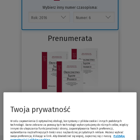
Wybierz inny numer czasopisma:
Prenumerata
Twoja prywatność
Sprawdź
W celu zapewnienia Ci optymalnej obsługi, korzystamy z plików cookie i innych podobnych
technologii. Dane zebrane za pomocą tych technologii wykorzystujemy do różnych celów, między
innymi do ulepszania funkcjonalności strony, zapamiętywania Twoich preferencji,
wyświetlania najtrafniejszych treści oraz najbardziej przydatnych reklam. Możesz wybrać
swoje preferencje, klikając w link. Aby dowiedzieć się więcej, zapoznaj się z naszą
Polityką
prywatności i plików cookies
(Nowe okno)
(Link do innej strony)