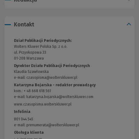
Kontakt
Dział Publikacji Periodycznych:
Wolters Kluwer Polska Sp. z o.o.
ul. Przyokopowa 33
01-208 Warszawa
Dyrektor Działu Publikacji Periodycznych
Klaudia Szawłowska
e-mail:
czasopisma@wolterskluwer.pl
Katarzyna Bojarska - redaktor prowadzący
kom.: + 48 668 618 561
e-mail:
katarzyna.bojarska@wolterskluwer.com
www.czasopisma.wolterskluwer.pl
(Link
do
Infolinia
innej
801 044 545
strony)
e-mail: prenumerata@wolterskluwer.pl
Obsługa klienta