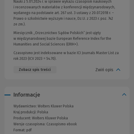
Nauki z 5.01.2024 r. w sprawie wykazu czasopism naukowych
i recenzowanych materiałów z konferencji międzynarodowych,
wydanego na podstawie art. 267 ust. 3 ustawy z 20.07.2018 r. –
Prawo o szkolnictwie wyższym i nauce, Dz.U. z 2023 r. poz. 742
ze zm.).
Miesięcznik „Orzecznictwo Sądów Polskich” jest ujęty
w międzynarodowej bazie European Reference Index for the
Humanities and Social Sciences (ERIH+).
Czasopismo jest indeksowane w bazie ICI Journals Master List za
rok 2023 (ICV 2023 = 54.70).
Zwiń opis
Zobacz spis treści
Informacje
Wydawnictwo:
Wolters Kluwer Polska
Kraj produkcji: Polska
Producent:
Wolters Kluwer Polska
Wersje czasopisma:
Czasopismo ebook
Format:
pdf