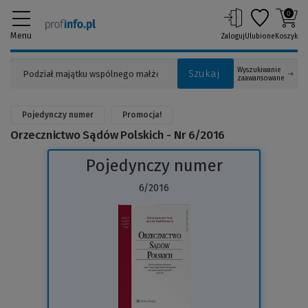
0
Menu
Zaloguj
Ulubione
Koszyk
Wyszukiwanie
Szukaj
zaawansowane
Pojedynczy numer
Promocja!
Orzecznictwo Sądów Polskich - Nr 6/2016
Pojedynczy numer
6/2016
(Link
do
innej
strony)