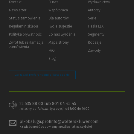
Kontakt
O nas
Wydawnictwa
Newsletter
Współpraca
Autorzy
Status zamówienia
Dla autorów
(Nowe
(Link
Serie
okno)
do
Regulamin sklepu
Twoje sugestie
Hasła LEX
innej
strony)
Polityka prywatności
(Nowe
(Link
Co nas wyróżnia
Segmenty
okno)
do
Zwrot lub reklamacja
Mapa strony
Rodzaje
innej
zamówienia
strony)
FAQ
Zawody
Blog
Zarządzaj preferencjami plików cookie
22 535 88 00 lub 801 04 45 45
Jesteśmy do Państwa dyspozycji od 8:00 do 16:00
pl-obsluga.profinfo@wolterskluwer.com
Na wiadomość odpowiemy możliwe jak najszybciej.