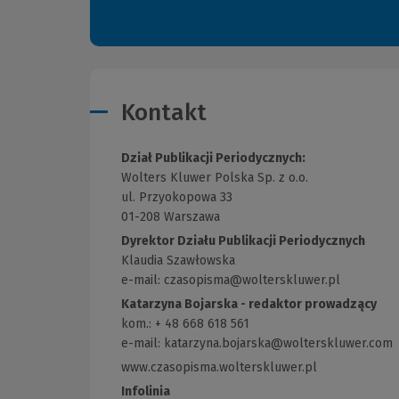
Kontakt
Dział Publikacji Periodycznych:
Wolters Kluwer Polska Sp. z o.o.
ul. Przyokopowa 33
01-208 Warszawa
Dyrektor Działu Publikacji Periodycznych
Klaudia Szawłowska
e-mail:
czasopisma@wolterskluwer.pl
Katarzyna Bojarska - redaktor prowadzący
kom.: + 48 668 618 561
e-mail:
katarzyna.bojarska@wolterskluwer.com
www.czasopisma.wolterskluwer.pl
(Link
do
Infolinia