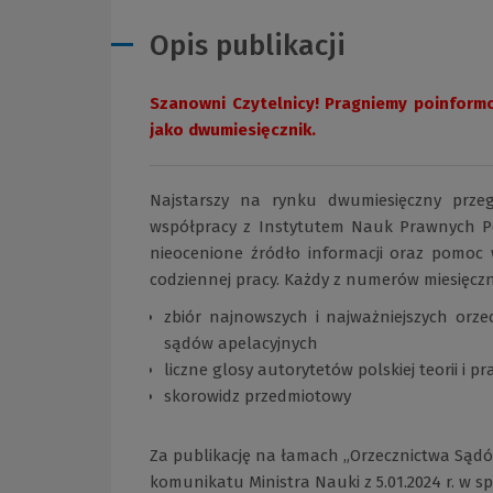
Opis publikacji
Szanowni Czytelnicy! Pragniemy poinformo
jako dwumiesięcznik.
Najstarszy na rynku dwumiesięczny prz
współpracy z Instytutem Nauk Prawnych Po
nieocenione źródło informacji oraz pomoc
codziennej pracy. Każdy z numerów miesięczn
zbiór najnowszych i najważniejszych orz
sądów apelacyjnych
liczne glosy autorytetów polskiej teorii i pr
skorowidz przedmiotowy
Za publikację na łamach „Orzecznictwa Sądów
komunikatu Ministra Nauki z 5.01.2024 r. w