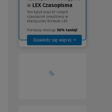
w
LEX Czasopisma
Ten tytuł oraz 67 innych
czasopism znajdziesz w
elastycznej formule LEX.
Pierwszy miesiąc
50% taniej!
Dowiedz się więcej
(Nowe
(Link
okno)
do
innej
strony)