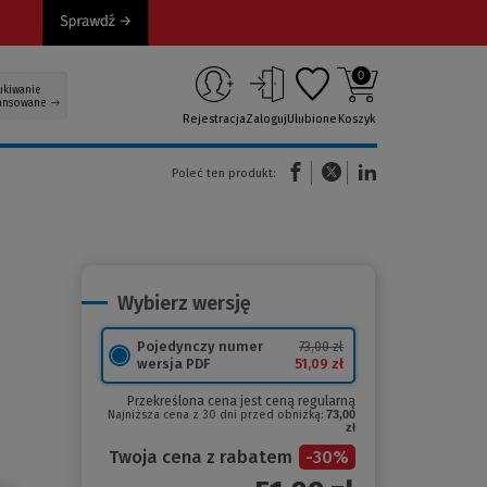
0
ukiwanie
ansowane
Rejestracja
Zaloguj
Ulubione
Koszyk
(Nowe okno)
(Link do innej strony)
(Link do innej strony)
Poleć ten produkt:
Wybierz wersję
Pojedynczy numer
73,00 zł
51,09 zł
wersja PDF
Przekreślona cena jest ceną regularną
Najniższa cena z 30 dni przed obniżką:
73,00
zł
Twoja cena z rabatem
-
30
%