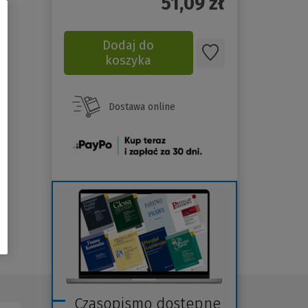
51,09
zł
Dodaj do
koszyka
Dostawa online
(Nowe
okno)
Czasopismo dostępne