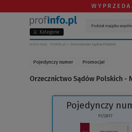
Kategorie
Jesteś tutaj:
Profinfo.pl
Orzecznictwo Sądów Polskich
Pojedynczy numer
Promocja!
Orzecznictwo Sądów Polskich - 
Pojedynczy nu
11/2017
(