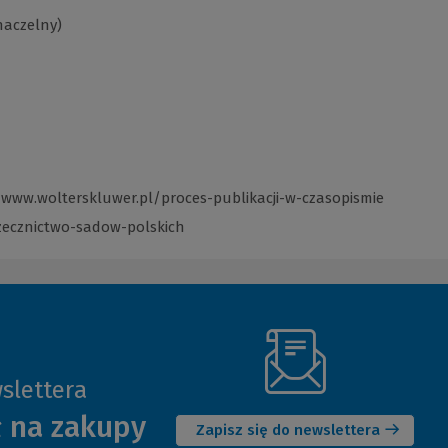
naczelny)
/www.wolterskluwer.pl/proces-publikacji-w-czasopismie
(Link
do
zecznictwo-sadow-polskich
(Link
innej
do
strony)
innej
strony)
slettera
(Nowe
ł na zakupy
okno)
Zapisz się do newslettera