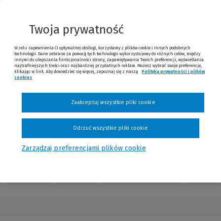
nnej
trony)
Twoja prywatność
W celu zapewnienia Ci optymalnej obsługi, korzystamy z plików cookie i innych podobnych
technologii. Dane zebrane za pomocą tych technologii wykorzystujemy do różnych celów, między
innymi do ulepszania funkcjonalności strony, zapamiętywania Twoich preferencji, wyświetlania
najtrafniejszych treści oraz najbardziej przydatnych reklam. Możesz wybrać swoje preferencje,
klikając w link. Aby dowiedzieć się więcej, zapoznaj się z naszą
Polityką prywatności i plików
cookies
(Nowe okno)
(Link do innej strony)
Sprawdź
Zaakceptuj wszystkie pliki cookie
Odrzuć wszystkie pliki cookie
Zarządzaj preferencjami plików cookie
Redakcja
Kontakt
Numery czasopisma
Opinie