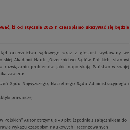
wać, iż od stycznia 2025 r. czasopismo ukazywać się będzie
egląd orzecznictwa sądowego wraz z glosami, wydawany we
lskiej Akademii Nauk. „Orzecznictwo Sądów Polskich” stanowi
 w rozwiązaniu problemów, jakie napotykają Państwo w swojej
ika zawiera:
eczeń Sądu Najwyższego, Naczelnego Sądu Administracyjnego i
aktyki prawniczej
 Polskich” Autor otrzymuje 40 pkt. (zgodnie z załącznikiem do
 sprawie wykazu czasopism naukowych i recenzowanych