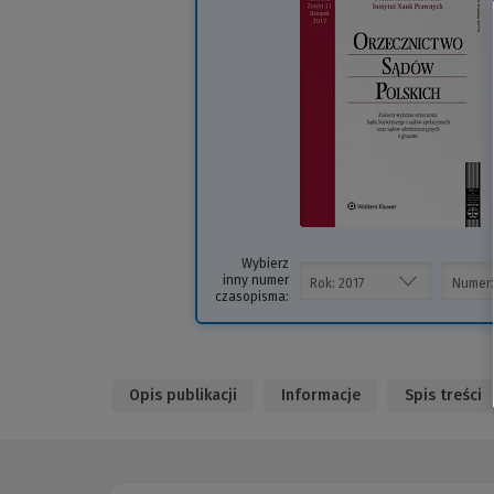
i
s
Wybierz
inny numer
czasopisma:
Opis publikacji
Informacje
Spis treści