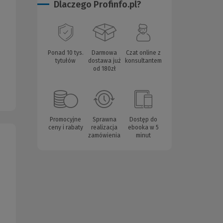
Dlaczego Profinfo.pl?
Ponad 10 tys.
Darmowa
Czat online z
tytułów
dostawa już
konsultantem
od 180zł
Promocyjne
Sprawna
Dostęp do
ceny i rabaty
realizacja
ebooka w 5
zamówienia
minut