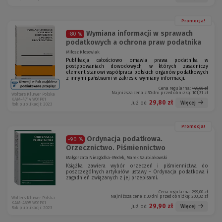
Promocja!
Wymiana informacji w sprawach
-80 %
podatkowych a ochrona praw podatnika
Miłosz Kłosowiak
Publikacja całościowo omawia prawa podatnika w
postępowaniach dowodowych, w których zasadniczy
element stanowi współpraca polskich organów podatkowych
z innymi państwami w zakresie wymiany informacji.
Cena regularna:
149,00 zł
Najniższa cena z 30 dni przed obniżką:
101,31 zł
Wolters Kluwer Polska
KAM-4714 W01P01
29,80 zł
Więcej
Już od:
Rok publikacji: 2023
Promocja!
Ordynacja podatkowa.
-90 %
Orzecznictwo. Piśmiennictwo
Małgorzata Niezgódka-Medek, Marek Szubiakowski
Książka zawiera wybór orzeczeń i piśmiennictwa do
poszczególnych artykułów ustawy – Ordynacja podatkowa i
zagadnień związanych z jej przepisami.
Cena regularna:
299,00 zł
Najniższa cena z 30 dni przed obniżką:
203,32 zł
Wolters Kluwer Polska
KAM-4695 W01P01
29,90 zł
Więcej
Już od:
Rok publikacji: 2023