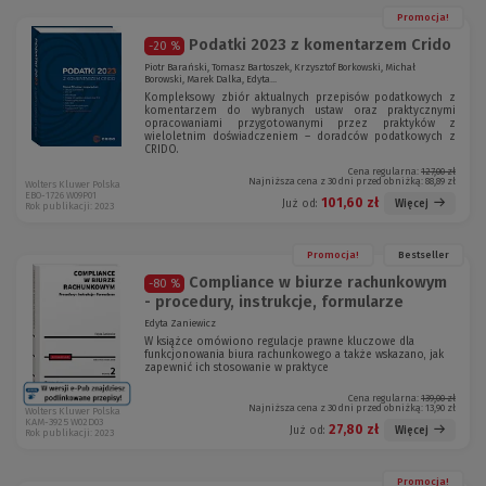
Promocja!
Podatki 2023 z komentarzem Crido
-20 %
Piotr Barański, Tomasz Bartoszek, Krzysztof Borkowski, Michał
Borowski, Marek Dalka, Edyta...
Kompleksowy zbiór aktualnych przepisów podatkowych z
komentarzem do wybranych ustaw oraz praktycznymi
opracowaniami przygotowanymi przez praktyków z
wieloletnim doświadczeniem – doradców podatkowych z
CRIDO.
Cena regularna:
127,00 zł
Najniższa cena z 30 dni przed obniżką:
88,89 zł
Wolters Kluwer Polska
EBO-1726 W09P01
101,60 zł
Więcej
Już od:
Rok publikacji: 2023
Promocja!
Bestseller
Compliance w biurze rachunkowym
-80 %
- procedury, instrukcje, formularze
Edyta Zaniewicz
W książce omówiono regulacje prawne kluczowe dla
funkcjonowania biura rachunkowego a także wskazano, jak
zapewnić ich stosowanie w praktyce
Cena regularna:
139,00 zł
Najniższa cena z 30 dni przed obniżką:
13,90 zł
Wolters Kluwer Polska
KAM-3925 W02D03
27,80 zł
Więcej
Już od:
Rok publikacji: 2023
Promocja!