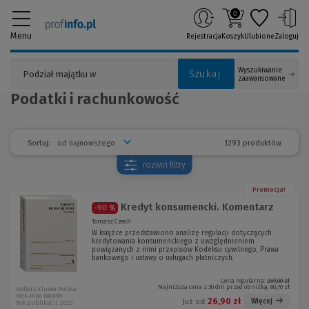
0
Menu
Rejestracja
Koszyk
Ulubione
Zaloguj
Wyszukiwanie
Szukaj
zaawansowane
Podatki i rachunkowość
1293 produktów
Sortuj:
rozwiń
filtry
Promocja!
Kredyt konsumencki. Komentarz
-90 %
Tomasz Czech
W książce przedstawiono analizę regulacji dotyczących
kredytowania konsumenckiego z uwzględnieniem
powiązanych z nimi przepisów Kodeksu cywilnego, Prawa
bankowego i ustawy o usługach płatniczych.
Cena regularna:
269,00 zł
Najniższa cena z 30 dni przed obniżką:
80,70 zł
Wolters Kluwer Polska
NEX-0184 W03P01
26,90 zł
Więcej
Już od:
Rok publikacji: 2023