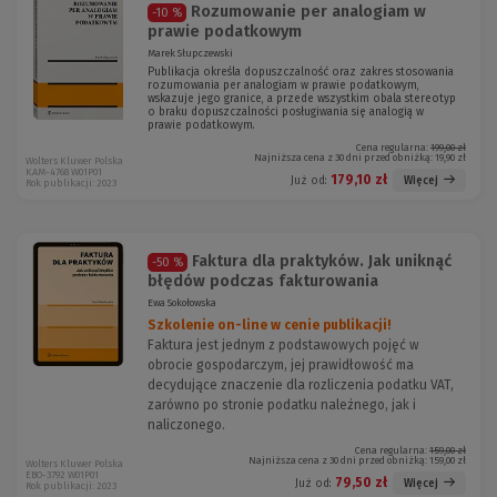
Rozumowanie per analogiam w
-10 %
prawie podatkowym
Marek Słupczewski
Publikacja określa dopuszczalność oraz zakres stosowania
rozumowania per analogiam w prawie podatkowym,
wskazuje jego granice, a przede wszystkim obala stereotyp
o braku dopuszczalności posługiwania się analogią w
prawie podatkowym.
Cena regularna:
199,00 zł
Najniższa cena z 30 dni przed obniżką:
19,90 zł
Wolters Kluwer Polska
KAM-4768 W01P01
179,10 zł
Więcej
Już od:
Rok publikacji: 2023
Faktura dla praktyków. Jak uniknąć
-50 %
błędów podczas fakturowania
Ewa Sokołowska
Szkolenie on-line w cenie publikacji!
Faktura jest jednym z podstawowych pojęć w
obrocie gospodarczym, jej prawidłowość ma
decydujące znaczenie dla rozliczenia podatku VAT,
zarówno po stronie podatku należnego, jak i
naliczonego.
Cena regularna:
159,00 zł
Najniższa cena z 30 dni przed obniżką:
159,00 zł
Wolters Kluwer Polska
EBO-3792 W01P01
79,50 zł
Więcej
Już od:
Rok publikacji: 2023