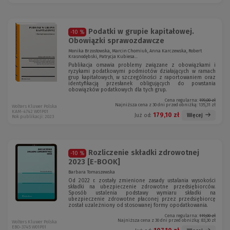
Podatki w grupie kapitałowej.
-10 %
Obowiązki sprawozdawcze
Monika Brzostowska, Marcin Chomiuk, Anna Karczewska, Robert
Krasnodębski, Patrycja Kubiesa...
Publikacja omawia problemy związane z obowiązkami i
ryzykami podatkowymi podmiotów działających w ramach
grup kapitałowych, w szczególności z raportowaniem oraz
identyfikacją przesłanek obligujących do powstania
obowiązków podatkowych dla tych grup.
Cena regularna:
199,00 zł
Najniższa cena z 30 dni przed obniżką:
135,31 zł
Wolters Kluwer Polska
KAM-4742 W01P01
179,10 zł
Więcej
Już od:
Rok publikacji: 2023
Rozliczenie składki zdrowotnej
-10 %
2023 [E-BOOK]
Barbara Tomaszewska
Od 2022 r. zostały zmienione zasady ustalania wysokości
składki na ubezpieczenie zdrowotne przedsiębiorców.
Sposób ustalenia podstawy wymiaru składki na
ubezpieczenie zdrowotne płaconej przez przedsiębiorcę
został uzależniony od stosowanej formy opodatkowania.
Cena regularna:
119,00 zł
Najniższa cena z 30 dni przed obniżką:
83,30 zł
Wolters Kluwer Polska
EBO-3745 W01P01