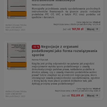
Mateusz Lewandowski
Monografia przedstawia zasady opodatkowania pochodnych
instrumentów finansowych na gruncie pięciu rodzajów
podatków: PIT, CIT, VAT, a także PCC oraz podatku od
spadków i darowizn.
Cena regularna:
179,00 zł
Najniższa cena z 30 dni przed obniżką:
121,73 zł
Wolters Kluwer Polska
KAM-4769 W01P01
161,10 zł
Więcej
Już od:
Rok publikacji: 2023
Negocjacje z organami
-10 %
podatkowymi jako forma rozwiązywania
sporów
Hanna Filipczyk
Książka jest próbą odpowiedzi na pytania: jak pogodzić
negocjowanie wyniku sporu podatkowego z zasadą
demokratycznego państwa prawa, nakładania podatku w
drodze ustawy, czy z zasadą równości podatników wobec
prawa? Gdzie znajduje się przestrzeń negocjacyjna, skoro
obowiązuje zasada powszechności opodatkowania, zgodnie
z którą każdy musi płacić podatek dokładnie taki, jaki
dyktują przepisy prawa podatkowego?
Cena regularna:
169,00 zł
Najniższa cena z 30 dni przed obniżką:
67,60 zł
Wolters Kluwer Polska
KAM-4788 W01P01
152,09 zł
Więcej
Już od:
Rok publikacji: 2023