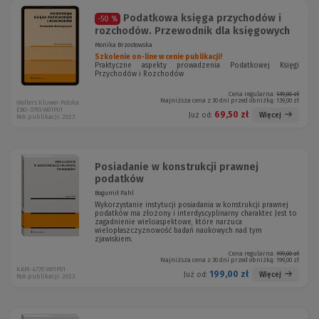
Podatkowa księga przychodów i
-50 %
rozchodów. Przewodnik dla księgowych
Monika Brzostowska
Szkolenie on-line w cenie publikacji!
Praktyczne aspekty prowadzenia Podatkowej Księgi
Przychodów i Rozchodów
Cena regularna:
139,00 zł
Najniższa cena z 30 dni przed obniżką:
139,00 zł
Wolters Kluwer Polska
EBO-3793 W01P01
69,50 zł
Więcej
Już od:
Rok publikacji: 2023
Posiadanie w konstrukcji prawnej
podatków
Bogumił Pahl
Wykorzystanie instytucji posiadania w konstrukcji prawnej
podatków ma złożony i interdyscyplinarny charakter. Jest to
zagadnienie wieloaspektowe, które narzuca
wielopłaszczyznowość badań naukowych nad tym
zjawiskiem.
Cena regularna:
199,00 zł
Najniższa cena z 30 dni przed obniżką:
199,00 zł
KAM-4770 W01P01
199,00 zł
Więcej
Już od:
Rok publikacji: 2023