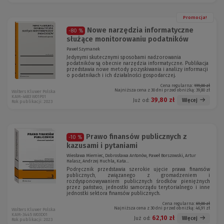
Promocja!
Nowe narzędzia informatyczne
-80 %
służące monitorowaniu podatników
Paweł Szymanek
Jedynymi skutecznymi sposobami nadzorowania
podatników są obecnie narzędzia informatyczne. Publikacja
przedstawia nowe metody pozyskiwania i analizy informacji
o podatnikach i ich działalności gospodarczej.
Cena regularna:
199,00 zł
Najniższa cena z 30 dni przed obniżką:
39,80 zł
Wolters Kluwer Polska
KAM-4683 W01P01
39,80 zł
Więcej
Już od:
Rok publikacji: 2023
Prawo finansów publicznych z
-10 %
kazusami i pytaniami
Wiesława Miemiec, Dobrosława Antonów, Paweł Borszowski, Artur
Halasz, Andrzej Huchla, Kata...
Podręcznik przedstawia szerokie ujęcie prawa finansów
publicznych, związanego z gromadzeniem i
rozdysponowywaniem publicznych środków pieniężnych
przez państwo, jednostki samorządu terytorialnego i inne
jednostki sektora finansów publicznych.
Cena regularna:
69,00 zł
Najniższa cena z 30 dni przed obniżką:
46,91 zł
Wolters Kluwer Polska
KAM-3445 W03D01
62,10 zł
Więcej
Już od:
Rok publikacji: 2023