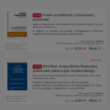
Prawo podatkowe z kazusami i
-10 %
pytaniami
Mateusz Lewandowski, Dobrosława Antonów, Paweł Borszowski, Cyprian
Golda, Artur Halasz, An...
W książce w sposób przejrzysty przedstawiono złożone
zagadnienia dotyczące prawa podatkowego
Cena regularna:
69,00 zł
Najniższa cena z 30 dni przed obniżką:
46,91 zł
Wolters Kluwer Polska
KAM-3448 W03D01
62,10 zł
Więcej
Już od:
Rok publikacji: 2023
Promocja!
Meritum. Gospodarka finansowa
-90 %
jednostek samorządu terytorialnego
Joanna M. Salachna, Dorota Adamek-Hyska, Maciej Berek, Kamil Piotr
Kowalewski, Ewa Lotko,...
Unikalne połączenie komentarza do przepisów z
praktycznym przewodnikiem po ich zastosowaniu. Do tego
liczne przykłady, zestawienia i orzecznictwo.
Cena regularna:
239,00 zł
Najniższa cena z 30 dni przed obniżką:
23,90 zł
Wolters Kluwer Polska
KAM-4813 W01P01
23,90 zł
Więcej
Już od:
Rok publikacji: 2023