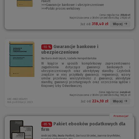
Pakiet:
>>>Gwarancje bankowe i ubezpieczeniowe
>>>Polski proces wekslowy
Cena regularna:
398,00 zł
Najniższa cena z 30 dni przed obniżką:
270,63 zł
318,40 zł
Więcej
Już od:
Gwarancje bankowe i
-10 %
ubezpieczeniowe
Barbara Andrzejuk, Izabela Heropolitańska
W książce w sposób kompleksowy zaprezentowano
zagadnienia dotyczące gwarancji bankowych i
ubezpieczeniowych oraz akredytywy standby. Czytelnik
znajdzie w niej przykłady gwarancji, regwarancji, wzory
umów przelewu wierzytelności z gwarancji, akredytyw
standby, gwarancji przetargowych oraz orzeczenia sądów i
Krajowej Izby Odwoławczej.
Cena regularna:
249,00 zł
Najniższa cena z 30 dni przed obniżką:
169,32 zł
ABC-0063 W04P01
224,10 zł
Więcej
Już od:
Rok publikacji: 2023
Promocja!
Pakiet ebooków podatkowych dla
-85 %
firm
Andrzej Otto, Beata Paxford, Dariusz Strzelec, Joanna Grynfelder,
Karolina Gałęzowska, Mic...