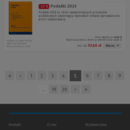
Podatki 2023
-20 %
Podatki 2023 to zbiór najważniejszych przepisów
podatkowych zawierający najnowsze zmiany wprowadzone
przez ustawodawcę.
Cena regularna:
67,00 zł
Najniższa cena z 30 dni przed obniżką:
46,90 zł
Wolters Kluwer Polska
EBO-2437 W24P01
53,60 zł
Więcej
Już od:
Rok publikacji: 2023
5
1
2
3
4
6
7
8
9
…
19
20
Kontakt
O nas
Wydawnictwa