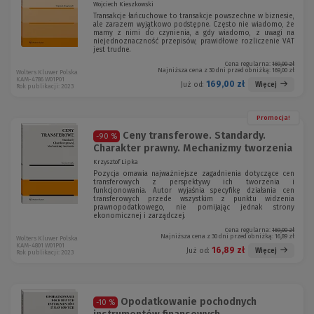
Wojciech Kieszkowski
Transakcje łańcuchowe to transakcje powszechne w biznesie,
ale zarazem wyjątkowo podstępne. Często nie wiadomo, że
mamy z nimi do czynienia, a gdy wiadomo, z uwagi na
niejednoznaczność przepisów, prawidłowe rozliczenie VAT
jest trudne.
Cena regularna:
169,00 zł
Najniższa cena z 30 dni przed obniżką:
169,00 zł
Wolters Kluwer Polska
KAM-4786 W01P01
169,00 zł
Więcej
Już od:
Rok publikacji: 2023
Promocja!
Ceny transferowe. Standardy.
-90 %
Charakter prawny. Mechanizmy tworzenia
Krzysztof Lipka
Pozycja omawia najważniejsze zagadnienia dotyczące cen
transferowych z perspektywy ich tworzenia i
funkcjonowania. Autor wyjaśnia specyfikę działania cen
transferowych przede wszystkim z punktu widzenia
prawnopodatkowego, nie pomijając jednak strony
ekonomicznej i zarządczej.
Cena regularna:
169,00 zł
Najniższa cena z 30 dni przed obniżką:
16,89 zł
Wolters Kluwer Polska
KAM-4801 W01P01
16,89 zł
Więcej
Już od:
Rok publikacji: 2023
Opodatkowanie pochodnych
-10 %
instrumentów finansowych