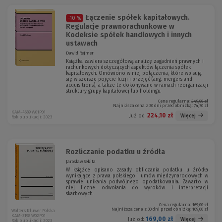
Łączenie spółek kapitałowych.
-10 %
Regulacje prawnorachunkowe w
Kodeksie spółek handlowych i innych
ustawach
Dawid Rejmer
Książka zawiera szczegółową analizę zagadnień prawnych i
rachunkowych dotyczących aspektów łączenia spółek
kapitałowych. Omówiono w niej połączenia, które wpisują
się w szersze pojęcie fuzji i przejęć (ang. mergers and
acquisitions), a także te dokonywane w ramach reorganizacji
struktury grupy kapitałowej lub holdingu.
Cena regularna:
249,00 zł
Najniższa cena z 30 dni przed obniżką:
74,70 zł
KAM-4689 W01P01
224,10 zł
Więcej
Już od:
Rok publikacji: 2023
Rozliczanie podatku u źródła
Jarosław Sekita
W książce opisano zasady obliczania podatku u źródła
wynikające z prawa polskiego i umów międzynarodowych w
sprawie unikania podwójnego opodatkowania. Zawarto w
niej liczne odwołania do wyroków i interpretacji
skarbowych.
Cena regularna:
169,00 zł
Najniższa cena z 30 dni przed obniżką:
169,00 zł
Wolters Kluwer Polska
KAM-3198 W02P01
169,00 zł
Więcej
Już od:
Rok publikacji: 2023