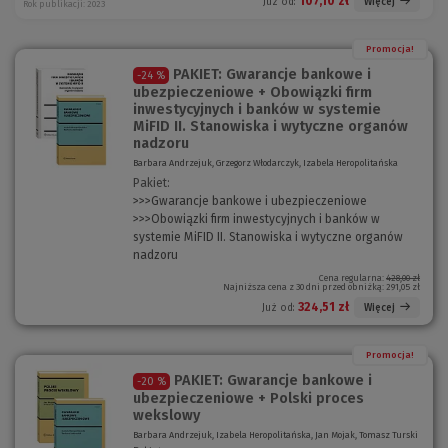
107,10 zł
Więcej
Już od:
Rok publikacji: 2023
Promocja!
PAKIET: Gwarancje bankowe i
-24 %
ubezpieczeniowe + Obowiązki firm
inwestycyjnych i banków w systemie
MiFID II. Stanowiska i wytyczne organów
nadzoru
Barbara Andrzejuk, Grzegorz Włodarczyk, Izabela Heropolitańska
Pakiet:
>>>Gwarancje bankowe i ubezpieczeniowe
>>>Obowiązki firm inwestycyjnych i banków w
systemie MiFID II. Stanowiska i wytyczne organów
nadzoru
Cena regularna:
428,00 zł
Najniższa cena z 30 dni przed obniżką:
291,05 zł
324,51 zł
Więcej
Już od:
Promocja!
PAKIET: Gwarancje bankowe i
-20 %
ubezpieczeniowe + Polski proces
wekslowy
Barbara Andrzejuk, Izabela Heropolitańska, Jan Mojak, Tomasz Turski