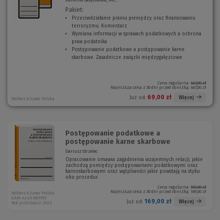
Pakiet:
Przeciwdziałanie praniu pieniędzy oraz finansowaniu
terroryzmu. Komentarz
(
Wymiana informacji w sprawach podatkowych a ochrona
N
praw podatnika
(
o
Postępowanie podatkowe a postępowanie karne
N
w
skarbowe. Zasadnicze związki międzygałęziowe
o
(
e
w
N
o
e
o
k
o
w
Cena regularna:
467,00 zł
Najniższa cena z 30 dni przed obniżką:
467,00 zł
n
k
e
o
n
o
69,00 zł
Więcej
Już od:
Wolters Kluwer Polska
)
o
k
)
n
o
)
Postępowanie podatkowe a
postępowanie karne skarbowe
Dariusz Strzelec
Opracowanie omawia zagadnienia wzajemnych relacji, jakie
zachodzą pomiędzy postępowaniami podatkowymi oraz
karnoskarbowymi oraz wątpliwości jakie powstają na styku
obu procedur.
Cena regularna:
169,00 zł
Najniższa cena z 30 dni przed obniżką:
169,00 zł
Wolters Kluwer Polska
KAM-4245 W01P01
169,00 zł
Więcej
Już od:
Rok publikacji: 2023