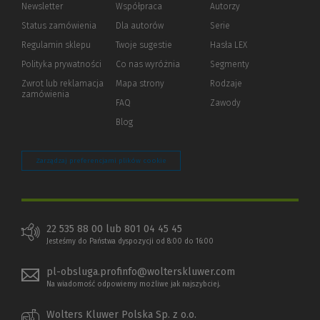
Newsletter
Współpraca
Autorzy
Status zamówienia
Dla autorów
(Nowe
(Link
Serie
okno)
do
Regulamin sklepu
Twoje sugestie
Hasła LEX
innej
strony)
Polityka prywatności
(Nowe
(Link
Co nas wyróżnia
Segmenty
okno)
do
Zwrot lub reklamacja
Mapa strony
Rodzaje
innej
zamówienia
strony)
FAQ
Zawody
Blog
Zarządzaj preferencjami plików cookie
22 535 88 00 lub 801 04 45 45
Jesteśmy do Państwa dyspozycji od 8:00 do 16:00
pl-obsluga.profinfo@wolterskluwer.com
Na wiadomość odpowiemy możliwe jak najszybciej.
Wolters Kluwer Polska Sp. z o.o.