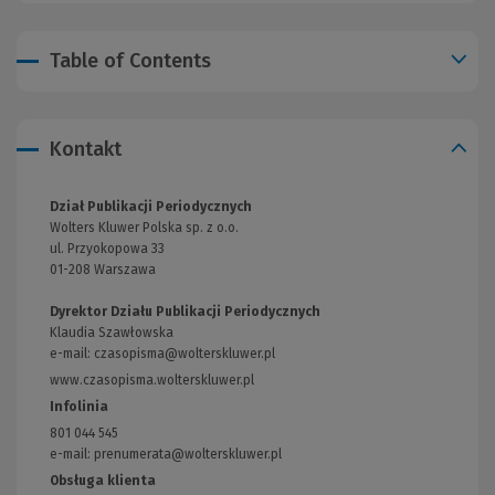
Table of Contents
Kontakt
Dział Publikacji Periodycznych
Wolters Kluwer Polska sp. z o.o.
ul. Przyokopowa 33
01-208 Warszawa
Dyrektor Działu Publikacji Periodycznych
Klaudia Szawłowska
e-mail:
czasopisma@wolterskluwer.pl
www.czasopisma.wolterskluwer.pl
(Link
do
Infolinia
innej
801 044 545
strony)
e-mail: prenumerata@wolterskluwer.pl
Obsługa klienta