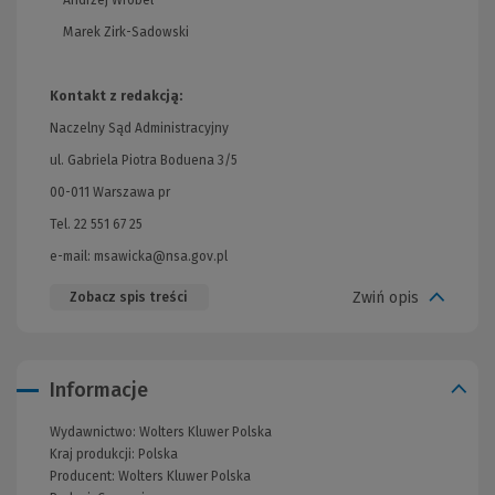
Andrzej Wróbel
Marek Zirk-Sadowski
Kontakt z redakcją:
Naczelny Sąd Administracyjny
ul. Gabriela Piotra Boduena 3/5
00-011 Warszawa pr
Tel. 22 551 67 25
e-mail:
msawicka@nsa.gov.pl
Zwiń opis
Zobacz spis treści
Informacje
Wydawnictwo:
Wolters Kluwer Polska
Kraj produkcji: Polska
Producent:
Wolters Kluwer Polska