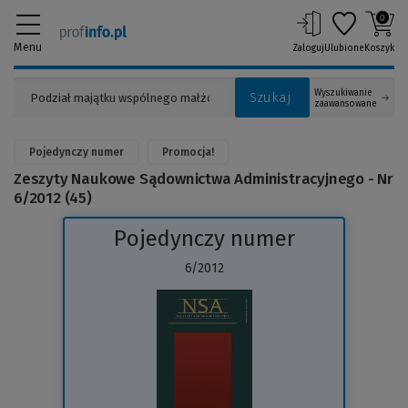
0
Menu
Zaloguj
Ulubione
Koszyk
Wyszukiwanie
Szukaj
zaawansowane
Pojedynczy numer
Promocja!
Zeszyty Naukowe Sądownictwa Administracyjnego - Nr
6/2012 (45)
Pojedynczy numer
6/2012
(Link
do
innej
strony)