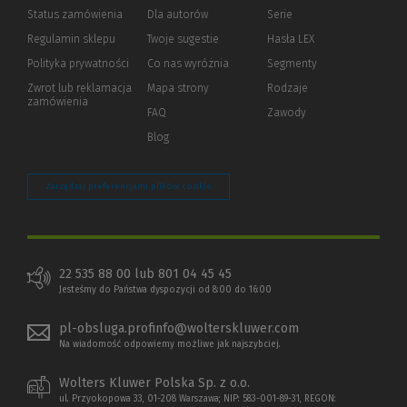
Status zamówienia
Dla autorów
(Nowe
(Link
Serie
okno)
do
Regulamin sklepu
Twoje sugestie
Hasła LEX
innej
strony)
Polityka prywatności
(Nowe
(Link
Co nas wyróżnia
Segmenty
okno)
do
Zwrot lub reklamacja
Mapa strony
Rodzaje
innej
zamówienia
strony)
FAQ
Zawody
Blog
Zarządzaj preferencjami plików cookie
22 535 88 00 lub 801 04 45 45
Jesteśmy do Państwa dyspozycji od 8:00 do 16:00
pl-obsluga.profinfo@wolterskluwer.com
Na wiadomość odpowiemy możliwe jak najszybciej.
Wolters Kluwer Polska Sp. z o.o.
ul. Przyokopowa 33, 01-208 Warszawa; NIP: 583-001-89-31, REGON: