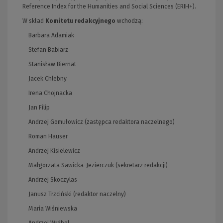
Reference Index for the Humanities and Social Sciences (ERIH+).
W skład
Komitetu redakcyjnego
wchodzą:
Barbara Adamiak
Stefan Babiarz
Stanisław Biernat
Jacek Chlebny
Irena Chojnacka
Jan Filip
Andrzej Gomułowicz (zastępca redaktora naczelnego)
Roman Hauser
Andrzej Kisielewicz
Małgorzata Sawicka-Jezierczuk (sekretarz redakcji)
Andrzej Skoczylas
Janusz Trzciński (redaktor naczelny)
Maria Wiśniewska