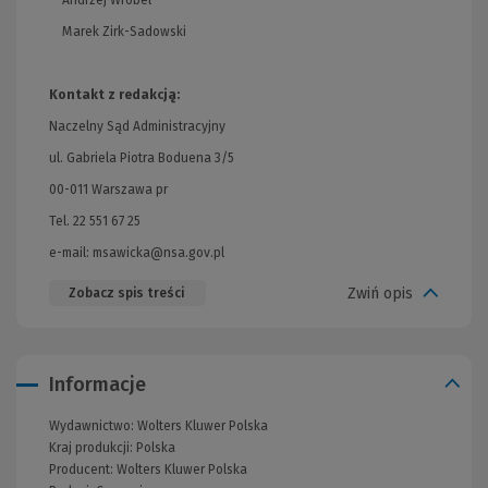
Andrzej Wróbel
Marek Zirk-Sadowski
Kontakt z redakcją:
Naczelny Sąd Administracyjny
ul. Gabriela Piotra Boduena 3/5
00-011 Warszawa pr
Tel. 22 551 67 25
e-mail:
msawicka@nsa.gov.pl
Zwiń opis
Zobacz spis treści
Informacje
Wydawnictwo:
Wolters Kluwer Polska
Kraj produkcji: Polska
Producent:
Wolters Kluwer Polska