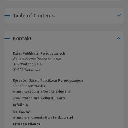
Table of Contents
Kontakt
Dział Publikacji Periodycznych
Wolters Kluwer Polska sp. z o.o.
ul. Przyokopowa 33
01-208 Warszawa
Dyrektor Działu Publikacji Periodycznych
Klaudia Szawłowska
e-mail:
czasopisma@wolterskluwer.pl
www.czasopisma.wolterskluwer.pl
(Link
do
Infolinia
innej
801 044 545
strony)
e-mail: prenumerata@wolterskluwer.pl
Obsługa klienta