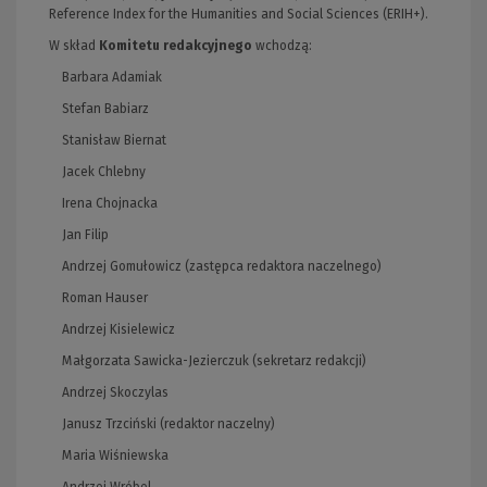
Reference Index for the Humanities and Social Sciences (ERIH+).
W skład
Komitetu redakcyjnego
wchodzą:
Barbara Adamiak
Stefan Babiarz
Stanisław Biernat
Jacek Chlebny
Irena Chojnacka
Jan Filip
Andrzej Gomułowicz (zastępca redaktora naczelnego)
Roman Hauser
Andrzej Kisielewicz
Małgorzata Sawicka-Jezierczuk (sekretarz redakcji)
Andrzej Skoczylas
Janusz Trzciński (redaktor naczelny)
Maria Wiśniewska