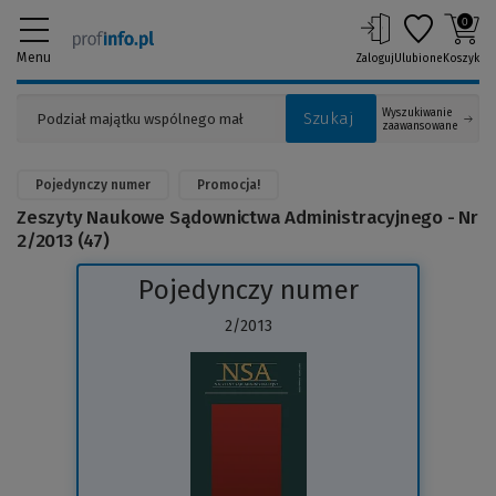
0
Menu
Zaloguj
Ulubione
Koszyk
Wyszukiwanie
Szukaj
zaawansowane
Pojedynczy numer
Promocja!
Zeszyty Naukowe Sądownictwa Administracyjnego - Nr
2/2013 (47)
Pojedynczy numer
2/2013
(Link
do
innej
strony)