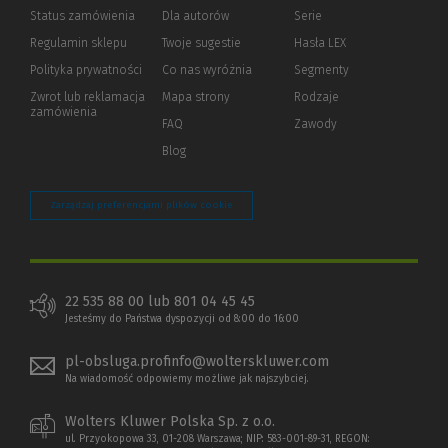
Status zamówienia
Dla autorów
(Nowe
(Link
Serie
okno)
do
Regulamin sklepu
Twoje sugestie
Hasła LEX
innej
strony)
Polityka prywatności
(Nowe
(Link
Co nas wyróżnia
Segmenty
okno)
do
Zwrot lub reklamacja
Mapa strony
Rodzaje
innej
zamówienia
strony)
FAQ
Zawody
Blog
Zarządzaj preferencjami plików cookie
22 535 88 00 lub 801 04 45 45
Jesteśmy do Państwa dyspozycji od 8:00 do 16:00
pl-obsluga.profinfo@wolterskluwer.com
Na wiadomość odpowiemy możliwe jak najszybciej.
Wolters Kluwer Polska Sp. z o.o.
ul. Przyokopowa 33, 01-208 Warszawa; NIP: 583-001-89-31, REGON: