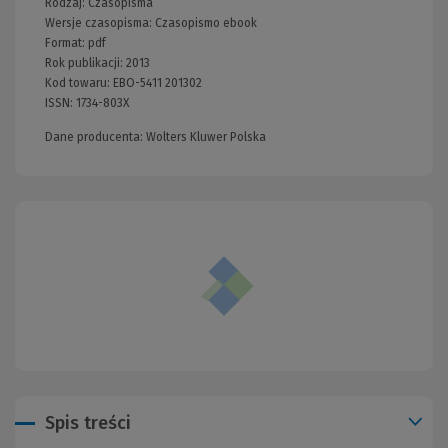
Rodzaj:
Czasopisma
Wersje czasopisma:
Czasopismo ebook
Format:
pdf
Rok publikacji:
2013
Kod towaru:
EBO-5411 201302
ISSN:
1734-803X
Dane producenta: Wolters Kluwer Polska
Spis treści