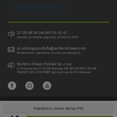
Zarządzaj preferencjami plików cookie
22 535 88 00 lub 801 04 45 45
Jesteśmy do Państwa dyspozycji od 8:00 do 16:00
pl-obsluga.profinfo@wolterskluwer.com
Na wiadomość odpowiemy możliwe jak najszybciej.
Wolters Kluwer Polska Sp. z o.o.
ul. Przyokopowa 33, 01-208 Warszawa; NIP: 583-001-89-31, REGON:
190610277, KRS: 0000709879, Sąd rejonowy dla M.S. Warszawy
Pojedynczy numer wersja PDF
Copyright 1997 - 2026 Wolters Kluwer Polska Sp. z o.o.