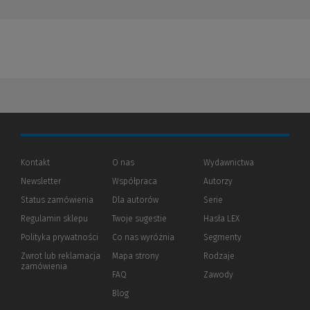
Kontakt
O nas
Wydawnictwa
Newsletter
Współpraca
Autorzy
Status zamówienia
Dla autorów
(Nowe
(Link
Serie
okno)
do
Regulamin sklepu
Twoje sugestie
Hasła LEX
innej
strony)
Polityka prywatności
(Nowe
(Link
Co nas wyróżnia
Segmenty
okno)
do
Zwrot lub reklamacja
Mapa strony
Rodzaje
innej
zamówienia
strony)
FAQ
Zawody
Blog