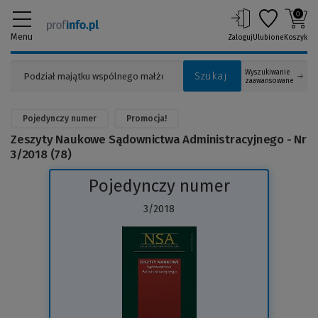
0
Menu
Zaloguj
Ulubione
Koszyk
Wyszukiwanie
Szukaj
zaawansowane
Pojedynczy numer
Promocja!
Zeszyty Naukowe Sądownictwa Administracyjnego - Nr
3/2018 (78)
Pojedynczy numer
3/2018
(Link
do
innej
strony)