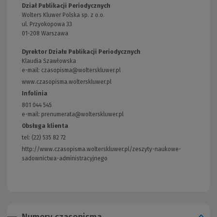
Dział Publikacji Periodycznych
Wolters Kluwer Polska sp. z o.o.
ul. Przyokopowa 33
01-208 Warszawa
Dyrektor Działu Publikacji Periodycznych
Klaudia Szawłowska
e-mail:
czasopisma@wolterskluwer.pl
www.czasopisma.wolterskluwer.pl
(Link
do
Infolinia
innej
801 044 545
strony)
e-mail: prenumerata@wolterskluwer.pl
Obsługa klienta
tel: (22) 535 82 72
http://www.czasopisma.wolterskluwer.pl/zeszyty-naukowe-
sadownictwa-administracyjnego
(Link
do
innej
strony)
Numery czasopisma