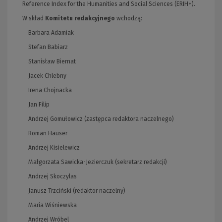
Reference Index for the Humanities and Social Sciences (ERIH+).
W skład
Komitetu redakcyjnego
wchodzą:
Barbara Adamiak
Stefan Babiarz
Stanisław Biernat
Jacek Chlebny
Irena Chojnacka
Jan Filip
Andrzej Gomułowicz (zastępca redaktora naczelnego)
Roman Hauser
Andrzej Kisielewicz
Małgorzata Sawicka-Jezierczuk (sekretarz redakcji)
Andrzej Skoczylas
Janusz Trzciński (redaktor naczelny)
Maria Wiśniewska
Andrzej Wróbel