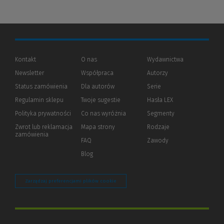
Kontakt
O nas
Wydawnictwa
Newsletter
Współpraca
Autorzy
Status zamówienia
Dla autorów
(Nowe
(Link
Serie
okno)
do
Regulamin sklepu
Twoje sugestie
Hasła LEX
innej
strony)
Polityka prywatności
(Nowe
(Link
Co nas wyróżnia
Segmenty
okno)
do
Zwrot lub reklamacja
Mapa strony
Rodzaje
innej
zamówienia
strony)
FAQ
Zawody
Blog
Zarządzaj preferencjami plików cookie