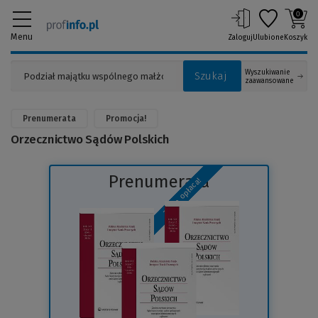
0
Menu
Zaloguj
Ulubione
Koszyk
Wyszukiwanie
Szukaj
zaawansowane
Prenumerata
Promocja!
Orzecznictwo Sądów Polskich
Prenumerata
To się opłaca!