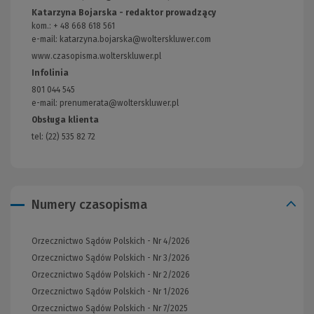
Katarzyna Bojarska - redaktor prowadzący
kom.: + 48 668 618 561
e-mail:
katarzyna.bojarska@wolterskluwer.com
www.czasopisma.wolterskluwer.pl
(Link
do
Infolinia
innej
801 044 545
strony)
e-mail: prenumerata@wolterskluwer.pl
Obsługa klienta
tel: (22) 535 82 72
Numery czasopisma
Orzecznictwo Sądów Polskich - Nr 4/2026
Orzecznictwo Sądów Polskich - Nr 3/2026
Orzecznictwo Sądów Polskich - Nr 2/2026
Orzecznictwo Sądów Polskich - Nr 1/2026
Orzecznictwo Sądów Polskich - Nr 7/2025