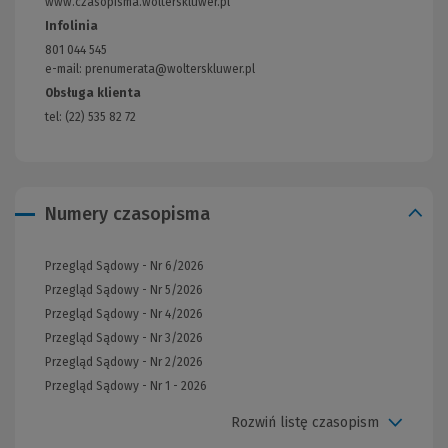
www.czasopisma.wolterskluwer.pl
(Link
do
Infolinia
innej
801 044 545
strony)
e-mail: prenumerata@wolterskluwer.pl
Obsługa klienta
tel: (22) 535 82 72
Numery czasopisma
Przegląd Sądowy - Nr 6/2026
Przegląd Sądowy - Nr 5/2026
Przegląd Sądowy - Nr 4/2026
Przegląd Sądowy - Nr 3/2026
Przegląd Sądowy - Nr 2/2026
Przegląd Sądowy - Nr 1 - 2026
Rozwiń listę czasopism