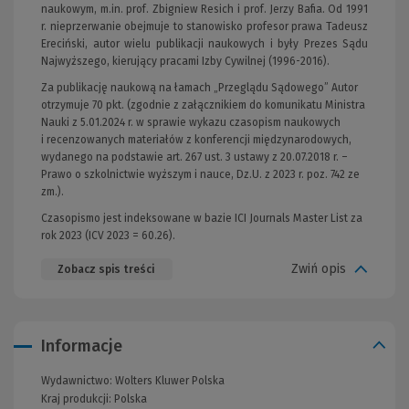
naukowym, m.in. prof. Zbigniew Resich i prof. Jerzy Bafia. Od 1991
r. nieprzerwanie obejmuje to stanowisko profesor prawa Tadeusz
Ereciński, autor wielu publikacji naukowych i były Prezes Sądu
Najwyższego, kierujący pracami Izby Cywilnej (1996-2016).
Za publikację naukową na łamach „Przeglądu Sądowego” Autor
otrzymuje 70 pkt. (zgodnie z załącznikiem do komunikatu Ministra
Nauki z 5.01.2024 r. w sprawie wykazu czasopism naukowych
i recenzowanych materiałów z konferencji międzynarodowych,
wydanego na podstawie art. 267 ust. 3 ustawy z 20.07.2018 r. –
Prawo o szkolnictwie wyższym i nauce, Dz.U. z 2023 r. poz. 742 ze
zm.).
Czasopismo jest indeksowane w bazie ICI Journals Master List za
rok 2023 (ICV 2023 = 60.26).
Zwiń opis
Zobacz spis treści
Informacje
Wydawnictwo:
Wolters Kluwer Polska
Kraj produkcji: Polska