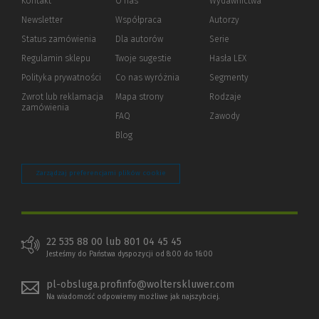
Kontakt
O nas
Wydawnictwa
Newsletter
Współpraca
Autorzy
Status zamówienia
Dla autorów
(Nowe
(Link
Serie
okno)
do
Regulamin sklepu
Twoje sugestie
Hasła LEX
innej
strony)
Polityka prywatności
(Nowe
(Link
Co nas wyróżnia
Segmenty
okno)
do
Zwrot lub reklamacja
Mapa strony
Rodzaje
innej
zamówienia
strony)
FAQ
Zawody
Blog
Zarządzaj preferencjami plików cookie
22 535 88 00 lub 801 04 45 45
Jesteśmy do Państwa dyspozycji od 8:00 do 16:00
pl-obsluga.profinfo@wolterskluwer.com
Na wiadomość odpowiemy możliwe jak najszybciej.