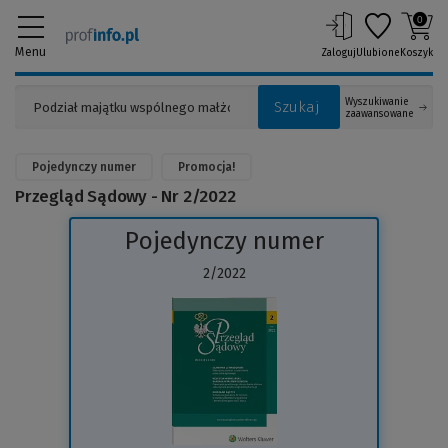
0
Menu
Zaloguj
Ulubione
Koszyk
Wyszukiwanie
Szukaj
zaawansowane
Pojedynczy numer
Promocja!
Przegląd Sądowy - Nr 2/2022
Pojedynczy numer
2/2022
(Link
do
innej
strony)