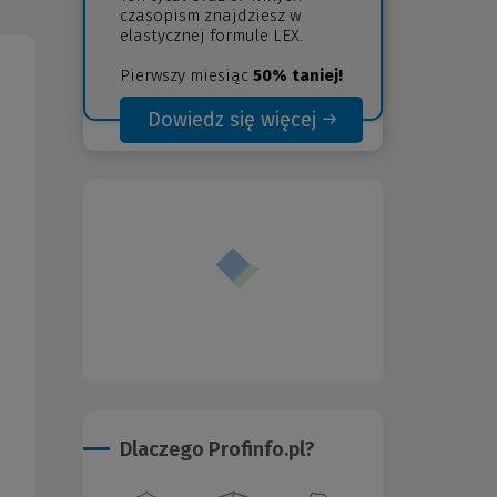
czasopism znajdziesz w
elastycznej formule LEX.
Pierwszy miesiąc
50% taniej!
Dowiedz się więcej
(Nowe
(Link
okno)
do
innej
strony)
Dlaczego Profinfo.pl?