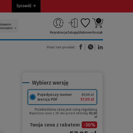
0
ukiwanie
ansowane
Rejestracja
Zaloguj
Ulubione
Koszyk
(Nowe okno)
(Link do innej strony)
(Link do innej strony)
Poleć ten produkt:
Wybierz wersję
Pojedynczy numer
81,50 zł
57,05 zł
wersja PDF
Przekreślona cena jest ceną regularną
Najniższa cena z 30 dni przed obniżką:
81,50
zł
Twoja cena z rabatem
-
30
%