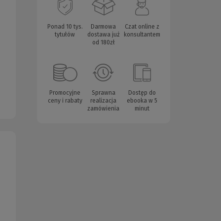
Ponad 10 tys.
Darmowa
Czat online z
tytułów
dostawa już
konsultantem
od 180zł
Promocyjne
Sprawna
Dostęp do
ceny i rabaty
realizacja
ebooka w 5
zamówienia
minut