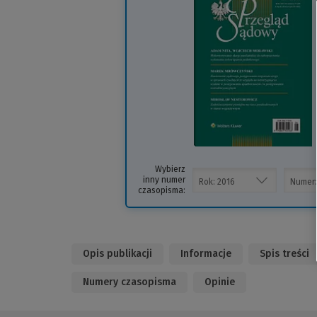
i
s
Wybierz
inny numer
czasopisma:
Opis publikacji
Informacje
Spis treści
Numery czasopisma
Opinie