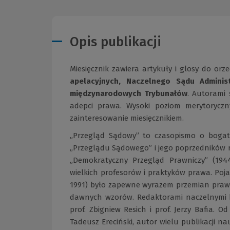
Opis publikacji
Miesięcznik zawiera artykuły i glosy do orz
apelacyjnych, Naczelnego Sądu Adminis
międzynarodowych Trybunałów
. Autorami 
adepci prawa. Wysoki poziom merytoryczn
zainteresowanie miesięcznikiem.
„Przegląd Sądowy” to czasopismo o bogatej,
„Przeglądu Sądowego” i jego poprzedników ro
„Demokratyczny Przegląd Prawniczy” (194
wielkich profesorów i praktyków prawa. Poj
1991) było zapewne wyrazem przemian prawny
dawnych wzorów. Redaktorami naczelnymi by
prof. Zbigniew Resich i prof. Jerzy Bafia. 
Tadeusz Ereciński, autor wielu publikacji n