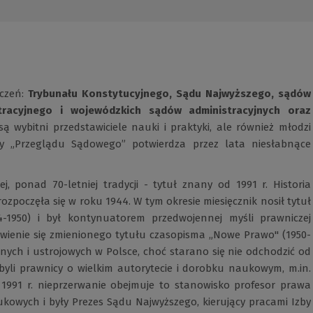
eczeń:
Trybunału Konstytucyjnego, Sądu Najwyższego, sądów
tracyjnego i wojewódzkich sądów administracyjnych oraz
są wybitni przedstawiciele nauki i praktyki, ale również młodzi
y „Przeglądu Sądowego” potwierdza przez lata niesłabnące
 ponad 70-letniej tradycji - tytuł znany od 1991 r. Historia
zpoczęła się w roku 1944. W tym okresie miesięcznik nosił tytuł
4-1950) i był kontynuatorem przedwojennej myśli prawniczej
awienie się zmienionego tytułu czasopisma „Nowe Prawo" (1950-
ch i ustrojowych w Polsce, choć starano się nie odchodzić od
li prawnicy o wielkim autorytecie i dorobku naukowym, m.in.
Od 1991 r. nieprzerwanie obejmuje to stanowisko profesor prawa
aukowych i były Prezes Sądu Najwyższego, kierujący pracami Izby