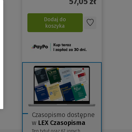
57,05
zł
Dodaj do
koszyka
(Nowe
okno)
Czasopismo dostępne
w
LEX Czasopisma
Ten tytuł oraz 67 innych