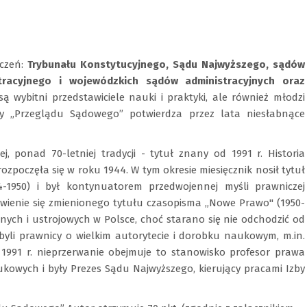
eczeń:
Trybunału Konstytucyjnego, Sądu Najwyższego, sądów
tracyjnego i wojewódzkich sądów administracyjnych oraz
są wybitni przedstawiciele nauki i praktyki, ale również młodzi
y „Przeglądu Sądowego” potwierdza przez lata niesłabnące
 ponad 70-letniej tradycji - tytuł znany od 1991 r. Historia
zpoczęła się w roku 1944. W tym okresie miesięcznik nosił tytuł
4-1950) i był kontynuatorem przedwojennej myśli prawniczej
awienie się zmienionego tytułu czasopisma „Nowe Prawo" (1950-
ch i ustrojowych w Polsce, choć starano się nie odchodzić od
li prawnicy o wielkim autorytecie i dorobku naukowym, m.in.
Od 1991 r. nieprzerwanie obejmuje to stanowisko profesor prawa
aukowych i były Prezes Sądu Najwyższego, kierujący pracami Izby