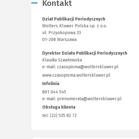
Kontakt
Dział Publikacji Periodycznych
Wolters Kluwer Polska sp. z o.o.
ul. Przyokopowa 33
01-208 Warszawa
Dyrektor Działu Publikacji Periodycznych
Klaudia Szawłowska
e-mail:
czasopisma@wolterskluwer.pl
www.czasopisma.wolterskluwer.pl
(Link
do
Infolinia
innej
801 044 545
strony)
e-mail: prenumerata@wolterskluwer.pl
Obsługa klienta
tel: (22) 535 82 72