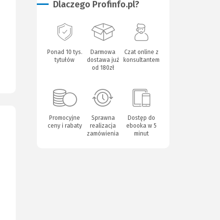
Dlaczego Profinfo.pl?
Ponad 10 tys.
Darmowa
Czat online z
tytułów
dostawa już
konsultantem
od 180zł
Promocyjne
Sprawna
Dostęp do
ceny i rabaty
realizacja
ebooka w 5
zamówienia
minut