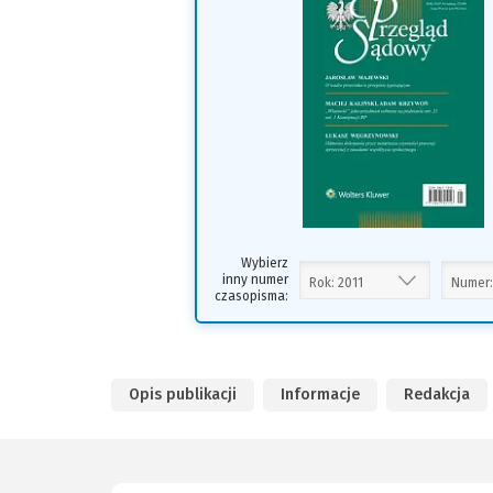
i
s
Wybierz
inny numer
czasopisma:
Opis publikacji
Informacje
Redakcja