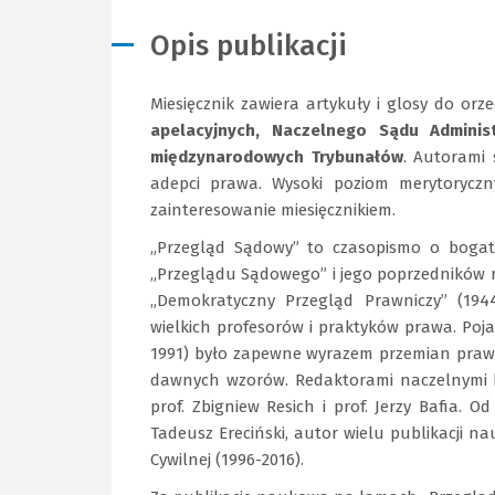
Opis publikacji
Miesięcznik zawiera artykuły i glosy do orz
apelacyjnych, Naczelnego Sądu Adminis
międzynarodowych Trybunałów
. Autorami 
adepci prawa. Wysoki poziom merytoryczn
zainteresowanie miesięcznikiem.
„Przegląd Sądowy” to czasopismo o bogatej,
„Przeglądu Sądowego” i jego poprzedników ro
„Demokratyczny Przegląd Prawniczy” (194
wielkich profesorów i praktyków prawa. Poj
1991) było zapewne wyrazem przemian prawny
dawnych wzorów. Redaktorami naczelnymi by
prof. Zbigniew Resich i prof. Jerzy Bafia. 
Tadeusz Ereciński, autor wielu publikacji n
Cywilnej (1996-2016).