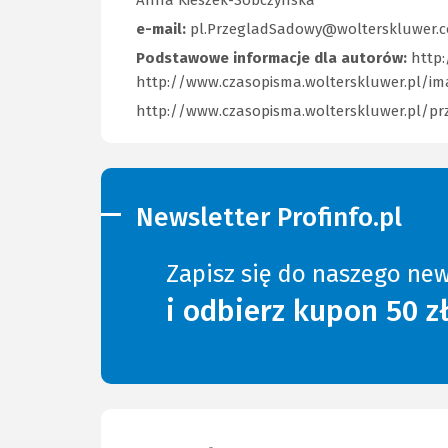
e-mail:
pl.PrzegladSadowy@wolterskluwer.
Podstawowe informacje dla autorów:
http:
http://www.czasopisma.wolterskluwer.pl/i
http://www.czasopisma.wolterskluwer.pl/p
Newsletter Profinfo.pl
Zapisz się do naszego new
i odbierz kupon 50 z