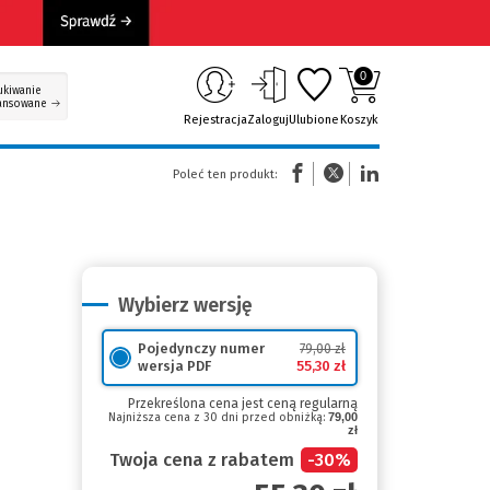
0
ukiwanie
ansowane
Rejestracja
Zaloguj
Ulubione
Koszyk
(Nowe okno)
(Link do innej strony)
(Link do innej strony)
Poleć ten produkt:
Wybierz wersję
Pojedynczy numer
79,00 zł
55,30 zł
wersja PDF
Przekreślona cena jest ceną regularną
Najniższa cena z 30 dni przed obniżką:
79,00
zł
Twoja cena z rabatem
-
30
%