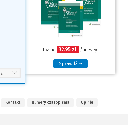
nnej
trony)
82.95 zł
Już od
/miesiąc
Sprawdź
Kontakt
Numery czasopisma
Opinie