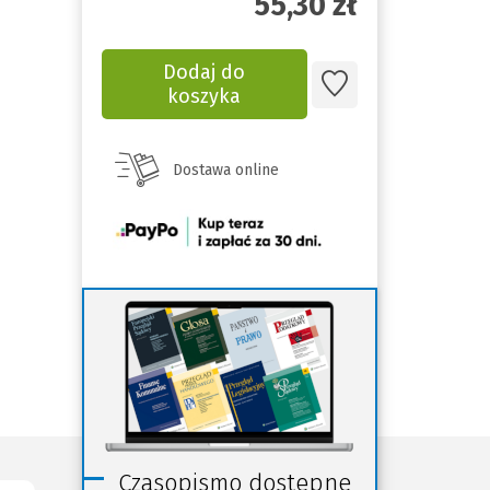
55,30
zł
Dodaj do
koszyka
Dostawa online
(Nowe
okno)
Czasopismo dostępne