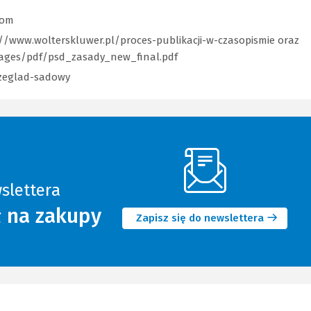
com
//www.wolterskluwer.pl/proces-publikacji-w-czasopismie
(Link
oraz
mages/pdf/psd_zasady_new_final.pdf
(Link
do
do
innej
rzeglad-sadowy
(Link
innej
strony)
do
strony)
innej
strony)
slettera
(Nowe
ł na zakupy
okno)
Zapisz się do newslettera