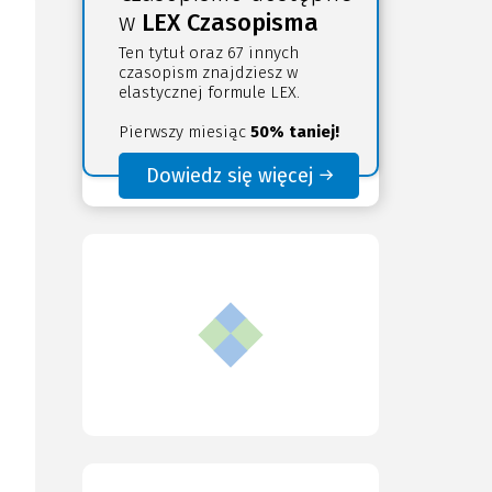
w
LEX Czasopisma
Ten tytuł oraz 67 innych
czasopism znajdziesz w
elastycznej formule LEX.
Pierwszy miesiąc
50% taniej!
Dowiedz się więcej
(Nowe
(Link
okno)
do
innej
strony)