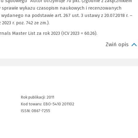
 Sądowego” Autor otrzymuje 70 pkt. (zgodnie z załącznikiem
. w sprawie wykazu czasopism naukowych i recenzowanych
ydanego na podstawie art. 267 ust. 3 ustawy z 20.07.2018 r. –
2023 r. poz. 742 ze zm.).
als Master List za rok 2023 (ICV 2023 = 60.26).
Zwiń opis
Rok publikacji:
2011
Kod towaru:
EBO-5410 201102
ISSN:
0867-7255