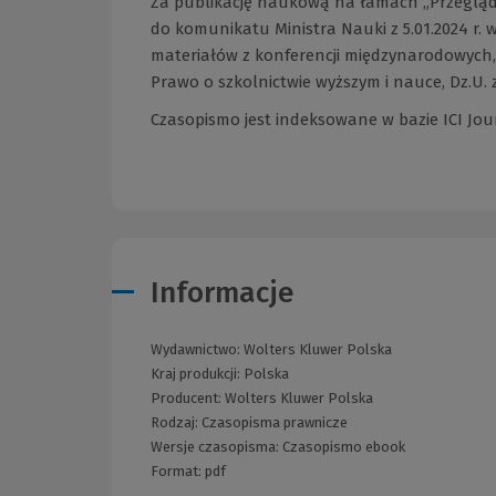
Za publikację naukową na łamach „Przeglądu
do komunikatu Ministra Nauki z 5.01.2024 r
materiałów z konferencji międzynarodowych, w
Prawo o szkolnictwie wyższym i nauce, Dz.U. z 
Czasopismo jest indeksowane w bazie ICI Journ
Informacje
Wydawnictwo:
Wolters Kluwer Polska
Kraj produkcji: Polska
Producent:
Wolters Kluwer Polska
Rodzaj:
Czasopisma prawnicze
Wersje czasopisma:
Czasopismo ebook
Format:
pdf