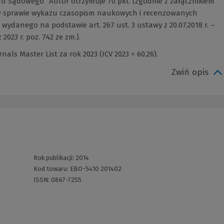
 Sądowego” Autor otrzymuje 70 pkt. (zgodnie z załącznikiem
. w sprawie wykazu czasopism naukowych i recenzowanych
ydanego na podstawie art. 267 ust. 3 ustawy z 20.07.2018 r. –
2023 r. poz. 742 ze zm.).
als Master List za rok 2023 (ICV 2023 = 60.26).
Zwiń opis
Rok publikacji:
2014
Kod towaru:
EBO-5410 201402
ISSN:
0867-7255