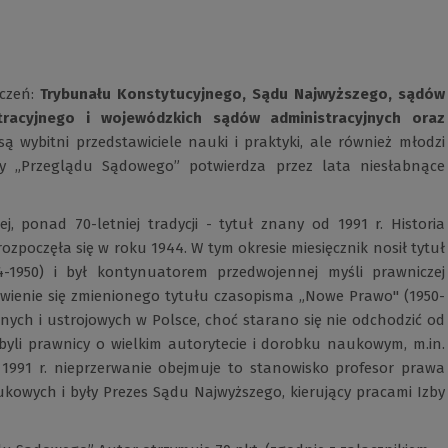
eczeń:
Trybunału Konstytucyjnego, Sądu Najwyższego, sądów
tracyjnego i wojewódzkich sądów administracyjnych oraz
są wybitni przedstawiciele nauki i praktyki, ale również młodzi
y „Przeglądu Sądowego” potwierdza przez lata niesłabnące
 ponad 70-letniej tradycji - tytuł znany od 1991 r. Historia
zpoczęła się w roku 1944. W tym okresie miesięcznik nosił tytuł
4-1950) i był kontynuatorem przedwojennej myśli prawniczej
awienie się zmienionego tytułu czasopisma „Nowe Prawo" (1950-
ch i ustrojowych w Polsce, choć starano się nie odchodzić od
li prawnicy o wielkim autorytecie i dorobku naukowym, m.in.
Od 1991 r. nieprzerwanie obejmuje to stanowisko profesor prawa
aukowych i były Prezes Sądu Najwyższego, kierujący pracami Izby