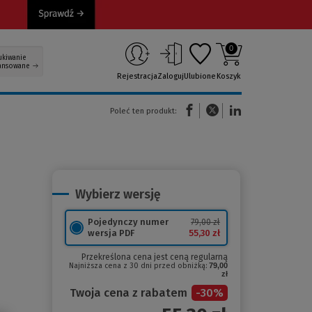
0
ukiwanie
ansowane
Rejestracja
Zaloguj
Ulubione
Koszyk
(Nowe okno)
(Link do innej strony)
(Link do innej strony)
Poleć ten produkt:
Wybierz wersję
Pojedynczy numer
79,00 zł
55,30 zł
wersja PDF
Przekreślona cena jest ceną regularną
Najniższa cena z 30 dni przed obniżką:
79,00
zł
Twoja cena z rabatem
-
30
%