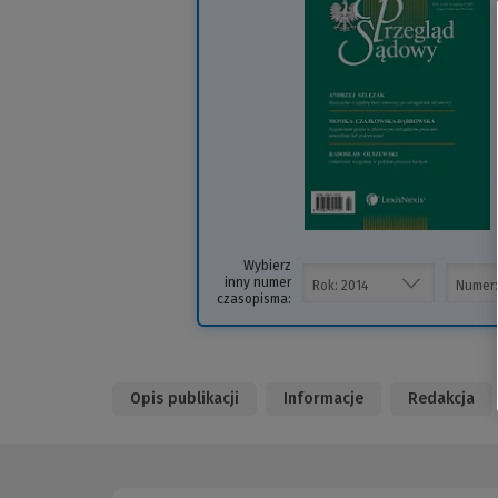
i
s
Wybierz
inny numer
czasopisma:
Opis publikacji
Informacje
Redakcja