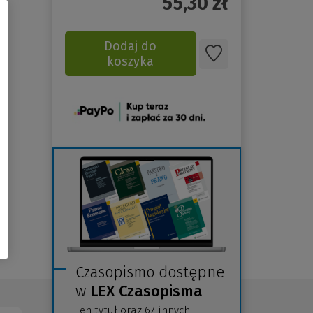
55,30
zł
Dodaj do
koszyka
(Nowe
okno)
Czasopismo dostępne
w
LEX Czasopisma
Ten tytuł oraz 67 innych