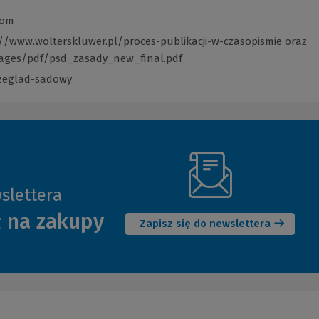
com
//www.wolterskluwer.pl/proces-publikacji-w-czasopismie
(Link
oraz
mages/pdf/psd_zasady_new_final.pdf
(Link
do
do
innej
rzeglad-sadowy
(Link
innej
strony)
do
strony)
innej
strony)
slettera
(Nowe
ł na zakupy
okno)
Zapisz się do newslettera