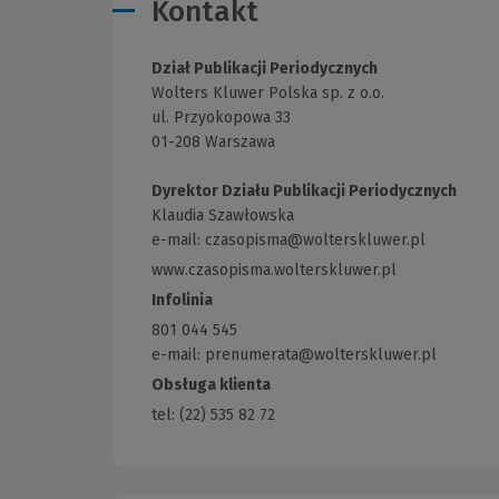
Kontakt
Dział Publikacji Periodycznych
Wolters Kluwer Polska sp. z o.o.
ul. Przyokopowa 33
01-208 Warszawa
Dyrektor Działu Publikacji Periodycznych
Klaudia Szawłowska
e-mail:
czasopisma@wolterskluwer.pl
www.czasopisma.wolterskluwer.pl
(Link
do
Infolinia
innej
801 044 545
strony)
e-mail: prenumerata@wolterskluwer.pl
Obsługa klienta
tel: (22) 535 82 72