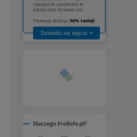
czasopism znajdziesz w
elastycznej formule LEX.
Pierwszy miesiąc
50% taniej!
Dowiedz się więcej
(Nowe
(Link
okno)
do
innej
strony)
Dlaczego Profinfo.pl?