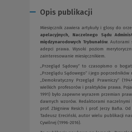
Opis publikacji
Miesięcznik zawiera artykuły i glosy do orz
apelacyjnych, Naczelnego Sądu Adminis
międzynarodowych Trybunałów
. Autorami 
adepci prawa. Wysoki poziom merytoryczn
zainteresowanie miesięcznikiem.
„Przegląd Sądowy” to czasopismo o bogatej,
„Przeglądu Sądowego” i jego poprzedników ro
„Demokratyczny Przegląd Prawniczy” (194
wielkich profesorów i praktyków prawa. Poj
1991) było zapewne wyrazem przemian prawny
dawnych wzorów. Redaktorami naczelnymi by
prof. Zbigniew Resich i prof. Jerzy Bafia. 
Tadeusz Ereciński, autor wielu publikacji n
Cywilnej (1996-2016).