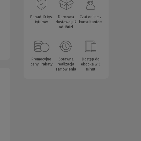
Ponad 10 tys.
Darmowa
Czat online z
tytułów
dostawa już
konsultantem
od 180zł
Promocyjne
Sprawna
Dostęp do
ceny i rabaty
realizacja
ebooka w 5
zamówienia
minut