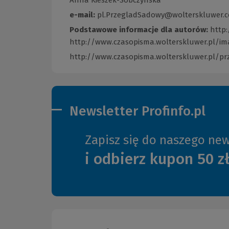
e-mail:
pl.PrzegladSadowy@wolterskluwer.
Podstawowe informacje dla autorów:
http:
http://www.czasopisma.wolterskluwer.pl/i
http://www.czasopisma.wolterskluwer.pl/p
Newsletter Profinfo.pl
Zapisz się do naszego new
i odbierz kupon 50 z