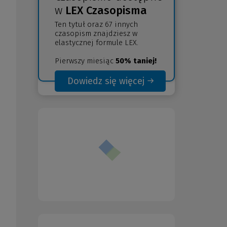
w
LEX Czasopisma
Ten tytuł oraz 67 innych
czasopism znajdziesz w
elastycznej formule LEX.
Pierwszy miesiąc
50% taniej!
Dowiedz się więcej
(Nowe
(Link
okno)
do
innej
strony)