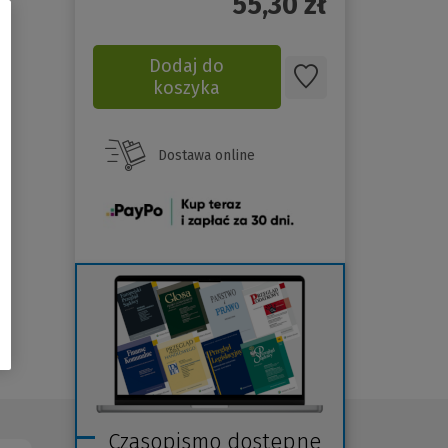
55,30
zł
Dodaj do
koszyka
Dostawa online
(Nowe
okno)
Czasopismo dostępne