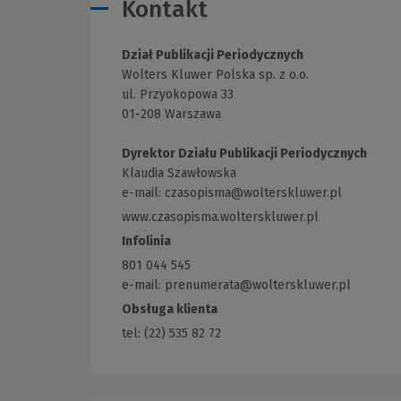
Kontakt
Dział Publikacji Periodycznych
Wolters Kluwer Polska sp. z o.o.
ul. Przyokopowa 33
01-208 Warszawa
Dyrektor Działu Publikacji Periodycznych
Klaudia Szawłowska
e-mail:
czasopisma@wolterskluwer.pl
www.czasopisma.wolterskluwer.pl
(Link
do
Infolinia
innej
801 044 545
strony)
e-mail: prenumerata@wolterskluwer.pl
Obsługa klienta
tel: (22) 535 82 72