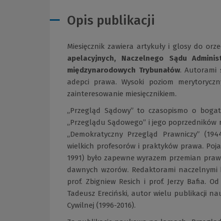
Opis publikacji
Miesięcznik zawiera artykuły i glosy do orz
apelacyjnych, Naczelnego Sądu Adminis
międzynarodowych Trybunałów
. Autorami 
adepci prawa. Wysoki poziom merytoryczn
zainteresowanie miesięcznikiem.
„Przegląd Sądowy” to czasopismo o bogatej,
„Przeglądu Sądowego” i jego poprzedników ro
„Demokratyczny Przegląd Prawniczy” (194
wielkich profesorów i praktyków prawa. Poj
1991) było zapewne wyrazem przemian prawny
dawnych wzorów. Redaktorami naczelnymi by
prof. Zbigniew Resich i prof. Jerzy Bafia. 
Tadeusz Ereciński, autor wielu publikacji n
Cywilnej (1996-2016).