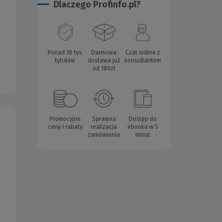
Dlaczego Profinfo.pl?
Ponad 10 tys.
Darmowa
Czat online z
tytułów
dostawa już
konsultantem
od 180zł
Promocyjne
Sprawna
Dostęp do
ceny i rabaty
realizacja
ebooka w 5
zamówienia
minut