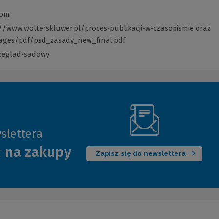
com
//www.wolterskluwer.pl/proces-publikacji-w-czasopismie
(Link
oraz
mages/pdf/psd_zasady_new_final.pdf
(Link
do
do
innej
rzeglad-sadowy
(Link
innej
strony)
do
strony)
innej
strony)
slettera
(Nowe
ł na zakupy
okno)
Zapisz się do newslettera