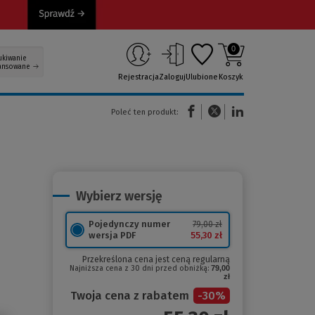
0
ukiwanie
ansowane
Rejestracja
Zaloguj
Ulubione
Koszyk
(Nowe okno)
(Link do innej strony)
(Link do innej strony)
Poleć ten produkt:
Wybierz wersję
Pojedynczy numer
79,00 zł
55,30 zł
wersja PDF
Przekreślona cena jest ceną regularną
Najniższa cena z 30 dni przed obniżką:
79,00
zł
Twoja cena z rabatem
-
30
%