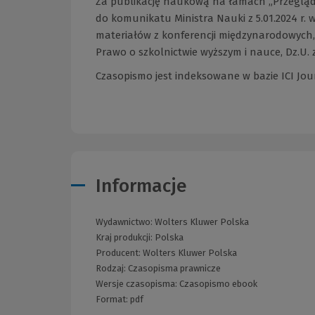
Za publikację naukową na łamach „Przeglądu
do komunikatu Ministra Nauki z 5.01.2024 r
materiałów z konferencji międzynarodowych, w
Prawo o szkolnictwie wyższym i nauce, Dz.U. z 
Czasopismo jest indeksowane w bazie ICI Journ
Informacje
Wydawnictwo:
Wolters Kluwer Polska
Kraj produkcji: Polska
Producent:
Wolters Kluwer Polska
Rodzaj:
Czasopisma prawnicze
Wersje czasopisma:
Czasopismo ebook
Format:
pdf