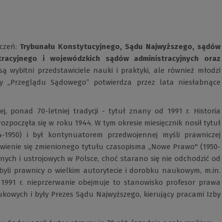
eczeń:
Trybunału Konstytucyjnego, Sądu Najwyższego, sądów
tracyjnego i wojewódzkich sądów administracyjnych oraz
są wybitni przedstawiciele nauki i praktyki, ale również młodzi
y „Przeglądu Sądowego” potwierdza przez lata niesłabnące
 ponad 70-letniej tradycji - tytuł znany od 1991 r. Historia
zpoczęła się w roku 1944. W tym okresie miesięcznik nosił tytuł
4-1950) i był kontynuatorem przedwojennej myśli prawniczej
awienie się zmienionego tytułu czasopisma „Nowe Prawo" (1950-
ch i ustrojowych w Polsce, choć starano się nie odchodzić od
li prawnicy o wielkim autorytecie i dorobku naukowym, m.in.
Od 1991 r. nieprzerwanie obejmuje to stanowisko profesor prawa
aukowych i były Prezes Sądu Najwyższego, kierujący pracami Izby