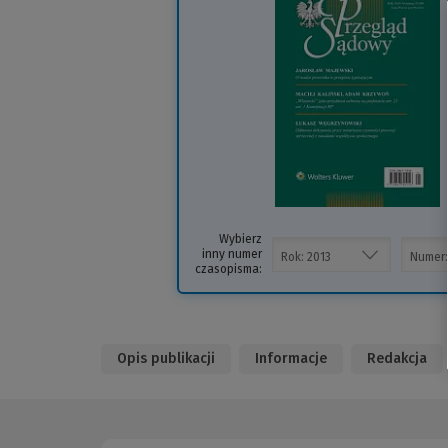
i
s
Wybierz
inny numer
czasopisma:
Opis publikacji
Informacje
Redakcja