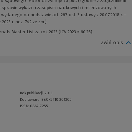
 Sądowego” Autor otrzymuje 70 pkt. (zgodnie z załącznikiem
. w sprawie wykazu czasopism naukowych i recenzowanych
ydanego na podstawie art. 267 ust. 3 ustawy z 20.07.2018 r. –
2023 r. poz. 742 ze zm.).
als Master List za rok 2023 (ICV 2023 = 60.26).
Zwiń opis
Rok publikacji:
2013
Kod towaru:
EBO-5410 201305
ISSN:
0867-7255