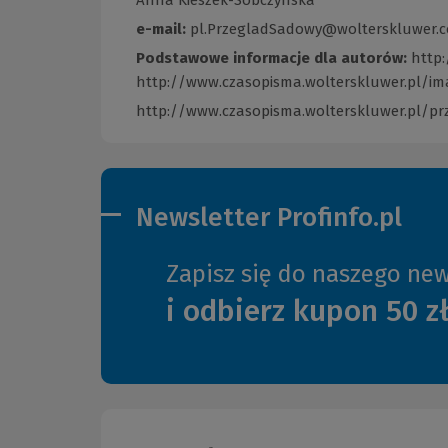
e-mail:
pl.PrzegladSadowy@wolterskluwer.
Podstawowe informacje dla autorów:
http:
http://www.czasopisma.wolterskluwer.pl/i
http://www.czasopisma.wolterskluwer.pl/p
Newsletter Profinfo.pl
Zapisz się do naszego new
i odbierz kupon 50 z