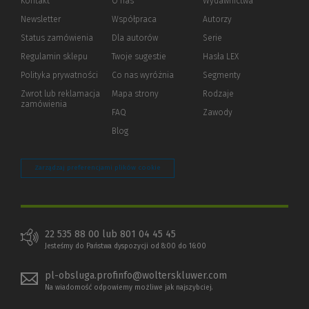
Kontakt
O nas
Wydawnictwa
Newsletter
Współpraca
Autorzy
Status zamówienia
Dla autorów
(Nowe
(Link
Serie
okno)
do
Regulamin sklepu
Twoje sugestie
Hasła LEX
innej
strony)
Polityka prywatności
(Nowe
(Link
Co nas wyróżnia
Segmenty
okno)
do
Zwrot lub reklamacja
Mapa strony
Rodzaje
innej
zamówienia
strony)
FAQ
Zawody
Blog
Zarządzaj preferencjami plików cookie
22 535 88 00 lub 801 04 45 45
Jesteśmy do Państwa dyspozycji od 8:00 do 16:00
pl-obsluga.profinfo@wolterskluwer.com
Na wiadomość odpowiemy możliwe jak najszybciej.