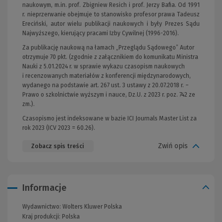
naukowym, m.in. prof. Zbigniew Resich i prof. Jerzy Bafia. Od 1991
r. nieprzerwanie obejmuje to stanowisko profesor prawa Tadeusz
Ereciński, autor wielu publikacji naukowych i były Prezes Sądu
Najwyższego, kierujący pracami Izby Cywilnej (1996-2016).
Za publikację naukową na łamach „Przeglądu Sądowego” Autor
otrzymuje 70 pkt. (zgodnie z załącznikiem do komunikatu Ministra
Nauki z 5.01.2024 r. w sprawie wykazu czasopism naukowych
i recenzowanych materiałów z konferencji międzynarodowych,
wydanego na podstawie art. 267 ust. 3 ustawy z 20.07.2018 r. –
Prawo o szkolnictwie wyższym i nauce, Dz.U. z 2023 r. poz. 742 ze
zm.).
Czasopismo jest indeksowane w bazie ICI Journals Master List za
rok 2023 (ICV 2023 = 60.26).
Zwiń opis
Zobacz spis treści
Informacje
Wydawnictwo:
Wolters Kluwer Polska
Kraj produkcji: Polska