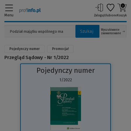
0
Menu
Zaloguj
Ulubione
Koszyk
Wyszukiwanie
Szukaj
zaawansowane
Pojedynczy numer
Promocja!
Przegląd Sądowy - Nr 1/2022
Pojedynczy numer
1/2022
(Link
do
innej
strony)