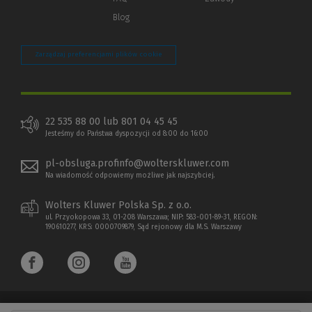
Blog
Zarządzaj preferencjami plików cookie
22 535 88 00 lub 801 04 45 45
Jesteśmy do Państwa dyspozycji od 8:00 do 16:00
pl-obsluga.profinfo@wolterskluwer.com
Na wiadomość odpowiemy możliwe jak najszybciej.
Wolters Kluwer Polska Sp. z o.o.
ul. Przyokopowa 33, 01-208 Warszawa; NIP: 583-001-89-31, REGON:
190610277, KRS: 0000709879, Sąd rejonowy dla M.S. Warszawy