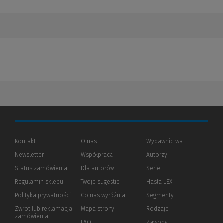
Kontakt
O nas
Wydawnictwa
Newsletter
Współpraca
Autorzy
Status zamówienia
Dla autorów
(Nowe
(Link
Serie
okno)
do
Regulamin sklepu
Twoje sugestie
Hasła LEX
innej
strony)
Polityka prywatności
(Nowe
(Link
Co nas wyróżnia
Segmenty
okno)
do
Zwrot lub reklamacja
Mapa strony
Rodzaje
innej
zamówienia
strony)
FAQ
Zawody