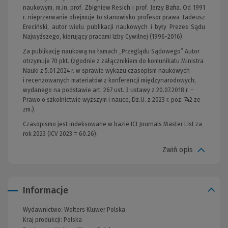
naukowym, m.in. prof. Zbigniew Resich i prof. Jerzy Bafia. Od 1991
r. nieprzerwanie obejmuje to stanowisko profesor prawa Tadeusz
Ereciński, autor wielu publikacji naukowych i były Prezes Sądu
Najwyższego, kierujący pracami Izby Cywilnej (1996-2016).
Za publikację naukową na łamach „Przeglądu Sądowego” Autor
otrzymuje 70 pkt. (zgodnie z załącznikiem do komunikatu Ministra
Nauki z 5.01.2024 r. w sprawie wykazu czasopism naukowych
i recenzowanych materiałów z konferencji międzynarodowych,
wydanego na podstawie art. 267 ust. 3 ustawy z 20.07.2018 r. –
Prawo o szkolnictwie wyższym i nauce, Dz.U. z 2023 r. poz. 742 ze
zm.).
Czasopismo jest indeksowane w bazie ICI Journals Master List za
rok 2023 (ICV 2023 = 60.26).
Zwiń opis
Informacje
Wydawnictwo:
Wolters Kluwer Polska
Kraj produkcji: Polska