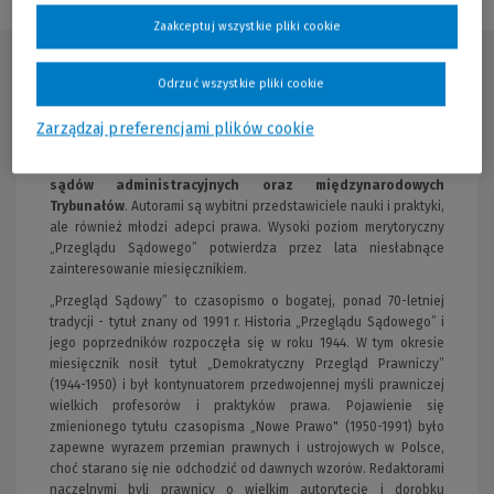
Zaakceptuj wszystkie pliki cookie
Opis publikacji
Odrzuć wszystkie pliki cookie
Miesięcznik zawiera artykuły i glosy do orzeczeń:
Trybunału
Zarządzaj preferencjami plików cookie
Konstytucyjnego, Sądu Najwyższego, sądów apelacyjnych,
Naczelnego Sądu Administracyjnego i wojewódzkich
sądów administracyjnych oraz międzynarodowych
Trybunałów
. Autorami są wybitni przedstawiciele nauki i praktyki,
ale również młodzi adepci prawa. Wysoki poziom merytoryczny
„Przeglądu Sądowego” potwierdza przez lata niesłabnące
zainteresowanie miesięcznikiem.
„Przegląd Sądowy” to czasopismo o bogatej, ponad 70-letniej
tradycji - tytuł znany od 1991 r. Historia „Przeglądu Sądowego” i
jego poprzedników rozpoczęła się w roku 1944. W tym okresie
miesięcznik nosił tytuł „Demokratyczny Przegląd Prawniczy”
(1944-1950) i był kontynuatorem przedwojennej myśli prawniczej
wielkich profesorów i praktyków prawa. Pojawienie się
zmienionego tytułu czasopisma „Nowe Prawo" (1950-1991) było
zapewne wyrazem przemian prawnych i ustrojowych w Polsce,
choć starano się nie odchodzić od dawnych wzorów. Redaktorami
naczelnymi byli prawnicy o wielkim autorytecie i dorobku