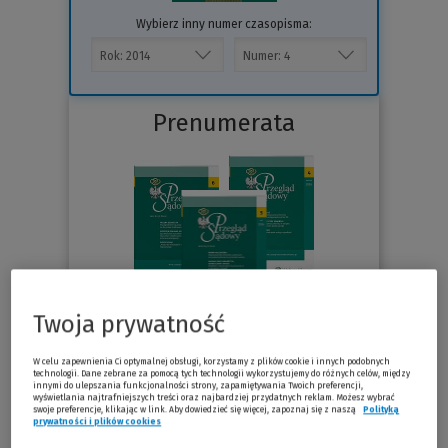
Wybierz inny numer czasopisma:
Prenumerata
Twoja prywatność
82.95 zł
Już od
/miesiąc
W celu zapewnienia Ci optymalnej obsługi, korzystamy z plików cookie i innych podobnych
technologii. Dane zebrane za pomocą tych technologii wykorzystujemy do różnych celów, między
innymi do ulepszania funkcjonalności strony, zapamiętywania Twoich preferencji,
wyświetlania najtrafniejszych treści oraz najbardziej przydatnych reklam. Możesz wybrać
Sprawdź
swoje preferencje, klikając w link. Aby dowiedzieć się więcej, zapoznaj się z naszą
Polityką
prywatności i plików cookies
(Nowe okno)
(Link do innej strony)