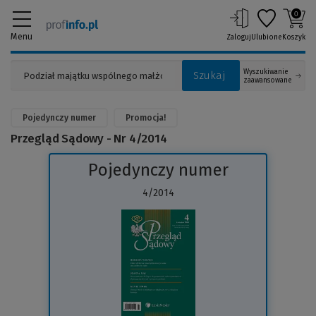
0
Menu
Zaloguj
Ulubione
Koszyk
Wyszukiwanie
Szukaj
zaawansowane
Pojedynczy numer
Promocja!
Przegląd Sądowy - Nr 4/2014
Pojedynczy numer
4/2014
(Link
do
innej
strony)