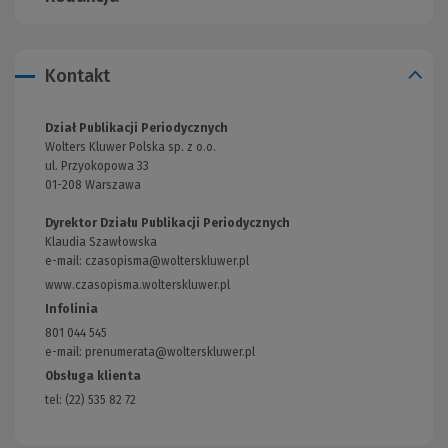
Kontakt
Dział Publikacji Periodycznych
Wolters Kluwer Polska sp. z o.o.
ul. Przyokopowa 33
01-208 Warszawa
Dyrektor Działu Publikacji Periodycznych
Klaudia Szawłowska
e-mail:
czasopisma@wolterskluwer.pl
www.czasopisma.wolterskluwer.pl
(Link
do
Infolinia
innej
801 044 545
strony)
e-mail: prenumerata@wolterskluwer.pl
Obsługa klienta
tel: (22) 535 82 72