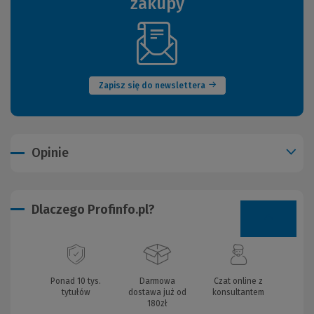
zakupy
(Nowe
okno)
Zapisz się do newslettera
Opinie
Dlaczego Profinfo.pl?
Ponad 10 tys.
Darmowa
Czat online z
tytułów
dostawa już od
konsultantem
180zł