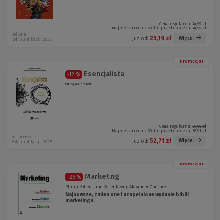
Cena regularna:
34,99 zł
Najniższa cena z 30 dni przed obniżką:
34,99 zł
Bellona
25,19 zł
Więcej
Już od:
Rok publikacji: 2025
Promocja!
Esencjalista
-12 %
Greg McKeown
Cena regularna:
59,90 zł
Najniższa cena z 30 dni przed obniżką:
56,91 zł
MT Biznes
52,71 zł
Więcej
Już od:
Rok publikacji: 2025
Promocja!
Marketing
-26 %
Philip Kotler, Lane Keller Kevin, Alexander Chernev
Najnowsze, zmienione i uzupełnione wydanie biblii
marketingu.