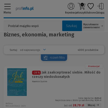
0
Menu
Rejestracja
Koszyk
Ulubione
Zaloguj
Wyszukiwanie
Szukaj
zaawansowane
Biznes, ekonomia, marketing
4000 produktów
Sortuj:
rozwiń
filtry
Promocja!
Jak zaakceptować siebie. Miłość do
-28 %
rzeczy niedoskonałych
Haemin Sunim
Cena regularna:
39,99 zł
Najniższa cena z 30 dni przed obniżką:
39,99 zł
Bellona
28,79 zł
Więcej
Już od:
Rok publikacji: 2025