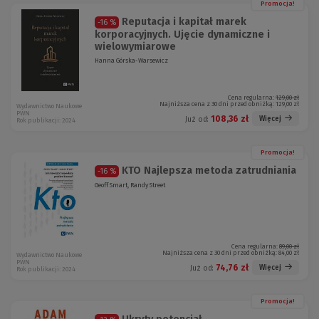
Promocja!
Reputacja i kapitał marek
-16 %
korporacyjnych. Ujęcie dynamiczne i
wielowymiarowe
Hanna Górska-Warsewicz
Cena regularna:
129,00 zł
Najniższa cena z 30 dni przed obniżką:
129,00 zł
Wydawnictwo Naukowe
PWN
108,36 zł
Więcej
Już od:
Rok publikacji: 2024
Promocja!
KTO Najlepsza metoda zatrudniania
-16 %
Geoff Smart, Randy Street
Cena regularna:
89,00 zł
Najniższa cena z 30 dni przed obniżką:
84,00 zł
Wydawnictwo Naukowe
PWN
74,76 zł
Więcej
Już od:
Rok publikacji: 2024
Promocja!