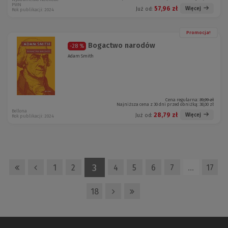
PWN
57,96 zł
Więcej
Już od:
Rok publikacji: 2024
Promocja!
Bogactwo narodów
-28 %
Adam Smith
Cena regularna:
39,99 zł
Najniższa cena z 30 dni przed obniżką:
38,00 zł
Bellona
28,79 zł
Więcej
Już od:
Rok publikacji: 2024
3
1
2
4
5
6
7
…
17
18