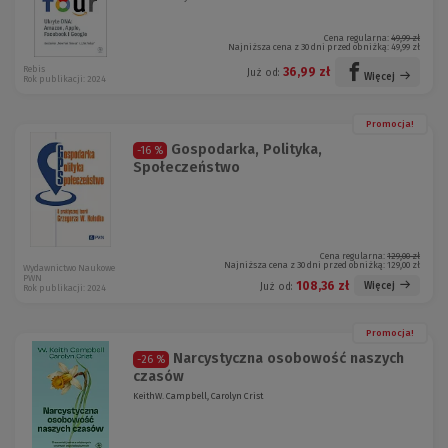
Cena regularna:
49,99 zł
Najniższa cena z 30 dni przed obniżką:
49,99 zł
Rebis
36,99 zł
Już od:
Więcej
Rok publikacji: 2024
Promocja!
Gospodarka, Polityka,
-16 %
Społeczeństwo
Cena regularna:
129,00 zł
Najniższa cena z 30 dni przed obniżką:
129,00 zł
Wydawnictwo Naukowe
PWN
108,36 zł
Więcej
Już od:
Rok publikacji: 2024
Promocja!
Narcystyczna osobowość naszych
-26 %
czasów
KeithW. Campbell, Carolyn Crist