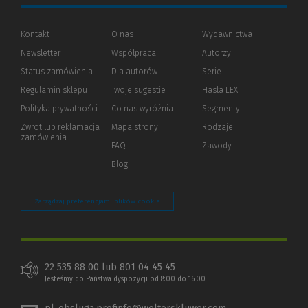
Kontakt
O nas
Wydawnictwa
Newsletter
Współpraca
Autorzy
Status zamówienia
Dla autorów
(Nowe
(Link
Serie
okno)
do
Regulamin sklepu
Twoje sugestie
Hasła LEX
innej
strony)
Polityka prywatności
(Nowe
(Link
Co nas wyróżnia
Segmenty
okno)
do
Zwrot lub reklamacja
Mapa strony
Rodzaje
innej
zamówienia
strony)
FAQ
Zawody
Blog
Zarządzaj preferencjami plików cookie
22 535 88 00 lub 801 04 45 45
Jesteśmy do Państwa dyspozycji od 8:00 do 16:00