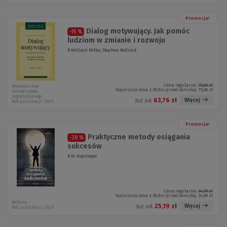
Promocja!
Dialog motywujący. Jak pomóc
-15 %
ludziom w zmianie i rozwoju
R.William Miller, Stephen Rollnick
Cena regularna:
75,00 zł
Wydawnictwo
Najniższa cena z 30 dni przed obniżką:
75,00 zł
Uniwersytetu
Jagiellońskiego
63,76 zł
Więcej
Już od:
Rok publikacji: 2025
Promocja!
Praktyczne metody osiągania
-28 %
sukcesów
R.M. Kopmeyer
Cena regularna:
34,99 zł
Najniższa cena z 30 dni przed obniżką:
34,99 zł
Bellona
25,19 zł
Więcej
Już od:
Rok publikacji: 2025