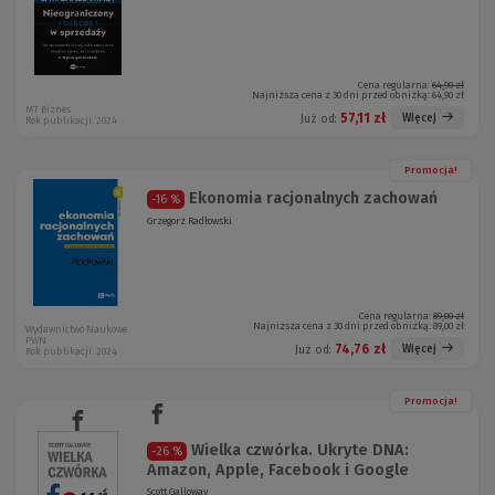
Cena regularna:
64,90 zł
Najniższa cena z 30 dni przed obniżką:
64,90 zł
MT Biznes
57,11 zł
Więcej
Już od:
Rok publikacji: 2024
Promocja!
Ekonomia racjonalnych zachowań
-16 %
Grzegorz Radłowski
Cena regularna:
89,00 zł
Najniższa cena z 30 dni przed obniżką:
89,00 zł
Wydawnictwo Naukowe
PWN
74,76 zł
Więcej
Już od:
Rok publikacji: 2024
Promocja!
Wielka czwórka. Ukryte DNA:
-26 %
Amazon, Apple, Facebook i Google
Scott Galloway