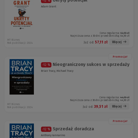
Ukryty potencjał
-12 %
Adam Grant
Cena regularna:
64,90 zł
Najniższa cena z 30 dni przed obniżką:
64,90 zł
MT Biznes
57,11 zł
Więcej
Już od:
Rok publikacji: 2024
Promocja!
Nieograniczony sukces w sprzedaży
-12 %
Brian Tracy, Michael Tracy
Cena regularna:
44,90 zł
Najniższa cena z 30 dni przed obniżką:
44,90 zł
MT Biznes
39,51 zł
Więcej
Już od:
Rok publikacji: 2024
Promocja!
Sprzedaż doradcza
-12 %
Anthony Iannarino