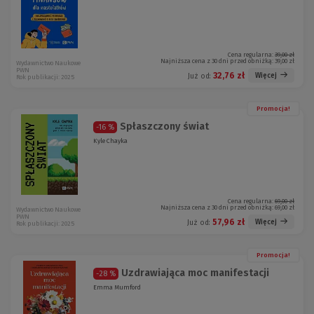
Cena regularna:
39,00 zł
Najniższa cena z 30 dni przed obniżką:
39,00 zł
Wydawnictwo Naukowe
PWN
32,76 zł
Więcej
Już od:
Rok publikacji: 2025
Promocja!
Spłaszczony świat
-16 %
Kyle Chayka
Cena regularna:
69,00 zł
Najniższa cena z 30 dni przed obniżką:
69,00 zł
Wydawnictwo Naukowe
PWN
57,96 zł
Więcej
Już od:
Rok publikacji: 2025
Promocja!
Uzdrawiająca moc manifestacji
-28 %
Emma Mumford