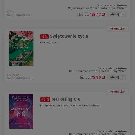
Cena regularna:
179,00 zł
Najniższa cena z 30 dni przed obniżką:
170,06 zł
Rebis
132,47 zł
Więcej
Już od:
Rok publikacji: 2025
Promocja!
Świętowanie życia
-5 %
Ewa Woydyłło
Cena regularna:
79,90 zł
Najniższa cena z 30 dni przed obniżką:
79,90 zł
Literackie
75,90 zł
Więcej
Już od:
Rok publikacji: 2025
Promocja!
Marketing 6.0
-12 %
Philip Kotler, Hermawan Kartajaya, Iwan Setiawan
Cena regularna:
69,90 zł
Najniższa cena z 30 dni przed obniżką:
69,90 zł