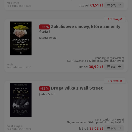
MT Biznes
61,51 zł
Więcej
Już od:
Rok publikacji: 2024
Promocja!
Zakulisowe umowy, które zmieniły
-26 %
świat
Jacques Peretti
Cena regularna:
49,99 zł
Najniższa cena z 30 dni przed obniżką:
49,99 zł
Rebis
36,99 zł
Więcej
Już od:
Rok publikacji: 2024
Promocja!
Droga Wilka z Wall Street
-22 %
Jordan Belfort
Cena regularna:
44,90 zł
Najniższa cena z 30 dni przed obniżką:
44,90 zł
Świat Książki
35,02 zł
Więcej
Już od:
Rok publikacji: 2024