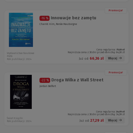
Promocja!
Innowacje bez zamętu
-16 %
ChanW. Kim, Renée Mauborgne
Cena regularna:
79,00 zł
Najniższa cena z 30 dni przed obniżką:
64,00 zł
Wydawnictwo Naukowe
PWN
66,36 zł
Więcej
Już od:
Rok publikacji: 2024
Promocja!
Droga Wilka z Wall Street
-22 %
Jordan Belfort
Cena regularna:
34,99 zł
Najniższa cena z 30 dni przed obniżką:
34,99 zł
Świat Książki
27,29 zł
Więcej
Już od:
Rok publikacji: 2024