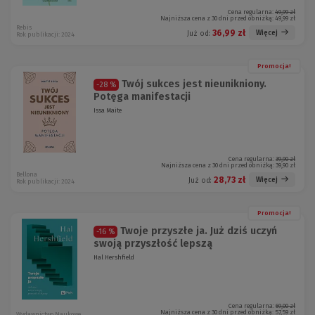
Cena regularna:
49,99 zł
Najniższa cena z 30 dni przed obniżką:
49,99 zł
Rebis
36,99 zł
Więcej
Już od:
Rok publikacji: 2024
Promocja!
Twój sukces jest nieunikniony.
-28 %
Potęga manifestacji
Issa Maite
Cena regularna:
39,90 zł
Najniższa cena z 30 dni przed obniżką:
39,90 zł
Bellona
28,73 zł
Więcej
Już od:
Rok publikacji: 2024
Promocja!
Twoje przyszłe ja. Już dziś uczyń
-16 %
swoją przyszłość lepszą
Hal Hershfield
Cena regularna:
69,00 zł
Najniższa cena z 30 dni przed obniżką:
57,59 zł
Wydawnictwo Naukowe