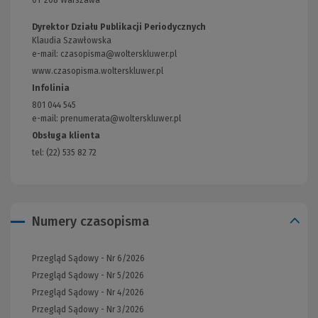
Dyrektor Działu Publikacji Periodycznych
Klaudia Szawłowska
e-mail:
czasopisma@wolterskluwer.pl
www.czasopisma.wolterskluwer.pl
(Link
do
Infolinia
innej
801 044 545
strony)
e-mail: prenumerata@wolterskluwer.pl
Obsługa klienta
tel: (22) 535 82 72
Numery czasopisma
Przegląd Sądowy - Nr 6/2026
Przegląd Sądowy - Nr 5/2026
Przegląd Sądowy - Nr 4/2026
Przegląd Sądowy - Nr 3/2026