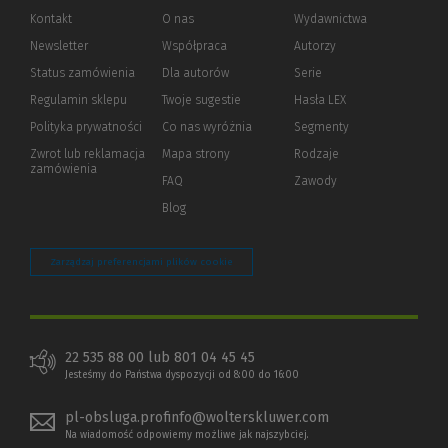
Kontakt
O nas
Wydawnictwa
Newsletter
Współpraca
Autorzy
Status zamówienia
Dla autorów
(Nowe
(Link
Serie
okno)
do
Regulamin sklepu
Twoje sugestie
Hasła LEX
innej
strony)
Polityka prywatności
(Nowe
(Link
Co nas wyróżnia
Segmenty
okno)
do
Zwrot lub reklamacja
Mapa strony
Rodzaje
innej
zamówienia
strony)
FAQ
Zawody
Blog
Zarządzaj preferencjami plików cookie
22 535 88 00 lub 801 04 45 45
Jesteśmy do Państwa dyspozycji od 8:00 do 16:00
pl-obsluga.profinfo@wolterskluwer.com
Na wiadomość odpowiemy możliwe jak najszybciej.