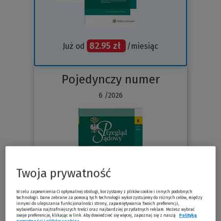
82.95 zł
Już od
/miesiąc
Pojedynczy numer
6 /2026
Twoja prywatność
W celu zapewnienia Ci optymalnej obsługi, korzystamy z plików cookie i innych podobnych
technologii. Dane zebrane za pomocą tych technologii wykorzystujemy do różnych celów, między
innymi do ulepszania funkcjonalności strony, zapamiętywania Twoich preferencji,
wyświetlania najtrafniejszych treści oraz najbardziej przydatnych reklam. Możesz wybrać
Sprawdź
swoje preferencje, klikając w link. Aby dowiedzieć się więcej, zapoznaj się z naszą
Polityką