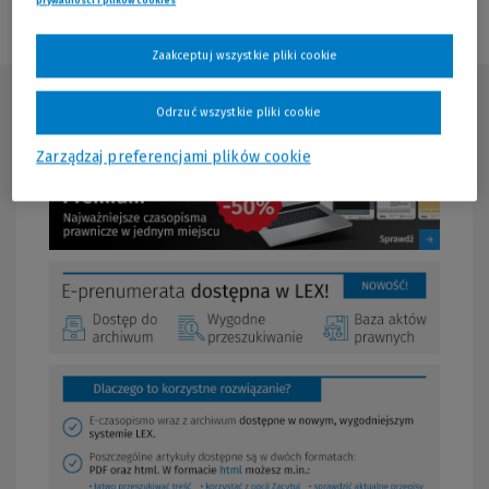
prywatności i plików cookies
(Nowe okno)
(Link do innej strony)
Zaakceptuj wszystkie pliki cookie
Opis produktu
Odrzuć wszystkie pliki cookie
Zarządzaj preferencjami plików cookie
(Nowe
(Link
okno)
do
innej
strony)