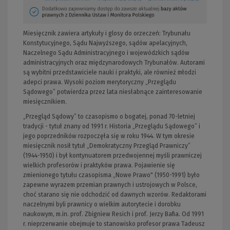
Miesięcznik zawiera artykuły i glosy do orzeczeń: Trybunału
Konstytucyjnego, Sądu Najwyższego, sądów apelacyjnych,
Naczelnego Sądu Administracyjnego i wojewódzkich sądów
administracyjnych oraz międzynarodowych Trybunałów. Autorami
są wybitni przedstawiciele nauki i praktyki, ale również młodzi
adepci prawa. Wysoki poziom merytoryczny „Przeglądu
Sądowego” potwierdza przez lata niesłabnące zainteresowanie
miesięcznikiem.
„Przegląd Sądowy” to czasopismo o bogatej, ponad 70-letniej
tradycji - tytuł znany od 1991 r. Historia „Przeglądu Sądowego” i
jego poprzedników rozpoczęła się w roku 1944. W tym okresie
miesięcznik nosił tytuł „Demokratyczny Przegląd Prawniczy”
(1944-1950) i był kontynuatorem przedwojennej myśli prawniczej
wielkich profesorów i praktyków prawa. Pojawienie się
zmienionego tytułu czasopisma „Nowe Prawo" (1950-1991) było
zapewne wyrazem przemian prawnych i ustrojowych w Polsce,
choć starano się nie odchodzić od dawnych wzorów. Redaktorami
naczelnymi byli prawnicy o wielkim autorytecie i dorobku
naukowym, m.in. prof. Zbigniew Resich i prof. Jerzy Bafia. Od 1991
r. nieprzerwanie obejmuje to stanowisko profesor prawa Tadeusz