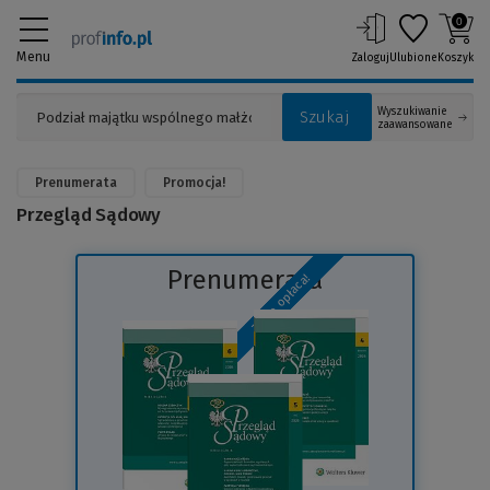
0
Menu
Zaloguj
Ulubione
Koszyk
Wyszukiwanie
Szukaj
zaawansowane
Prenumerata
Promocja!
Przegląd Sądowy
Prenumerata
To się opłaca!