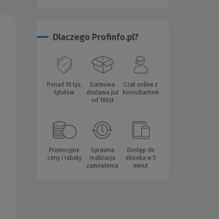
Dlaczego Profinfo.pl?
Ponad 10 tys.
Darmowa
Czat online z
tytułów
dostawa już
konsultantem
od 180zł
Promocyjne
Sprawna
Dostęp do
ceny i rabaty
realizacja
ebooka w 5
zamówienia
minut