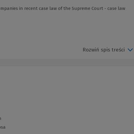
ompanies in recent case law of the Supreme Court - case law
Rozwiń spis treści
m
osa
(Link