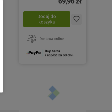
69,96
zł
Dodaj do
koszyka
Dostawa online
(Nowe
okno)