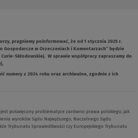
orzy, pragniemy poinformować, że od 1 stycznia 2025 r.
o Gospodarcze w Orzeczeniach i Komentarzach” będzie
i Curie-Skłodowskiej. W sprawie współpracy zapraszamy do
l
.
ić numery z 2024 roku oraz archiwalne, zgodnie z ich
k jest poświęcony problematyce zarówno prawa polskiego, jak
wienia wyroków Sądu Najwyższego, Naczelnego Sądu
kże Trybunału Sprawiedliwości czy Europejskiego Trybunału