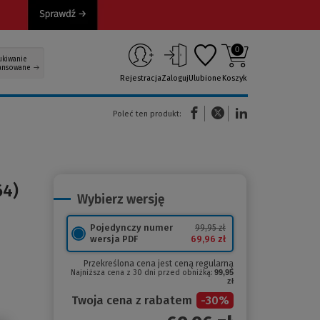
0
ukiwanie
ansowane
Rejestracja
Zaloguj
Ulubione
Koszyk
(Nowe okno)
(Link do innej strony)
(Link do innej strony)
Poleć ten produkt:
64)
Wybierz wersję
Pojedynczy numer
99,95 zł
69,96 zł
wersja PDF
Przekreślona cena jest ceną regularną
Najniższa cena z 30 dni przed obniżką:
99,95
zł
Twoja cena z rabatem
-
30
%