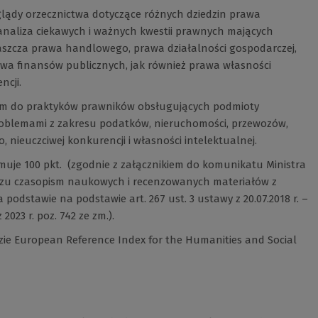
glądy orzecznictwa dotyczące różnych dziedzin prawa
 analiza ciekawych i ważnych kwestii prawnych mających
aszcza prawa handlowego, prawa działalności gospodarczej,
a finansów publicznych, jak również prawa własności
ncji.
im do praktyków prawników obsługujących podmioty
roblemami z zakresu podatków, nieruchomości, przewozów,
 nieuczciwej konkurencji i własności intelektualnej.
muje 100 pkt. (zgodnie z załącznikiem do komunikatu Ministra
wykazu czasopism naukowych i recenzowanych materiałów z
odstawie na podstawie art. 267 ust. 3 ustawy z 20.07.2018 r. –
2023 r. poz. 742 ze zm.).
zie European Reference Index for the Humanities and Social