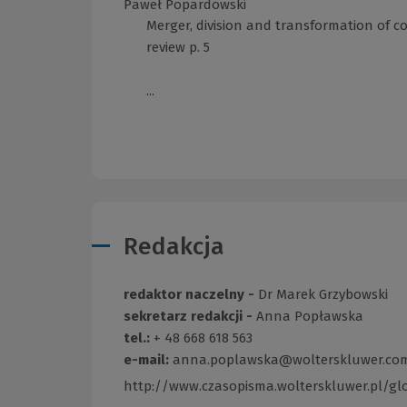
Paweł Popardowski
Merger, division and transformation of c
review p. 5
...
Redakcja
redaktor naczelny -
Dr Marek Grzybowski
sekretarz redakcji -
Anna Popławska
tel.:
+ 48 668 618 563
e-mail:
anna.poplawska@wolterskluwer.co
http://www.czasopisma.wolterskluwer.pl/gl