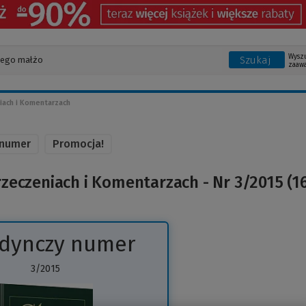
Wysz
Szukaj
zaaw
ach i Komentarzach
 numer
Promocja!
zeczeniach i Komentarzach - Nr 3/2015 (1
edynczy numer
3/2015
(Link
do