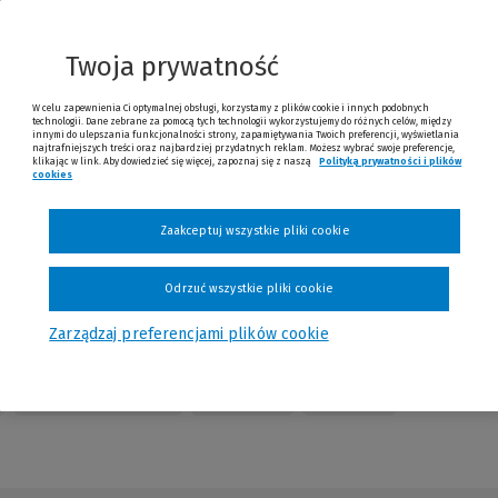
innej
strony)
Twoja prywatność
W celu zapewnienia Ci optymalnej obsługi, korzystamy z plików cookie i innych podobnych
technologii. Dane zebrane za pomocą tych technologii wykorzystujemy do różnych celów, między
innymi do ulepszania funkcjonalności strony, zapamiętywania Twoich preferencji, wyświetlania
najtrafniejszych treści oraz najbardziej przydatnych reklam. Możesz wybrać swoje preferencje,
klikając w link. Aby dowiedzieć się więcej, zapoznaj się z naszą
Polityką prywatności i plików
cookies
(Nowe okno)
(Link do innej strony)
Zaakceptuj wszystkie pliki cookie
Odrzuć wszystkie pliki cookie
Zarządzaj preferencjami plików cookie
Table of Contents
Redakcja
Kontakt