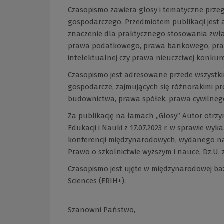
Czasopismo zawiera glosy i tematyczne prze
gospodarczego. Przedmiotem publikacji jest
znaczenie dla praktycznego stosowania zwł
prawa podatkowego, prawa bankowego, praw
intelektualnej czy prawa nieuczciwej konkure
Czasopismo jest adresowane przede wszystk
gospodarcze, zajmujących się różnorakimi p
budownictwa, prawa spółek, prawa cywilnego,
Za publikację na łamach „Glosy” Autor otrzy
Edukacji i Nauki z 17.07.2023 r. w sprawie 
konferencji międzynarodowych, wydanego na p
Prawo o szkolnictwie wyższym i nauce, Dz.U. z 
Czasopismo jest ujęte w międzynarodowej ba
Sciences (ERIH+).
Szanowni Państwo,