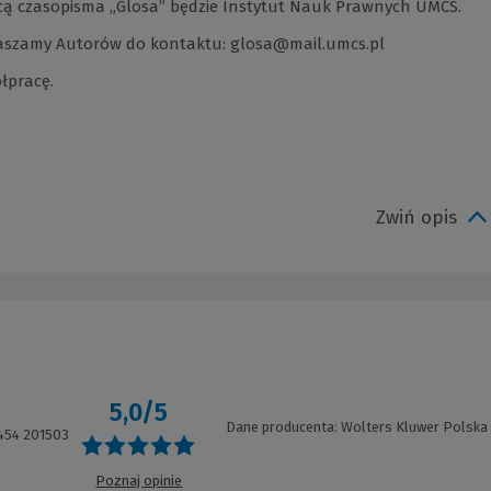
wcą czasopisma „Glosa” będzie Instytut Nauk Prawnych UMCS.
praszamy Autorów do kontaktu:
glosa@mail.umcs.pl
łpracę.
Zwiń opis
5,0/5
Dane producenta: Wolters Kluwer Polska
454 201503
Poznaj opinie