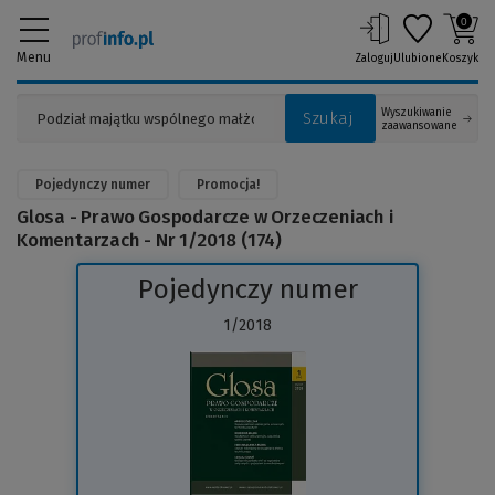
0
Menu
Zaloguj
Ulubione
Koszyk
Wyszukiwanie
Szukaj
zaawansowane
Pojedynczy numer
Promocja!
Glosa - Prawo Gospodarcze w Orzeczeniach i
Komentarzach - Nr 1/2018 (174)
Pojedynczy numer
1/2018
(Link
do
innej
strony)