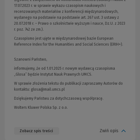
17.07.2023 r. w sprawie wykazu czasopism naukowych i
recenzowanych materiałów z konferencji międzynarodowych,
wydanego na podstawie na podstawie art. 267 ust. 3 ustawy z
20.07.2018 r. – Prawo o szkolnictwie wyższym i nauce, Dz.U. z 2023
r. poz. 742 ze zm.).
Czasopismo jest ujęte w międzynarodowej bazie European
Reference Index for the Humanities and Social Sciences (ERIH+).
Szanowni Państwo,
informujemy, że od 1.01.2025 r. nowym wydawcą czasopisma
„Glosa” będzie Instytut Nauk Prawnych UMCS.
W sprawie złożenia tekstu do publikacji zapraszamy Autorów do
kontaktu:
glosa@mail.umcs.pl
Dziękujemy Państwu za dotychczasową współpracę.
Wolters Kluwer Polska Sp. z o.o.
Zwiń opis
Zobacz spis treści