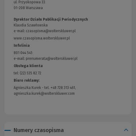
ul. Przyokopowa 33
01-208 Warszawa
Dyrektor Działu Publikacji Periodycznych
Klaudia Szawłowska
e-mail:
czasopisma@wolterskluwer.pl
www.czasopisma.wolterskluwer.pl
(Link
do
Infolinia
innej
801 044 545
strony)
e-mail: prenumerata@wolterskluwer.pl
Obsługa klienta
tel: (22) 535 82 72
Biuro reklamy:
Agnieszka Kurek - tel. +48 728 313 461,
agnieszka.kurek@wolterskluwer.com
Numery czasopisma