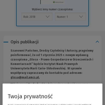
Wybierz inny numer czasopisma:
Opis publikacji
Szanowni Państwo, Drodzy Czytelnicy i Autorzy, pragniemy
poinformować, że od 1 stycznia 2025 r. nowym wydawcą
czasopisma „Glosa - Prawo Gospodarcze w Orzeczeniach i
Komentarzach” będzie Instytut Nauk Prawnych
Uniwersytetu Marii Curie-Skłodowskiej. W sprawie
współpracy zapraszamy do kontaktu pod adresem:
glosa@mail.umcs.pl
.
W księgarni Profinfo.pl będzie można zakupić numery z
2024 roku oraz archiwalne, zgodnie z ich dostępnością w
sprzedaży.
Twoja prywatność