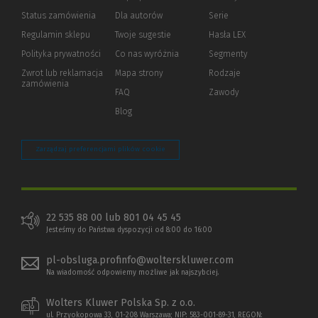
Status zamówienia
Dla autorów
(Nowe
(Link
Serie
okno)
do
Regulamin sklepu
Twoje sugestie
Hasła LEX
innej
strony)
Polityka prywatności
(Nowe
(Link
Co nas wyróżnia
Segmenty
okno)
do
Zwrot lub reklamacja
Mapa strony
Rodzaje
innej
zamówienia
strony)
FAQ
Zawody
Blog
Zarządzaj preferencjami plików cookie
22 535 88 00 lub 801 04 45 45
Jesteśmy do Państwa dyspozycji od 8:00 do 16:00
pl-obsluga.profinfo@wolterskluwer.com
Na wiadomość odpowiemy możliwe jak najszybciej.
Wolters Kluwer Polska Sp. z o.o.
ul. Przyokopowa 33, 01-208 Warszawa; NIP: 583-001-89-31, REGON: