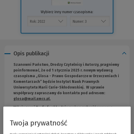
Wybierz inny numer czasopisma:
Opis publikacji
Szanowni Państwo, Drodzy Czytelnicy i Autorzy, pragniemy
poinformować, że od 1 stycznia 2025 r. nowym wydawcą
czasopisma „Glosa - Prawo Gospodarcze w Orzeczeniach i
Komentarzach” będzie Instytut Nauk Prawnych
Uniwersytetu Marii Curie-Skłodowskiej. W sprawie
współpracy zapraszamy do kontaktu pod adresem:
glosa@mail.umcs.pl
.
W księgarni Profinfo.pl będzie można zakupić numery z
2024 roku oraz archiwalne, zgodnie z ich dostępnością w
sprzedaży.
Twoja prywatność