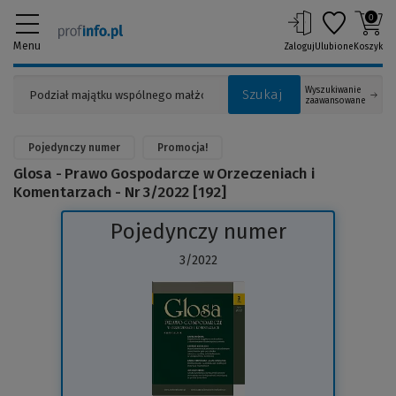
0
Menu
Zaloguj
Ulubione
Koszyk
Wyszukiwanie
Szukaj
zaawansowane
Pojedynczy numer
Promocja!
Glosa - Prawo Gospodarcze w Orzeczeniach i
Komentarzach - Nr 3/2022 [192]
Pojedynczy numer
3/2022
(Link
do
innej
strony)