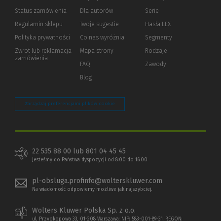
Status zamówienia
Dla autorów
(Nowe
(Link
Serie
okno)
do
Regulamin sklepu
Twoje sugestie
Hasła LEX
innej
strony)
Polityka prywatności
(Nowe
(Link
Co nas wyróżnia
Segmenty
okno)
do
Zwrot lub reklamacja
Mapa strony
Rodzaje
innej
zamówienia
strony)
FAQ
Zawody
Blog
Zarządzaj preferencjami plików cookie
22 535 88 00 lub 801 04 45 45
Jesteśmy do Państwa dyspozycji od 8:00 do 16:00
pl-obsluga.profinfo@wolterskluwer.com
Na wiadomość odpowiemy możliwe jak najszybciej.
Wolters Kluwer Polska Sp. z o.o.
ul. Przyokopowa 33, 01-208 Warszawa; NIP: 583-001-89-31, REGON: