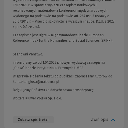
17.07.2023 r. w sprawie wykazu czasopism naukowych i
recenzowanych materiałów z konferencji międzynarodowych,
wydanego na podstawie na podstawie art. 267 ust. 3 ustawy z
20.07.2018 r. – Prawo o szkolnictwie wyższym i nauce, Dz.U. z 2023
r. poz. 742 ze zm.).
Czasopismo jest ujęte w międzynarodowej bazie European
Reference Index for the Humanities and Social Sciences (ERIH+).
Szanowni Państwo,
informujemy, że od 1.01.2025 r. nowym wydawcą czasopisma
„Glosa” będzie Instytut Nauk Prawnych UMCS.
W sprawie złożenia tekstu do publikacji zapraszamy Autorów do
kontaktu:
glosa@mail.umcs.pl
Dziękujemy Państwu za dotychczasową współpracę.
Wolters Kluwer Polska Sp. z o.o.
Zwiń opis
Zobacz spis treści