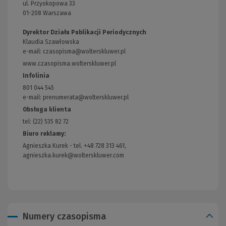
ul. Przyokopowa 33
01-208 Warszawa
Dyrektor Działu Publikacji Periodycznych
Klaudia Szawłowska
e-mail:
czasopisma@wolterskluwer.pl
www.czasopisma.wolterskluwer.pl
(Link
do
Infolinia
innej
801 044 545
strony)
e-mail: prenumerata@wolterskluwer.pl
Obsługa klienta
tel: (22) 535 82 72
Biuro reklamy:
Agnieszka Kurek - tel. +48 728 313 461,
agnieszka.kurek@wolterskluwer.com
Numery czasopisma