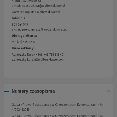
Klaudia Szawłowska
e-mail:
czasopisma@wolterskluwer.pl
www.czasopisma.wolterskluwer.pl
(Link
do
Infolinia
innej
801 044 545
strony)
e-mail: prenumerata@wolterskluwer.pl
Obsługa klienta
tel: (22) 535 82 72
Biuro reklamy:
Agnieszka Kurek - tel. +48 728 313 461,
agnieszka.kurek@wolterskluwer.com
Numery czasopisma
Glosa - Prawo Gospodarcze w Orzeczeniach i Komentarzach - Nr
4/2024 [201]
Glosa - Prawo Gospodarcze w Orzeczeniach i Komentarzach - Nr