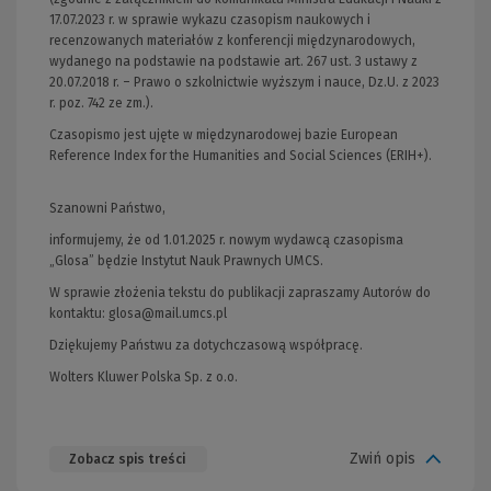
17.07.2023 r. w sprawie wykazu czasopism naukowych i
recenzowanych materiałów z konferencji międzynarodowych,
wydanego na podstawie na podstawie art. 267 ust. 3 ustawy z
20.07.2018 r. – Prawo o szkolnictwie wyższym i nauce, Dz.U. z 2023
r. poz. 742 ze zm.).
Czasopismo jest ujęte w międzynarodowej bazie European
Reference Index for the Humanities and Social Sciences (ERIH+).
Szanowni Państwo,
informujemy, że od 1.01.2025 r. nowym wydawcą czasopisma
„Glosa” będzie Instytut Nauk Prawnych UMCS.
W sprawie złożenia tekstu do publikacji zapraszamy Autorów do
kontaktu:
glosa@mail.umcs.pl
Dziękujemy Państwu za dotychczasową współpracę.
Wolters Kluwer Polska Sp. z o.o.
Zwiń opis
Zobacz spis treści