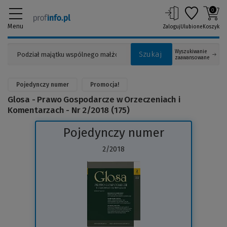
0
Menu
Zaloguj
Ulubione
Koszyk
Wyszukiwanie
Szukaj
zaawansowane
Pojedynczy numer
Promocja!
Glosa - Prawo Gospodarcze w Orzeczeniach i
Komentarzach - Nr 2/2018 (175)
Pojedynczy numer
2/2018
(Link
do
innej
strony)