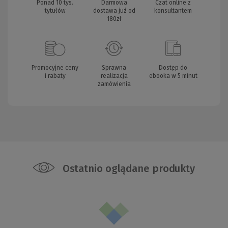
Ponad 10 tys.
Darmowa
Czat online z
tytułów
dostawa już od
konsultantem
180zł
Promocyjne ceny
Sprawna
Dostęp do
i rabaty
realizacja
ebooka w 5 minut
zamówienia
Ostatnio oglądane produkty