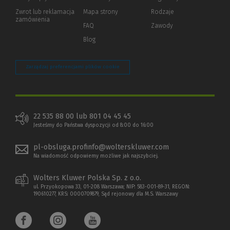
okno)
do
Zwrot lub reklamacja
Mapa strony
Rodzaje
innej
zamówienia
strony)
FAQ
Zawody
Blog
Zarządzaj preferencjami plików cookie
22 535 88 00 lub 801 04 45 45
Jesteśmy do Państwa dyspozycji od 8:00 do 16:00
pl-obsluga.profinfo@wolterskluwer.com
Na wiadomość odpowiemy możliwe jak najszybciej.
Wolters Kluwer Polska Sp. z o.o.
ul. Przyokopowa 33, 01-208 Warszawa; NIP: 583-001-89-31, REGON:
190610277, KRS: 0000709879, Sąd rejonowy dla M.S. Warszawy