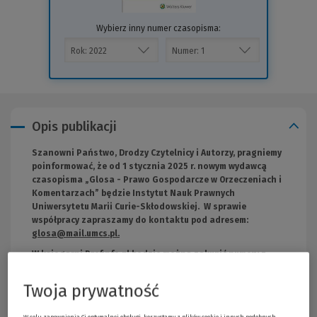
Wybierz inny numer czasopisma:
Opis publikacji
Szanowni Państwo, Drodzy Czytelnicy i Autorzy, pragniemy
poinformować, że od 1 stycznia 2025 r. nowym wydawcą
czasopisma „Glosa - Prawo Gospodarcze w Orzeczeniach i
Komentarzach” będzie Instytut Nauk Prawnych
Uniwersytetu Marii Curie-Skłodowskiej. W sprawie
współpracy zapraszamy do kontaktu pod adresem:
glosa@mail.umcs.pl
.
W księgarni Profinfo.pl będzie można zakupić numery z
2024 roku oraz archiwalne, zgodnie z ich dostępnością w
sprzedaży.
Twoja prywatność