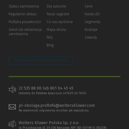
Status zamówienia
Dla autorów
(Nowe
(Link
Serie
okno)
do
Regulamin sklepu
Twoje sugestie
Hasła LEX
innej
strony)
Polityka prywatności
(Nowe
(Link
Co nas wyróżnia
Segmenty
okno)
do
Zwrot lub reklamacja
Mapa strony
Rodzaje
innej
zamówienia
strony)
FAQ
Zawody
Blog
Zarządzaj preferencjami plików cookie
22 535 88 00 lub 801 04 45 45
Jesteśmy do Państwa dyspozycji od 8:00 do 16:00
pl-obsluga.profinfo@wolterskluwer.com
Na wiadomość odpowiemy możliwe jak najszybciej.
Wolters Kluwer Polska Sp. z o.o.
ul. Przyokopowa 33, 01-208 Warszawa; NIP: 583-001-89-31, REGON: