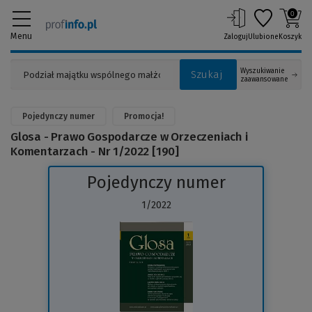
0
Menu
Zaloguj
Ulubione
Koszyk
Wyszukiwanie
Szukaj
zaawansowane
Pojedynczy numer
Promocja!
Glosa - Prawo Gospodarcze w Orzeczeniach i
Komentarzach - Nr 1/2022 [190]
Pojedynczy numer
1/2022
(Link
do
innej
strony)