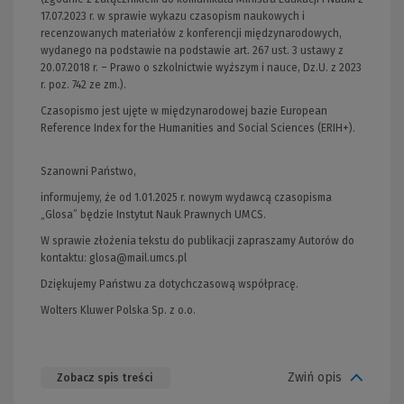
17.07.2023 r. w sprawie wykazu czasopism naukowych i
recenzowanych materiałów z konferencji międzynarodowych,
wydanego na podstawie na podstawie art. 267 ust. 3 ustawy z
20.07.2018 r. – Prawo o szkolnictwie wyższym i nauce, Dz.U. z 2023
r. poz. 742 ze zm.).
Czasopismo jest ujęte w międzynarodowej bazie European
Reference Index for the Humanities and Social Sciences (ERIH+).
Szanowni Państwo,
informujemy, że od 1.01.2025 r. nowym wydawcą czasopisma
„Glosa” będzie Instytut Nauk Prawnych UMCS.
W sprawie złożenia tekstu do publikacji zapraszamy Autorów do
kontaktu:
glosa@mail.umcs.pl
Dziękujemy Państwu za dotychczasową współpracę.
Wolters Kluwer Polska Sp. z o.o.
Zwiń opis
Zobacz spis treści