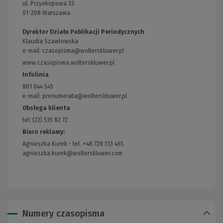
ul. Przyokopowa 33
01-208 Warszawa
Dyrektor Działu Publikacji Periodycznych
Klaudia Szawłowska
e-mail:
czasopisma@wolterskluwer.pl
www.czasopisma.wolterskluwer.pl
(Link
do
Infolinia
innej
801 044 545
strony)
e-mail: prenumerata@wolterskluwer.pl
Obsługa klienta
tel: (22) 535 82 72
Biuro reklamy:
Agnieszka Kurek - tel. +48 728 313 461,
agnieszka.kurek@wolterskluwer.com
Numery czasopisma