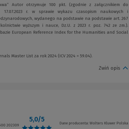
wa” Autor otrzymuje 100 pkt. (zgodnie z załącznikiem do
z 17.07.2023 r. w sprawie wykazu czasopism naukowych i
ędzynarodowych, wydanego na podstawie na podstawie art. 267
kolnictwie wyższym i nauce, Dz.U. z 2023 r. poz. 742 ze zm.).
bazie European Reference Index for the Humanities and Social
als Master List za rok 2024 (ICV 2024 = 59.04).
Zwiń opis
5,0/5
3
Dane producenta: Wolters Kluwer Polska
500 202309