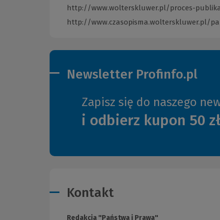
strony)
http://www.wolterskluwer.pl/proces-publika
http://www.czasopisma.wolterskluwer.pl/p
Newsletter Profinfo.pl
Zapisz się do naszego new
i odbierz kupon 50 z
Kontakt
Redakcja "Państwa i Prawa"