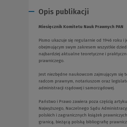
Opis publikacji
Miesięcznik Komitetu Nauk Prawnych PAN
Pismo ukazuje się regularnie od 1946 roku i
obejmującym swym zakresem wszystkie dziedz
najbardziej aktualne teoretyczne i praktyc
prawniczego.
Jest niezbędne naukowcom zajmującym się t
radcom prawnym, notariuszom oraz legisl
administracji rządowej i samorządowej.
Państwo i Prawo zawiera poza częścią artyk
Najwyższego, Naczelnego Sądu Administracyjn
polskich i zagranicznych książek prawniczy
granicą, bieżącą polską bibliografię prawnicz