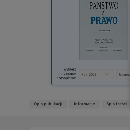
i
s
Wybierz
inny numer
czasopisma:
Opis publikacji
Informacje
Spis treści