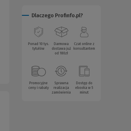
Dlaczego Profinfo.pl?
Ponad 10 tys.
Darmowa
Czat online z
tytułów
dostawa już
konsultantem
od 180zł
Promocyjne
Sprawna
Dostęp do
ceny i rabaty
realizacja
ebooka w 5
zamówienia
minut