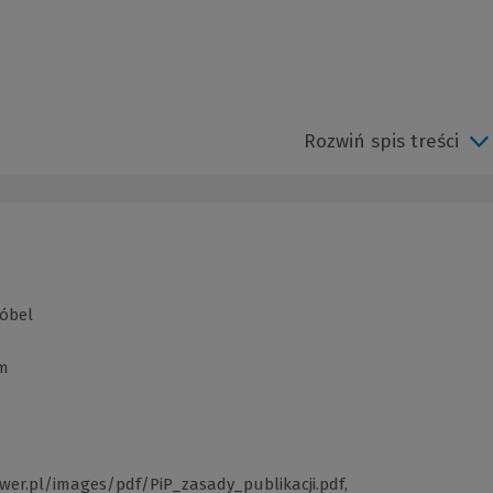
Rozwiń spis treści
róbel
om
wer.pl/images/pdf/PiP_zasady_publikacji.pdf
(Link
,