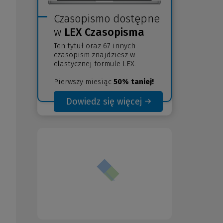
Czasopismo dostępne
w
LEX Czasopisma
Ten tytuł oraz 67 innych
czasopism znajdziesz w
elastycznej formule LEX.
Pierwszy miesiąc
50% taniej!
Dowiedz się więcej
(Nowe
(Link
okno)
do
innej
strony)