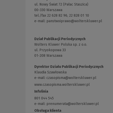
ul. Nowy Świat 72 (Pałac Staszica)
00-330 Warszawa
tel./fax 22 628 82 96, 22 828 01 10
e-mail:
panstwoiprawo@wolterskluwer.pl
Dział Publikacji Periodycznych
Wolters Kluwer Polska sp. z o.o.
ul. Przyokopowa 33
01-208 Warszawa
Dyrektor Działu Publikacji Periodycznych
Klaudia Szawłowska
e-mail:
czasopisma@wolterskluwer.pl
www.czasopisma.wolterskluwer.pl
(Link
do
Infolinia
innej
801 044 545
strony)
e-mail: prenumerata@wolterskluwer.pl
Obsługa klienta