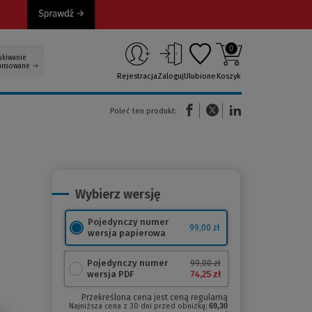
0
ukiwanie
ansowane
Rejestracja
Zaloguj
Ulubione
Koszyk
(Nowe okno)
(Link do innej strony)
(Link do innej strony)
Poleć ten produkt:
Wybierz wersję
Pojedynczy numer
99,00 zł
wersja papierowa
Pojedynczy numer
99,00 zł
74,25 zł
wersja PDF
Przekreślona cena jest ceną regularną
Najniższa cena z 30 dni przed obniżką:
69,30