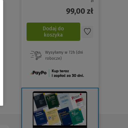
zł
99,00
zł
Dodaj do
koszyka
Wysyłamy w 72h (dni
robocze)
(Nowe
okno)