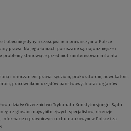
 jest obecnie jedynym czasopismem prawniczym w Polsce
iny prawa. Na jego łamach poruszane są najważniejsze i
zne problemy stanowiące przedmiot zainteresowania świata
eorią i nauczaniem prawa, sędziom, prokuratorom, adwokatom,
atorom, pracownikom urzędów państwowych oraz organów
ułową działy: Orzecznictwo Trybunału Konstytucyjnego, Sądu
ego z glosami najwybitniejszych specjalistów; recenzje
ch, informacje o prawniczym ruchu naukowym w Polsce i za
ą.