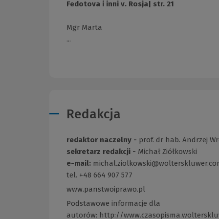
Fedotova i inni v. Rosja| str. 21
Mgr Marta
...
Redakcja
redaktor naczelny -
prof. dr hab. Andrzej W
sekretarz redakcji -
Michał Ziółkowski
e-mail:
michal.ziolkowski@wolterskluwer.c
tel. +48 664 907 577
www.panstwoiprawo.pl
(Link
do
Podstawowe informacje dla
innej
autorów:
http://www.czasopisma.woltersklu