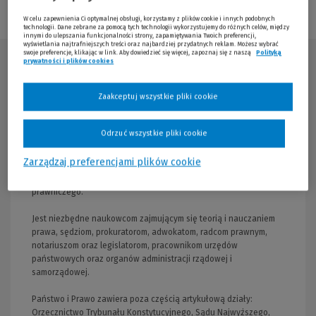
W celu zapewnienia Ci optymalnej obsługi, korzystamy z plików cookie i innych podobnych
technologii. Dane zebrane za pomocą tych technologii wykorzystujemy do różnych celów, między
innymi do ulepszania funkcjonalności strony, zapamiętywania Twoich preferencji,
wyświetlania najtrafniejszych treści oraz najbardziej przydatnych reklam. Możesz wybrać
swoje preferencje, klikając w link. Aby dowiedzieć się więcej, zapoznaj się z naszą
Polityką
prywatności i plików cookies
(Nowe okno)
(Link do innej strony)
Opis publikacji
Zaakceptuj wszystkie pliki cookie
Miesięcznik Komitetu Nauk Prawnych PAN
Pismo ukazuje się regularnie od 1946 roku i jest obecnie jedynym
Odrzuć wszystkie pliki cookie
czasopismem prawniczym w Polsce obejmującym swym zakresem
wszystkie dziedziny prawa. Na jego łamach poruszane są
Zarządzaj preferencjami plików cookie
najważniejsze i najbardziej aktualne teoretyczne i praktyczne
problemy stanowiące przedmiot zainteresowania świata
prawniczego.
Jest niezbędne naukowcom zajmującym się teorią i nauczaniem
prawa, sędziom, prokuratorom, adwokatom, radcom prawnym,
notariuszom oraz legislatorom, pracownikom urzędów
państwowych oraz organów administracji rządowej i
samorządowej.
Państwo i Prawo zawiera poza częścią artykułową działy:
Orzecznictwo Trybunału Konstytucyjnego, Sądu Najwyższego,