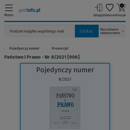
0
Menu
Zaloguj
Ulubione
Koszyk
Wyszukiwanie
Szukaj
zaawansowane
Pojedynczy numer
Promocja!
Państwo i Prawo - Nr 8/2021 [906]
Pojedynczy numer
8/2021
(Link
do
innej
strony)