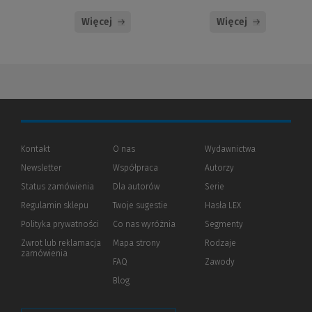
Więcej
Więcej
Kontakt
O nas
Wydawnictwa
Newsletter
Współpraca
Autorzy
Status zamówienia
Dla autorów
(Nowe
(Link
Serie
okno)
do
Regulamin sklepu
Twoje sugestie
Hasła LEX
innej
strony)
Polityka prywatności
(Nowe
(Link
Co nas wyróżnia
Segmenty
okno)
do
Zwrot lub reklamacja
Mapa strony
Rodzaje
innej
zamówienia
strony)
FAQ
Zawody
Blog