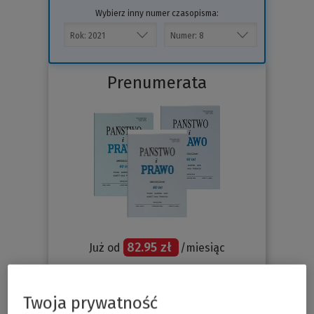
Wybierz inny numer czasopisma:
Prenumerata
82.95 zł
Już od
/miesiąc
Sprawdź
Twoja prywatność