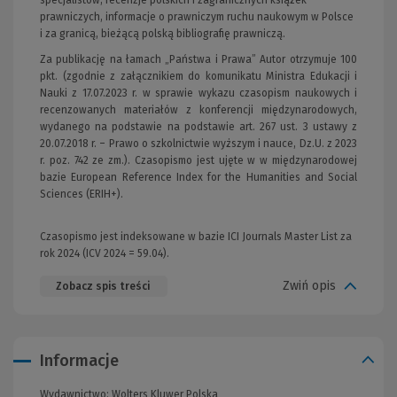
prawniczych, informacje o prawniczym ruchu naukowym w Polsce
i za granicą, bieżącą polską bibliografię prawniczą.
Za publikację na łamach „Państwa i Prawa” Autor otrzymuje 100
pkt. (zgodnie z załącznikiem do komunikatu Ministra Edukacji i
Nauki z 17.07.2023 r. w sprawie wykazu czasopism naukowych i
recenzowanych materiałów z konferencji międzynarodowych,
wydanego na podstawie na podstawie art. 267 ust. 3 ustawy z
20.07.2018 r. – Prawo o szkolnictwie wyższym i nauce, Dz.U. z 2023
r. poz. 742 ze zm.). Czasopismo jest ujęte w w międzynarodowej
bazie European Reference Index for the Humanities and Social
Sciences (ERIH+).
Czasopismo jest indeksowane w bazie ICI Journals Master List za
rok 2024 (ICV 2024 = 59.04).
Zwiń opis
Zobacz spis treści
Informacje
Wydawnictwo:
Wolters Kluwer Polska