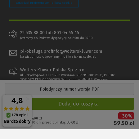
Zarządzaj preferencjami plików cookie
22 535 88 00 lub 801 04 45 45
Jesteśmy do Państwa dyspozycji od 8:00 do 16:00
pl-obsluga.profinfo@wolterskluwer.com
Na wiadomość odpowiemy możliwe jak najszybciej.
Wolters Kluwer Polska Sp. z o.o.
ul. Przyokopowa 33, 01-208 Warszawa; NIP: 583-001-89-31, REGON:
190610277, KRS: 0000709879, Sąd rejonowy dla M.S. Warszawy
Pojedynczy numer wersja PDF
Dodaj do koszyka
-
30
%
Cena regularna:
85,00
zł
59,50
zł
Najniższa cena z 30 dni przed obniżką:
85,00 zł
Copyright 1997 - 2026 Wolters Kluwer Polska Sp. z o.o.