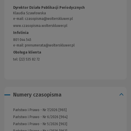
Dyrektor Działu Publikacji Periodycznych
Klaudia Szawłowska
e-mail:
czasopisma@wolterskluwer.pl
www.czasopisma.wolterskluwer.pl
(Link
do
Infolinia
innej
801 044 545
strony)
e-mail: prenumerata@wolterskluwer.pl
Obsługa klienta
tel: (22) 535 82 72
Numery czasopisma
Państwo i Prawo - Nr 7/2026 [965]
Państwo i Prawo - Nr 6/2026 [964]
Państwo i Prawo - Nr 5/2026 [963]
Państwo i Prawo - Nr 4/2026 [962]