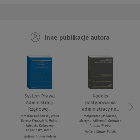
Inne publikacje autora
System Prawa
Kodeks
Administracji
postępowania
Rządowej...
administracyjne...
Jarosław Dobkowski, Jakub
Małgorzata Jaśkowska,
Dorosz-Kruczyński, Hubert
Martyna Wilbrandt-Gotowicz,
Izdebski, Katarzyna
Andrzej Wróbel
Kokocińska, Irena...
Wolters Kluwer Polska
Wolters Kluwer Polska