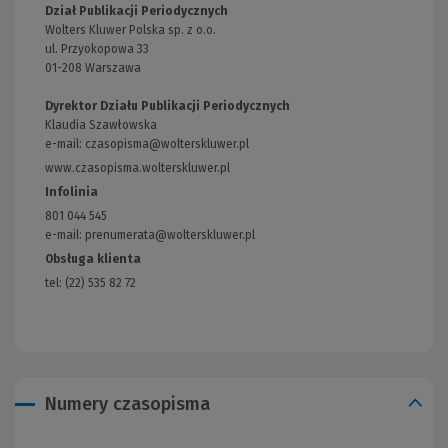
Dział Publikacji Periodycznych
Wolters Kluwer Polska sp. z o.o.
ul. Przyokopowa 33
01-208 Warszawa
Dyrektor Działu Publikacji Periodycznych
Klaudia Szawłowska
e-mail:
czasopisma@wolterskluwer.pl
www.czasopisma.wolterskluwer.pl
(Link
do
Infolinia
innej
801 044 545
strony)
e-mail: prenumerata@wolterskluwer.pl
Obsługa klienta
tel: (22) 535 82 72
Numery czasopisma