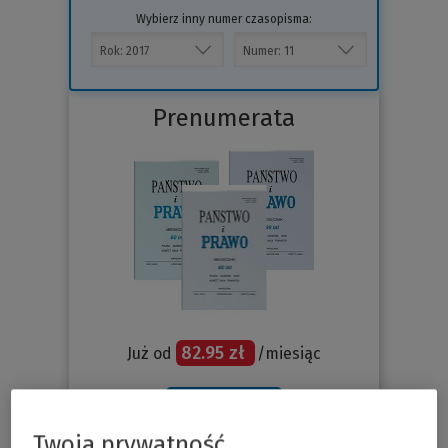
Wybierz inny numer czasopisma:
Prenumerata
82.95 zł
Już od
/miesiąc
Sprawdź
Twoja prywatność