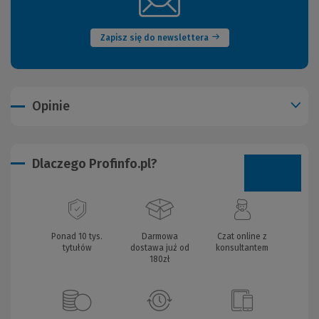
(Nowe
okno)
Zapisz się do newslettera
Opinie
Dlaczego Profinfo.pl?
Ponad 10 tys.
Darmowa
Czat online z
tytułów
dostawa już od
konsultantem
180zł