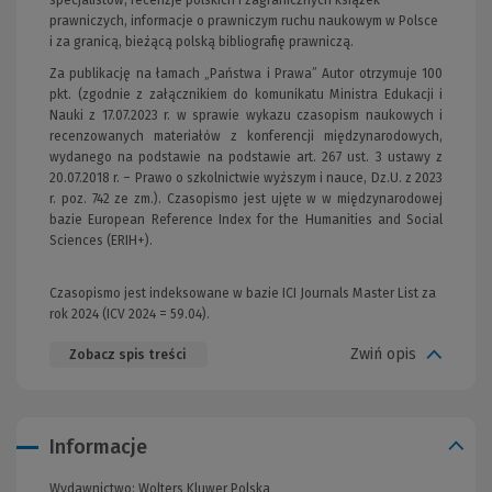
prawniczych, informacje o prawniczym ruchu naukowym w Polsce
i za granicą, bieżącą polską bibliografię prawniczą.
Za publikację na łamach „Państwa i Prawa” Autor otrzymuje 100
pkt. (zgodnie z załącznikiem do komunikatu Ministra Edukacji i
Nauki z 17.07.2023 r. w sprawie wykazu czasopism naukowych i
recenzowanych materiałów z konferencji międzynarodowych,
wydanego na podstawie na podstawie art. 267 ust. 3 ustawy z
20.07.2018 r. – Prawo o szkolnictwie wyższym i nauce, Dz.U. z 2023
r. poz. 742 ze zm.). Czasopismo jest ujęte w w międzynarodowej
bazie European Reference Index for the Humanities and Social
Sciences (ERIH+).
Czasopismo jest indeksowane w bazie ICI Journals Master List za
rok 2024 (ICV 2024 = 59.04).
Zwiń opis
Zobacz spis treści
Informacje
Wydawnictwo:
Wolters Kluwer Polska