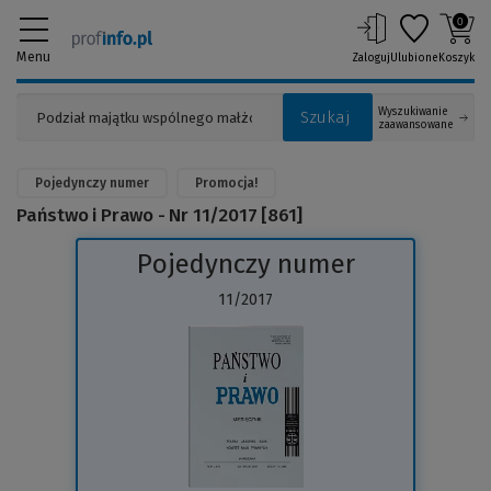
0
Menu
Zaloguj
Ulubione
Koszyk
Wyszukiwanie
Szukaj
zaawansowane
Pojedynczy numer
Promocja!
Państwo i Prawo - Nr 11/2017 [861]
Pojedynczy numer
11/2017
(Link
do
innej
strony)