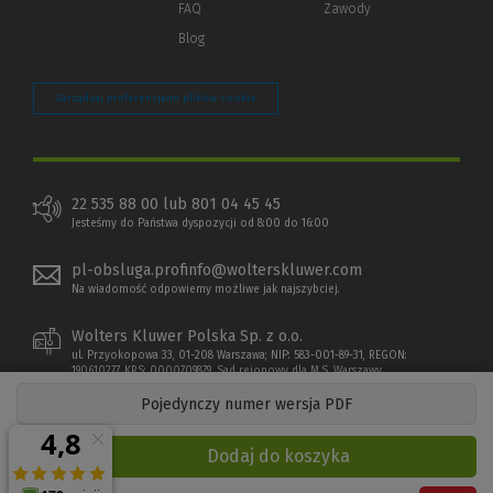
FAQ
Zawody
Blog
Zarządzaj preferencjami plików cookie
22 535 88 00 lub 801 04 45 45
Jesteśmy do Państwa dyspozycji od 8:00 do 16:00
pl-obsluga.profinfo@wolterskluwer.com
Na wiadomość odpowiemy możliwe jak najszybciej.
Wolters Kluwer Polska Sp. z o.o.
ul. Przyokopowa 33, 01-208 Warszawa; NIP: 583-001-89-31, REGON:
190610277, KRS: 0000709879, Sąd rejonowy dla M.S. Warszawy
Pojedynczy numer wersja PDF
Dodaj do koszyka