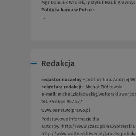
Mgr Dominik Wzorek, Instytut Nauk Prawny
Polityka karna w Polsce
...
Redakcja
redaktor naczelny -
prof. dr hab. Andrzej W
sekretarz redakcji -
Michał Ziółkowski
e-mail:
michal.ziolkowski@wolterskluwer.c
tel. +48 664 907 577
www.panstwoiprawo.pl
(Link
do
Podstawowe informacje dla
innej
autorów:
http://www.czasopisma.woltersklu
strony)
http://www.wolterskluwer.pl/proces-publika