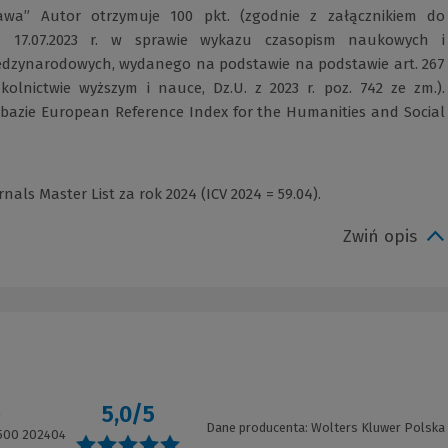
wa” Autor otrzymuje 100 pkt. (zgodnie z załącznikiem do
z 17.07.2023 r. w sprawie wykazu czasopism naukowych i
ędzynarodowych, wydanego na podstawie na podstawie art. 267
kolnictwie wyższym i nauce, Dz.U. z 2023 r. poz. 742 ze zm.).
bazie European Reference Index for the Humanities and Social
als Master List za rok 2024 (ICV 2024 = 59.04).
Zwiń opis
5,0/5
4
Dane producenta: Wolters Kluwer Polska
500 202404