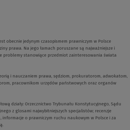
 jest obecnie jedynym czasopismem prawniczym w Polsce
iny prawa. Na jego łamach poruszane są najważniejsze i
zne problemy stanowiące przedmiot zainteresowania świata
eorią i nauczaniem prawa, sędziom, prokuratorom, adwokatom,
atorom, pracownikom urzędów państwowych oraz organów
ułową działy: Orzecznictwo Trybunału Konstytucyjnego, Sądu
ego z glosami najwybitniejszych specjalistów; recenzje
ch, informacje o prawniczym ruchu naukowym w Polsce i za
ą.