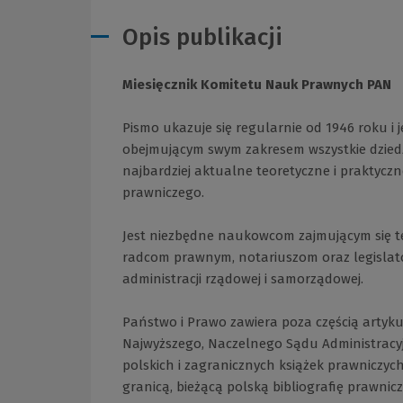
Opis publikacji
Miesięcznik Komitetu Nauk Prawnych PAN
Pismo ukazuje się regularnie od 1946 roku i
obejmującym swym zakresem wszystkie dziedz
najbardziej aktualne teoretyczne i praktyc
prawniczego.
Jest niezbędne naukowcom zajmującym się t
radcom prawnym, notariuszom oraz legisl
administracji rządowej i samorządowej.
Państwo i Prawo zawiera poza częścią artyk
Najwyższego, Naczelnego Sądu Administracyjn
polskich i zagranicznych książek prawniczy
granicą, bieżącą polską bibliografię prawnicz