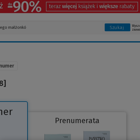
Wysz
Szukaj
zaaw
 numer
8]
mer
Prenumerata
Link
do