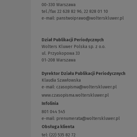
00-330 Warszawa
tel./fax 22 628 82 96, 22 828 01 10
e-mail:
panstwoiprawo@wolterskluwer.pl
Dział Publikacji Periodycznych
Wolters Kluwer Polska sp. z o.o.
ul. Przyokopowa 33
01-208 Warszawa
Dyrektor Działu Publikacji Periodycznych
Klaudia Szawłowska
e-mail:
czasopisma@wolterskluwer.pl
www.czasopisma.wolterskluwer.pl
(Link
do
Infolinia
innej
801 044 545
strony)
e-mail: prenumerata@wolterskluwer.pl
Obsługa klienta
tel: (22) 535 82 72