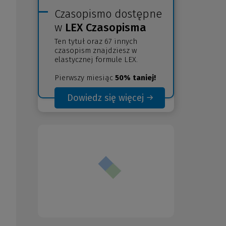
Czasopismo dostępne
w
LEX Czasopisma
Ten tytuł oraz 67 innych
czasopism znajdziesz w
elastycznej formule LEX.
Pierwszy miesiąc
50% taniej!
Dowiedz się więcej
(Nowe
(Link
okno)
do
innej
strony)