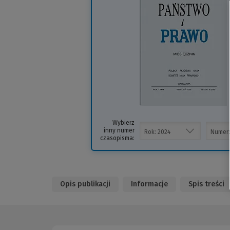
i
s
Wybierz
inny numer
czasopisma:
Opis publikacji
Informacje
Spis treści