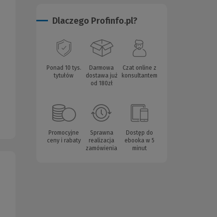
Dlaczego Profinfo.pl?
Ponad 10 tys.
Darmowa
Czat online z
tytułów
dostawa już
konsultantem
od 180zł
Promocyjne
Sprawna
Dostęp do
ceny i rabaty
realizacja
ebooka w 5
zamówienia
minut