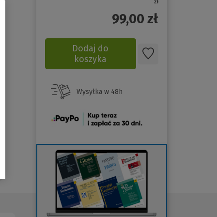
zł
99,00
zł
Dodaj do
koszyka
Wysyłka w 48h
(Nowe
okno)