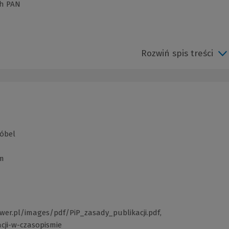
ch PAN
Rozwiń spis treści
róbel
om
wer.pl/images/pdf/PiP_zasady_publikacji.pdf
(Link
,
cji-w-czasopismie
(Link
do