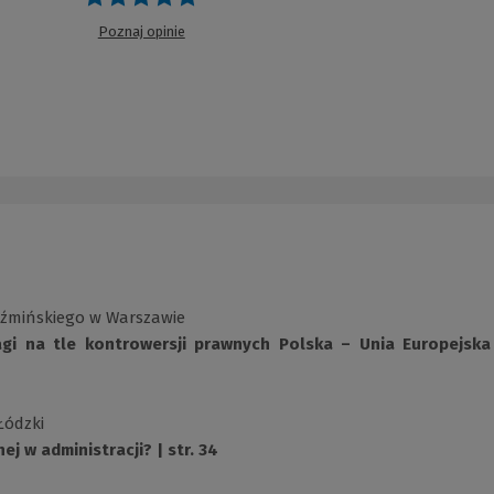
Poznaj opinie
Koźmińskiego w Warszawie
gi na tle kontrowersji prawnych Polska – Unia Europejska
Łódzki
j w administracji? | str. 34