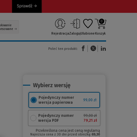
0
ukiwanie
ansowane
Rejestracja
Zaloguj
Ulubione
Koszyk
(Nowe okno)
(Link do innej strony)
(Link do innej strony)
Poleć ten produkt:
Wybierz wersję
Pojedynczy numer
99,00 zł
wersja papierowa
Pojedynczy numer
99,00 zł
79,21 zł
wersja PDF
Przekreślona cena jest ceną regularną
Najniższa cena z 30 dni przed obniżką:
69,30