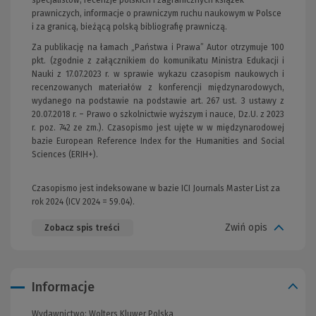
prawniczych, informacje o prawniczym ruchu naukowym w Polsce
i za granicą, bieżącą polską bibliografię prawniczą.
Za publikację na łamach „Państwa i Prawa” Autor otrzymuje 100
pkt. (zgodnie z załącznikiem do komunikatu Ministra Edukacji i
Nauki z 17.07.2023 r. w sprawie wykazu czasopism naukowych i
recenzowanych materiałów z konferencji międzynarodowych,
wydanego na podstawie na podstawie art. 267 ust. 3 ustawy z
20.07.2018 r. – Prawo o szkolnictwie wyższym i nauce, Dz.U. z 2023
r. poz. 742 ze zm.). Czasopismo jest ujęte w w międzynarodowej
bazie European Reference Index for the Humanities and Social
Sciences (ERIH+).
Czasopismo jest indeksowane w bazie ICI Journals Master List za
rok 2024 (ICV 2024 = 59.04).
Zwiń opis
Zobacz spis treści
Informacje
Wydawnictwo:
Wolters Kluwer Polska