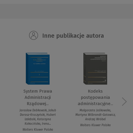
Inne publikacje autora
System Prawa
Kodeks
Administracji
postępowania
Rządowej...
administracyjne...
Jarosław Dobkowski, Jakub
Małgorzata Jaśkowska,
Dorosz-Kruczyński, Hubert
Martyna Wilbrandt-Gotowicz,
Izdebski, Katarzyna
Andrzej Wróbel
Kokocińska, Irena...
Wolters Kluwer Polska
Wolters Kluwer Polska