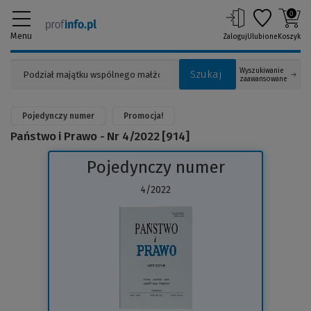
0
Menu
Zaloguj
Ulubione
Koszyk
Wyszukiwanie
Szukaj
zaawansowane
Pojedynczy numer
Promocja!
Państwo i Prawo - Nr 4/2022 [914]
Pojedynczy numer
4/2022
(Link
do
innej
strony)