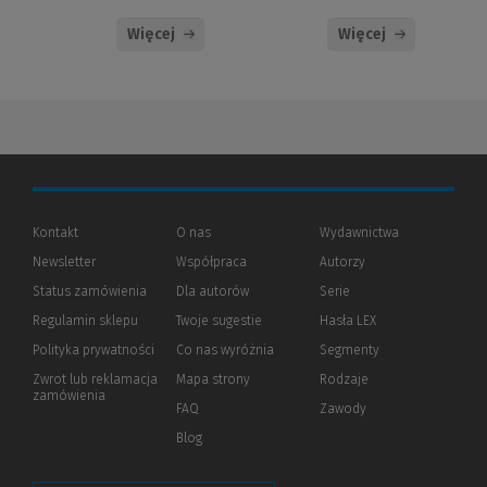
Więcej
Więcej
Kontakt
O nas
Wydawnictwa
Newsletter
Współpraca
Autorzy
Status zamówienia
Dla autorów
(Nowe
(Link
Serie
okno)
do
Regulamin sklepu
Twoje sugestie
Hasła LEX
innej
strony)
Polityka prywatności
(Nowe
(Link
Co nas wyróżnia
Segmenty
okno)
do
Zwrot lub reklamacja
Mapa strony
Rodzaje
innej
zamówienia
strony)
FAQ
Zawody
Blog