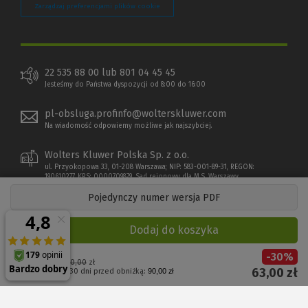
Zarządzaj preferencjami plików cookie
22 535 88 00 lub 801 04 45 45
Jesteśmy do Państwa dyspozycji od 8:00 do 16:00
pl-obsluga.profinfo@wolterskluwer.com
Na wiadomość odpowiemy możliwe jak najszybciej.
Wolters Kluwer Polska Sp. z o.o.
ul. Przyokopowa 33, 01-208 Warszawa; NIP: 583-001-89-31, REGON:
190610277, KRS: 0000709879, Sąd rejonowy dla M.S. Warszawy
Pojedynczy numer wersja PDF
Dodaj do koszyka
-
30
%
Cena regularna:
90,00
zł
63,00
zł
Najniższa cena z 30 dni przed obniżką:
90,00 zł
Copyright 1997 - 2026 Wolters Kluwer Polska Sp. z o.o.