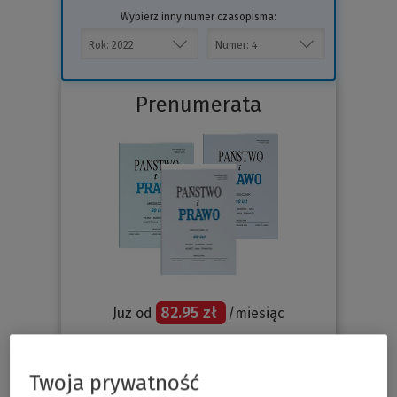
Wybierz inny numer czasopisma:
Prenumerata
82.95 zł
Już od
/miesiąc
Sprawdź
Twoja prywatność