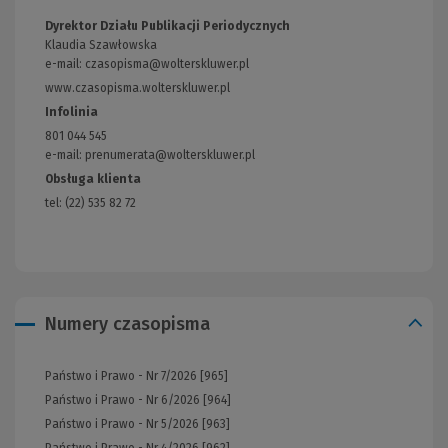
Dyrektor Działu Publikacji Periodycznych
Klaudia Szawłowska
e-mail:
czasopisma@wolterskluwer.pl
www.czasopisma.wolterskluwer.pl
(Link
do
Infolinia
innej
801 044 545
strony)
e-mail: prenumerata@wolterskluwer.pl
Obsługa klienta
tel: (22) 535 82 72
Numery czasopisma
Państwo i Prawo - Nr 7/2026 [965]
Państwo i Prawo - Nr 6/2026 [964]
Państwo i Prawo - Nr 5/2026 [963]
Państwo i Prawo - Nr 4/2026 [962]