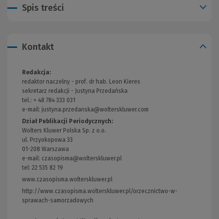
Spis treści
Kontakt
Redakcja:
redaktor naczelny - prof. dr hab. Leon Kieres
sekretarz redakcji - Justyna Przedańska
tel.: + 48 784 333 031
e-mail:
justyna.przedanska@wolterskluwer.com
Dział Publikacji Periodycznych:
Wolters Kluwer Polska Sp. z o.o.
ul. Przyokopowa 33
01-208 Warszawa
e-mail:
czasopisma@wolterskluwer.pl
tel: 22 535 82 19
www.czasopisma.wolterskluwer.pl
(Link
do
http://www.czasopisma.wolterskluwer.pl/orzecznictwo-w-
innej
sprawach-samorzadowych
(Link
strony)
do
innej