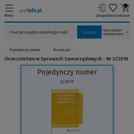
0
Menu
Zaloguj
Ulubione
Koszyk
Wyszukiwanie
Szukaj
zaawansowane
Pojedynczy numer
Promocja!
Orzecznictwo w Sprawach Samorządowych - Nr 2/2019
Pojedynczy numer
2/2019
(Link
do
innej
strony)