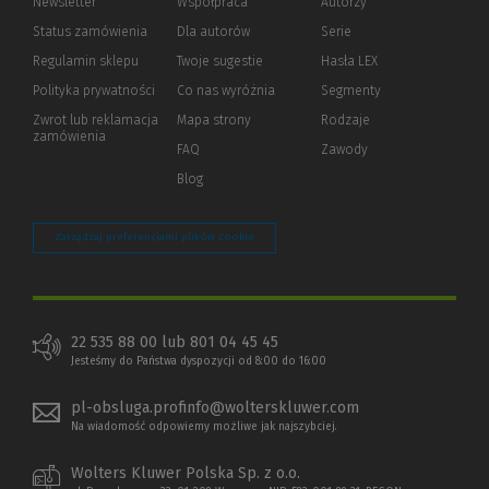
Newsletter
Współpraca
Autorzy
Status zamówienia
Dla autorów
(Nowe
(Link
Serie
okno)
do
Regulamin sklepu
Twoje sugestie
Hasła LEX
innej
strony)
Polityka prywatności
(Nowe
(Link
Co nas wyróżnia
Segmenty
okno)
do
Zwrot lub reklamacja
Mapa strony
Rodzaje
innej
zamówienia
strony)
FAQ
Zawody
Blog
Zarządzaj preferencjami plików cookie
22 535 88 00 lub 801 04 45 45
Jesteśmy do Państwa dyspozycji od 8:00 do 16:00
pl-obsluga.profinfo@wolterskluwer.com
Na wiadomość odpowiemy możliwe jak najszybciej.
Wolters Kluwer Polska Sp. z o.o.