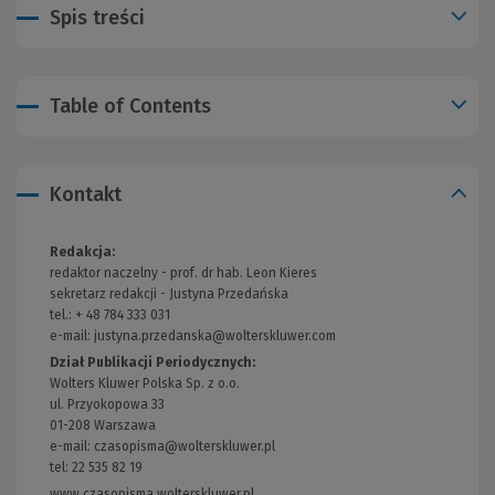
Spis treści
Table of Contents
Kontakt
Redakcja:
redaktor naczelny - prof. dr hab. Leon Kieres
sekretarz redakcji - Justyna Przedańska
tel.: + 48 784 333 031
e-mail:
justyna.przedanska@wolterskluwer.com
Dział Publikacji Periodycznych:
Wolters Kluwer Polska Sp. z o.o.
ul. Przyokopowa 33
01-208 Warszawa
e-mail:
czasopisma@wolterskluwer.pl
tel: 22 535 82 19
www.czasopisma.wolterskluwer.pl
(Link