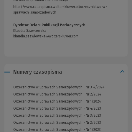
do
http://www.czasopisma.wolterskluwer.pl/orzecznictwo-w-
innej
sprawach-samorzadowych
(Link
strony)
do
innej
Dyrektor Działu Publikacji Periodycznych
strony)
Klaudia Szawłowska
klaudia.szawlowska@wolterskluwer.com
Numery czasopisma
Orzecznictwo w Sprawach Samorządowych - Nr 3-4/2024
Orzecznictwo w Sprawach Samorządowych - Nr 2/2024
Orzecznictwo w Sprawach Samorządowych - Nr 1/2024
Orzecznictwo w Sprawach Samorządowych - Nr 4/2023
Orzecznictwo w Sprawach Samorządowych - Nr 3/2023
Orzecznictwo w Sprawach Samorządowych - Nr 2/2023
Orzecznictwo w Sprawach Samorządowych - Nr 1/2023