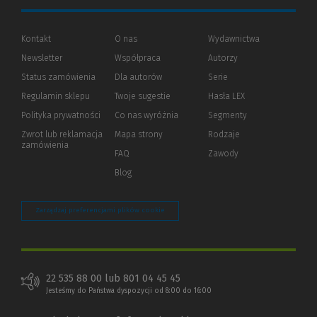
Kontakt
O nas
Wydawnictwa
Newsletter
Współpraca
Autorzy
Status zamówienia
Dla autorów
(Nowe
(Link
Serie
okno)
do
Regulamin sklepu
Twoje sugestie
Hasła LEX
innej
strony)
Polityka prywatności
(Nowe
(Link
Co nas wyróżnia
Segmenty
okno)
do
Zwrot lub reklamacja
Mapa strony
Rodzaje
innej
zamówienia
strony)
FAQ
Zawody
Blog
Zarządzaj preferencjami plików cookie
22 535 88 00 lub 801 04 45 45
Jesteśmy do Państwa dyspozycji od 8:00 do 16:00