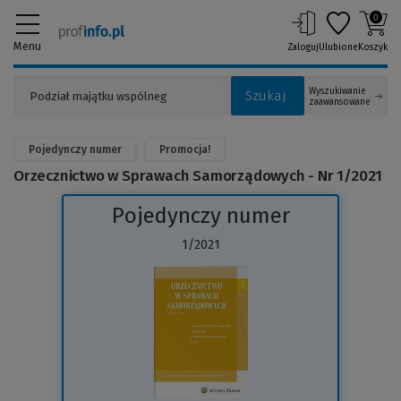
0
Menu
Zaloguj
Ulubione
Koszyk
Wyszukiwanie
Szukaj
zaawansowane
Pojedynczy numer
Promocja!
Orzecznictwo w Sprawach Samorządowych - Nr 1/2021
Pojedynczy numer
1/2021
(Link
do
innej
strony)