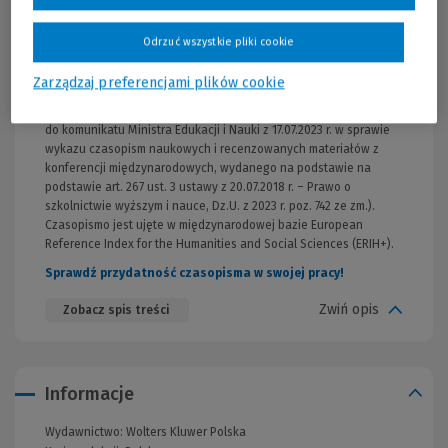
organów nadzoru nad jednostkami samorządu terytorialnego.
Stanowi zbiór najistotniejszych, często precedensowych
Odrzuć wszystkie pliki cookie
orzeczeń ściśle związanych z organizacją i zadaniami samorządu
terytorialnego.
Zarządzaj preferencjami plików cookie
Za publikację na łamach „Orzecznictwa w Sprawach
Samorządowych” Autor otrzymuje 70 pkt. (zgodnie z załącznikiem
do komunikatu Ministra Edukacji i Nauki z 17.07.2023 r. w sprawie
wykazu czasopism naukowych i recenzowanych materiałów z
konferencji międzynarodowych, wydanego na podstawie na
podstawie art. 267 ust. 3 ustawy z 20.07.2018 r. – Prawo o
szkolnictwie wyższym i nauce, Dz.U. z 2023 r. poz. 742 ze zm.).
Czasopismo jest ujęte w międzynarodowej bazie European
Reference Index for the Humanities and Social Sciences (ERIH+).
Sprawdź przydatność czasopisma w swojej pracy!
Zwiń opis
Zobacz spis treści
Informacje
Wydawnictwo:
Wolters Kluwer Polska