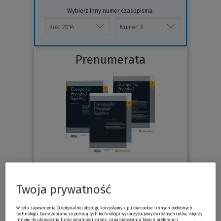
Wybierz inny numer czasopisma:
Prenumerata
76.30 zł
Już od
/miesiąc
Twoja prywatność
Sprawdź
W celu zapewnienia Ci optymalnej obsługi, korzystamy z plików cookie i innych podobnych
technologii. Dane zebrane za pomocą tych technologii wykorzystujemy do różnych celów, między
innymi do ulepszania funkcjonalności strony, zapamiętywania Twoich preferencji,