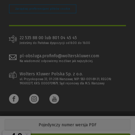
Zarządzaj preferencjami plików cookie
22 535 88 00 lub 801 04 45 45
Jesteśmy do Państwa dyspozycji od 8:00 do 16:00
pl-obsluga.profinfo@wolterskluwer.com
Na wiadomość odpowiemy możliwe jak najszybciej.
Wolters Kluwer Polska Sp. z o.o.
ul. Przyokopowa 33, 01-208 Warszawa; NIP: 583-001-89-31, REGON:
190610277, KRS: 0000709879, Sąd rejonowy dla M.S. Warszawy
Pojedynczy numer wersja PDF
Copyright 1997 - 2026 Wolters Kluwer Polska Sp. z o.o.