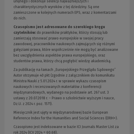
unijnego i dokonuje selekcji najważniejszych i
charakterystycznych wyroków z tej dziedziny. Są one
zamieszczone w kolejnych numerach EPS, wraz z komentarzami
do nich.
Czasopismo jest adresowane do szerokiego kręgu
czytelników
:
do prawników praktyków, którzy stosują lub
zamierzają stosować prawo europejskie w swojej pracy
zawodowej, pracowników naukowych zajmujących się różnymi
gałęziami prawa, które współcześnie nie mogą być analizowane
bez uwzględnienia aspektów prawa europejskiego, oraz
studentów prawa, którzy chcą pogłębić wiedzę akademicką.
Za publikację na łamach „Europejskiego Przeglądu Sądowego”
Autor otrzymuje 40 pkt (zgodnie z załącznikiem do komunikatu
Ministra Nauki z 5.01.2024 r. w sprawie wykazu czasopism
naukowych i recenzowanych materiałów z konferencji
międzynarodowych, wydanego na podstawie art. 267 ust. 3
ustawy z 20.07.2018 r. – Prawo o szkolnictwie wyższym i nauce,
Dz.U. z 2024 r. poz. 1571).
Miesięcznik jest ujęty w międzynarodowej bazie European
Reference Index for the Humanities and Social Sciences (ERIH+).
Czasopismo jest indeksowane w bazie ICI Journals Master List za
rok 2024 (ICV 2024 = 60.68).