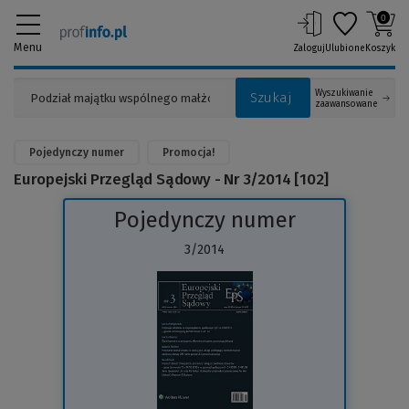
0
Menu
Zaloguj
Ulubione
Koszyk
Wyszukiwanie
Szukaj
zaawansowane
Pojedynczy numer
Promocja!
Europejski Przegląd Sądowy - Nr 3/2014 [102]
Pojedynczy numer
3/2014
(Link
do
innej
strony)