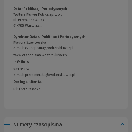
Dział Publikacji Periodycznych
Wolters Kluwer Polska sp. z o.o.
ul. Przyokopowa 33
01-208 Warszawa
Dyrektor Działu Publikacji Periodycznych
Klaudia Szawłowska
e-mail:
czasopisma@wolterskluwer.pl
www.czasopisma.wolterskluwer.pl
(Link
do
Infolinia
innej
801 044 545
strony)
e-mail: prenumerata@wolterskluwer.pl
Obsługa klienta
tel: (22) 535 82 72
Numery czasopisma