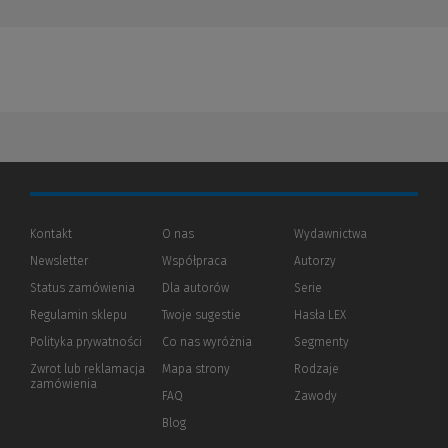
Kontakt
O nas
Wydawnictwa
Newsletter
Współpraca
Autorzy
Status zamówienia
Dla autorów
(Nowe
(Link
Serie
okno)
do
Regulamin sklepu
Twoje sugestie
Hasła LEX
innej
strony)
Polityka prywatności
(Nowe
(Link
Co nas wyróżnia
Segmenty
okno)
do
Zwrot lub reklamacja
Mapa strony
Rodzaje
innej
zamówienia
strony)
FAQ
Zawody
Blog