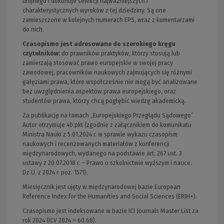
unijnego i dokonuje selekcji najważniejszych i
charakterystycznych wyroków z tej dziedziny. Są one
zamieszczone w kolejnych numerach EPS, wraz z komentarzami
do nich.
Czasopismo jest adresowane do szerokiego kręgu
czytelników
:
do prawników praktyków, którzy stosują lub
zamierzają stosować prawo europejskie w swojej pracy
zawodowej, pracowników naukowych zajmujących się różnymi
gałęziami prawa, które współcześnie nie mogą być analizowane
bez uwzględnienia aspektów prawa europejskiego, oraz
studentów prawa, którzy chcą pogłębić wiedzę akademicką.
Za publikację na łamach „Europejskiego Przeglądu Sądowego”
Autor otrzymuje 40 pkt (zgodnie z załącznikiem do komunikatu
Ministra Nauki z 5.01.2024 r. w sprawie wykazu czasopism
naukowych i recenzowanych materiałów z konferencji
międzynarodowych, wydanego na podstawie art. 267 ust. 3
ustawy z 20.07.2018 r. – Prawo o szkolnictwie wyższym i nauce,
Dz.U. z 2024 r. poz. 1571).
Miesięcznik jest ujęty w międzynarodowej bazie European
Reference Index for the Humanities and Social Sciences (ERIH+).
Czasopismo jest indeksowane w bazie ICI Journals Master List za
rok 2024 (ICV 2024 = 60.68).