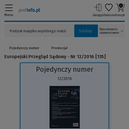
0
Menu
Zaloguj
Ulubione
Koszyk
Wyszukiwanie
Szukaj
zaawansowane
Pojedynczy numer
Promocja!
Europejski Przegląd Sądowy - Nr 12/2016 [135]
Pojedynczy numer
12/2016
(Link
do
innej
strony)