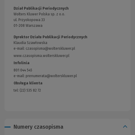
Dział Publikacji Periodycznych
Wolters Kluwer Polska sp. z o.o.
ul. Przyokopowa 33
01-208 Warszawa
Dyrektor Działu Publikacji Periodycznych
Klaudia Szawłowska
e-mail:
czasopisma@wolterskluwer.pl
www.czasopisma.wolterskluwer.pl
(Link
do
Infolinia
innej
801 044 545
strony)
e-mail: prenumerata@wolterskluwer.pl
Obsługa klienta
tel: (22) 535 82 72
Numery czasopisma