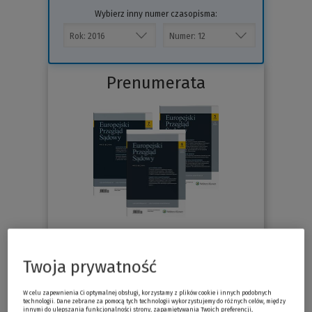
Wybierz inny numer czasopisma:
Prenumerata
76.30 zł
Już od
/miesiąc
Twoja prywatność
Sprawdź
W celu zapewnienia Ci optymalnej obsługi, korzystamy z plików cookie i innych podobnych
technologii. Dane zebrane za pomocą tych technologii wykorzystujemy do różnych celów, między
innymi do ulepszania funkcjonalności strony, zapamiętywania Twoich preferencji,