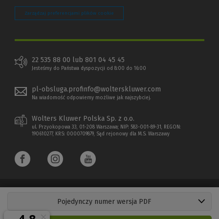
Zarządzaj preferencjami plików cookie
22 535 88 00 lub 801 04 45 45
Jesteśmy do Państwa dyspozycji od 8:00 do 16:00
pl-obsluga.profinfo@wolterskluwer.com
Na wiadomość odpowiemy możliwe jak najszybciej.
Wolters Kluwer Polska Sp. z o.o.
ul. Przyokopowa 33, 01-208 Warszawa; NIP: 583-001-89-31, REGON:
190610277, KRS: 0000709879, Sąd rejonowy dla M.S. Warszawy
Pojedynczy numer wersja PDF
Copyright 1997 - 2026 Wolters Kluwer Polska Sp. z o.o.