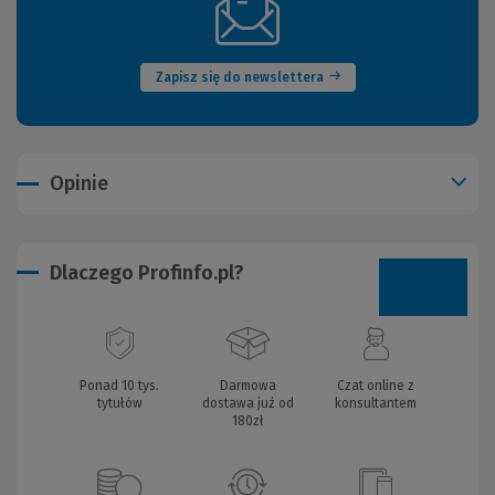
(Nowe
okno)
Zapisz się do newslettera
Opinie
Dlaczego Profinfo.pl?
Ponad 10 tys.
Darmowa
Czat online z
tytułów
dostawa już od
konsultantem
180zł