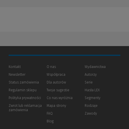
Kontakt
O nas
Wydawnictwa
Newsletter
Współpraca
Autorzy
Status zamówienia
Dla autorów
(Nowe
(Link
Serie
okno)
do
Regulamin sklepu
Twoje sugestie
Hasła LEX
innej
strony)
Polityka prywatności
(Nowe
(Link
Co nas wyróżnia
Segmenty
okno)
do
Zwrot lub reklamacja
Mapa strony
Rodzaje
innej
zamówienia
strony)
FAQ
Zawody
Blog