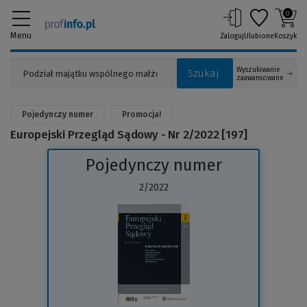
0
Menu
Zaloguj
Ulubione
Koszyk
Wyszukiwanie
Szukaj
zaawansowane
Pojedynczy numer
Promocja!
Europejski Przegląd Sądowy - Nr 2/2022 [197]
Pojedynczy numer
2/2022
(Link
do
innej
strony)