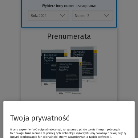
Wybierz inny numer czasopisma:
Prenumerata
76.30 zł
Już od
/miesiąc
Twoja prywatność
Sprawdź
W celu zapewnienia Ci optymalnej obsługi, korzystamy z plików cookie i innych podobnych
technologii. Dane zebrane za pomocą tych technologii wykorzystujemy do różnych celów, między
innymi do ulepszania funkcjonalności strony, zapamiętywania Twoich preferencji,