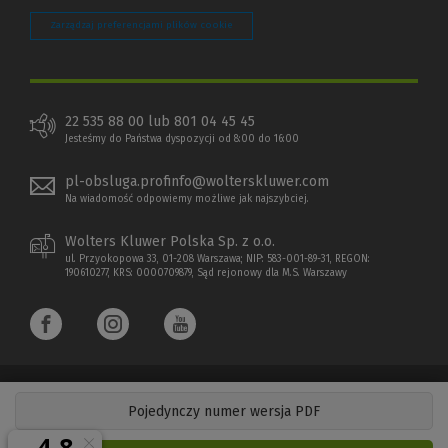
Zarządzaj preferencjami plików cookie
22 535 88 00 lub 801 04 45 45
Jesteśmy do Państwa dyspozycji od 8:00 do 16:00
pl-obsluga.profinfo@wolterskluwer.com
Na wiadomość odpowiemy możliwe jak najszybciej.
Wolters Kluwer Polska Sp. z o.o.
ul. Przyokopowa 33, 01-208 Warszawa; NIP: 583-001-89-31, REGON:
190610277, KRS: 0000709879, Sąd rejonowy dla M.S. Warszawy
Pojedynczy numer wersja PDF
Copyright 1997 - 2026 Wolters Kluwer Polska Sp. z o.o.