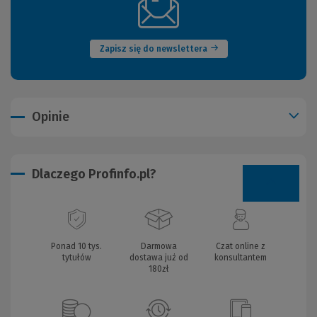
(Nowe
okno)
Zapisz się do newslettera
Opinie
Dlaczego Profinfo.pl?
Ponad 10 tys.
Darmowa
Czat online z
tytułów
dostawa już od
konsultantem
180zł