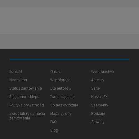
Kontakt
O nas
Wydawnictwa
Newsletter
Współpraca
Autorzy
Status zamówienia
Dla autorów
(Nowe
(Link
Serie
okno)
do
Regulamin sklepu
Twoje sugestie
Hasła LEX
innej
strony)
Polityka prywatności
(Nowe
(Link
Co nas wyróżnia
Segmenty
okno)
do
Zwrot lub reklamacja
Mapa strony
Rodzaje
innej
zamówienia
strony)
FAQ
Zawody
Blog