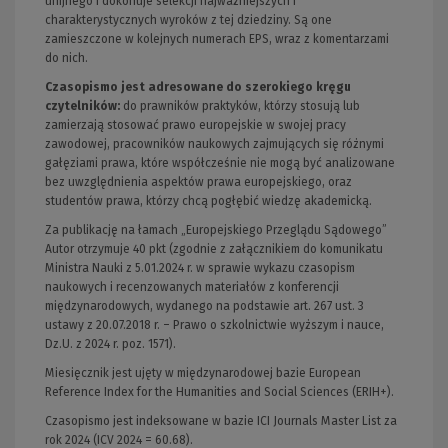
unijnego i dokonuje selekcji najważniejszych i
charakterystycznych wyroków z tej dziedziny. Są one
zamieszczone w kolejnych numerach EPS, wraz z komentarzami
do nich.
Czasopismo jest adresowane do szerokiego kręgu
czytelników
:
do prawników praktyków, którzy stosują lub
zamierzają stosować prawo europejskie w swojej pracy
zawodowej, pracowników naukowych zajmujących się różnymi
gałęziami prawa, które współcześnie nie mogą być analizowane
bez uwzględnienia aspektów prawa europejskiego, oraz
studentów prawa, którzy chcą pogłębić wiedzę akademicką.
Za publikację na łamach „Europejskiego Przeglądu Sądowego”
Autor otrzymuje 40 pkt (zgodnie z załącznikiem do komunikatu
Ministra Nauki z 5.01.2024 r. w sprawie wykazu czasopism
naukowych i recenzowanych materiałów z konferencji
międzynarodowych, wydanego na podstawie art. 267 ust. 3
ustawy z 20.07.2018 r. – Prawo o szkolnictwie wyższym i nauce,
Dz.U. z 2024 r. poz. 1571).
Miesięcznik jest ujęty w międzynarodowej bazie European
Reference Index for the Humanities and Social Sciences (ERIH+).
Czasopismo jest indeksowane w bazie ICI Journals Master List za
rok 2024 (ICV 2024 = 60.68).