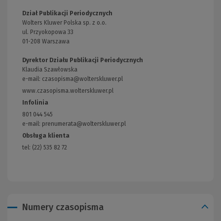
Dział Publikacji Periodycznych
Wolters Kluwer Polska sp. z o.o.
ul. Przyokopowa 33
01-208 Warszawa
Dyrektor Działu Publikacji Periodycznych
Klaudia Szawłowska
e-mail:
czasopisma@wolterskluwer.pl
www.czasopisma.wolterskluwer.pl
(Link
do
Infolinia
innej
801 044 545
strony)
e-mail: prenumerata@wolterskluwer.pl
Obsługa klienta
tel: (22) 535 82 72
Numery czasopisma