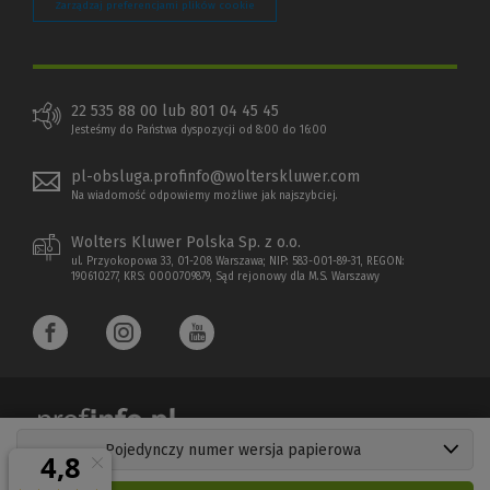
Zarządzaj preferencjami plików cookie
22 535 88 00 lub 801 04 45 45
Jesteśmy do Państwa dyspozycji od 8:00 do 16:00
pl-obsluga.profinfo@wolterskluwer.com
Na wiadomość odpowiemy możliwe jak najszybciej.
Wolters Kluwer Polska Sp. z o.o.
ul. Przyokopowa 33, 01-208 Warszawa; NIP: 583-001-89-31, REGON:
190610277, KRS: 0000709879, Sąd rejonowy dla M.S. Warszawy
Pojedynczy numer wersja papierowa
Copyright 1997 - 2026 Wolters Kluwer Polska Sp. z o.o.