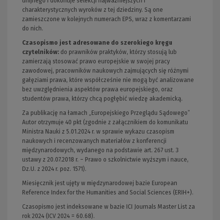
unijnego i dokonuje selekcji najważniejszych i
charakterystycznych wyroków z tej dziedziny. Są one
zamieszczone w kolejnych numerach EPS, wraz z komentarzami
do nich.
Czasopismo jest adresowane do szerokiego kręgu
czytelników
:
do prawników praktyków, którzy stosują lub
zamierzają stosować prawo europejskie w swojej pracy
zawodowej, pracowników naukowych zajmujących się różnymi
gałęziami prawa, które współcześnie nie mogą być analizowane
bez uwzględnienia aspektów prawa europejskiego, oraz
studentów prawa, którzy chcą pogłębić wiedzę akademicką.
Za publikację na łamach „Europejskiego Przeglądu Sądowego”
Autor otrzymuje 40 pkt (zgodnie z załącznikiem do komunikatu
Ministra Nauki z 5.01.2024 r. w sprawie wykazu czasopism
naukowych i recenzowanych materiałów z konferencji
międzynarodowych, wydanego na podstawie art. 267 ust. 3
ustawy z 20.07.2018 r. – Prawo o szkolnictwie wyższym i nauce,
Dz.U. z 2024 r. poz. 1571).
Miesięcznik jest ujęty w międzynarodowej bazie European
Reference Index for the Humanities and Social Sciences (ERIH+).
Czasopismo jest indeksowane w bazie ICI Journals Master List za
rok 2024 (ICV 2024 = 60.68).