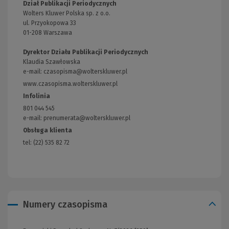
Dział Publikacji Periodycznych
Wolters Kluwer Polska sp. z o.o.
ul. Przyokopowa 33
01-208 Warszawa
Dyrektor Działu Publikacji Periodycznych
Klaudia Szawłowska
e-mail:
czasopisma@wolterskluwer.pl
www.czasopisma.wolterskluwer.pl
(Link
do
Infolinia
innej
801 044 545
strony)
e-mail: prenumerata@wolterskluwer.pl
Obsługa klienta
tel: (22) 535 82 72
Numery czasopisma