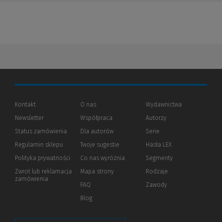
Kontakt
O nas
Wydawnictwa
Newsletter
Współpraca
Autorzy
Status zamówienia
Dla autorów
(Nowe
(Link
Serie
okno)
do
Regulamin sklepu
Twoje sugestie
Hasła LEX
innej
strony)
Polityka prywatności
(Nowe
(Link
Co nas wyróżnia
Segmenty
okno)
do
Zwrot lub reklamacja
Mapa strony
Rodzaje
innej
zamówienia
strony)
FAQ
Zawody
Blog