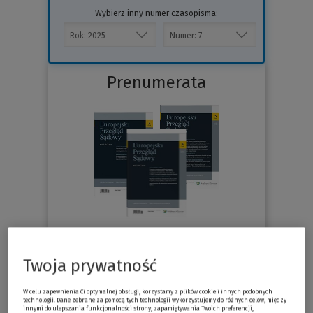
Wybierz inny numer czasopisma:
Prenumerata
76.30 zł
Już od
/miesiąc
Twoja prywatność
Sprawdź
W celu zapewnienia Ci optymalnej obsługi, korzystamy z plików cookie i innych podobnych
technologii. Dane zebrane za pomocą tych technologii wykorzystujemy do różnych celów, między
innymi do ulepszania funkcjonalności strony, zapamiętywania Twoich preferencji,