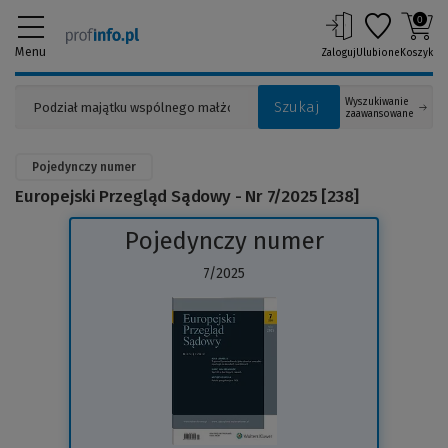
0
Menu
Zaloguj
Ulubione
Koszyk
Wyszukiwanie
Szukaj
zaawansowane
Pojedynczy numer
Europejski Przegląd Sądowy - Nr 7/2025 [238]
Pojedynczy numer
7/2025
(Link
do
innej
strony)