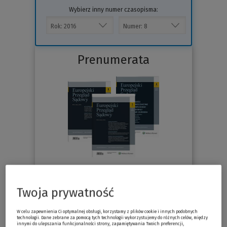
Wybierz inny numer czasopisma:
Prenumerata
76.30 zł
Już od
/miesiąc
Twoja prywatność
Sprawdź
W celu zapewnienia Ci optymalnej obsługi, korzystamy z plików cookie i innych podobnych
technologii. Dane zebrane za pomocą tych technologii wykorzystujemy do różnych celów, między
innymi do ulepszania funkcjonalności strony, zapamiętywania Twoich preferencji,