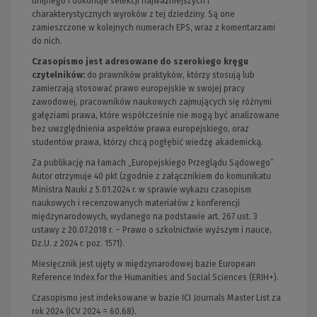
unijnego i dokonuje selekcji najważniejszych i
charakterystycznych wyroków z tej dziedziny. Są one
zamieszczone w kolejnych numerach EPS, wraz z komentarzami
do nich.
Czasopismo jest adresowane do szerokiego kręgu
czytelników
:
do prawników praktyków, którzy stosują lub
zamierzają stosować prawo europejskie w swojej pracy
zawodowej, pracowników naukowych zajmujących się różnymi
gałęziami prawa, które współcześnie nie mogą być analizowane
bez uwzględnienia aspektów prawa europejskiego, oraz
studentów prawa, którzy chcą pogłębić wiedzę akademicką.
Za publikację na łamach „Europejskiego Przeglądu Sądowego”
Autor otrzymuje 40 pkt (zgodnie z załącznikiem do komunikatu
Ministra Nauki z 5.01.2024 r. w sprawie wykazu czasopism
naukowych i recenzowanych materiałów z konferencji
międzynarodowych, wydanego na podstawie art. 267 ust. 3
ustawy z 20.07.2018 r. – Prawo o szkolnictwie wyższym i nauce,
Dz.U. z 2024 r. poz. 1571).
Miesięcznik jest ujęty w międzynarodowej bazie European
Reference Index for the Humanities and Social Sciences (ERIH+).
Czasopismo jest indeksowane w bazie ICI Journals Master List za
rok 2024 (ICV 2024 = 60.68).