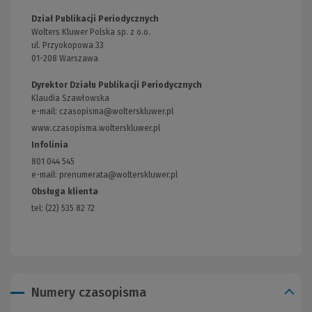
Dział Publikacji Periodycznych
Wolters Kluwer Polska sp. z o.o.
ul. Przyokopowa 33
01-208 Warszawa
Dyrektor Działu Publikacji Periodycznych
Klaudia Szawłowska
e-mail:
czasopisma@wolterskluwer.pl
www.czasopisma.wolterskluwer.pl
(Link
do
Infolinia
innej
801 044 545
strony)
e-mail: prenumerata@wolterskluwer.pl
Obsługa klienta
tel: (22) 535 82 72
Numery czasopisma