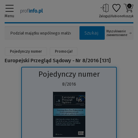
0
Menu
Zaloguj
Ulubione
Koszyk
Wyszukiwanie
Szukaj
zaawansowane
Pojedynczy numer
Promocja!
Europejski Przegląd Sądowy - Nr 8/2016 [131]
Pojedynczy numer
8/2016
(Link
do
innej
strony)