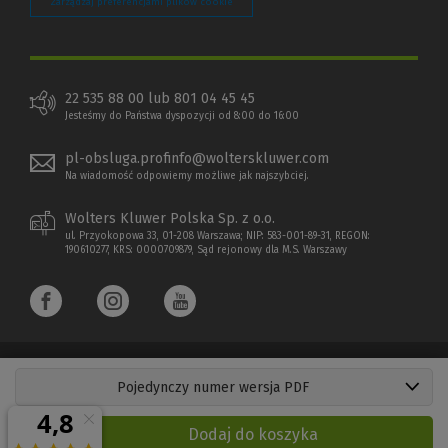
Zarządzaj preferencjami plików cookie
22 535 88 00 lub 801 04 45 45
Jesteśmy do Państwa dyspozycji od 8:00 do 16:00
pl-obsluga.profinfo@wolterskluwer.com
Na wiadomość odpowiemy możliwe jak najszybciej.
Wolters Kluwer Polska Sp. z o.o.
ul. Przyokopowa 33, 01-208 Warszawa; NIP: 583-001-89-31, REGON:
190610277, KRS: 0000709879, Sąd rejonowy dla M.S. Warszawy
Pojedynczy numer wersja PDF
Copyright 1997 - 2026 Wolters Kluwer Polska Sp. z o.o.
Dodaj do koszyka