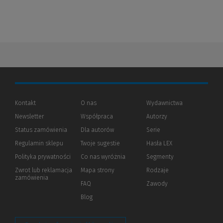
Kontakt
O nas
Wydawnictwa
Newsletter
Współpraca
Autorzy
Status zamówienia
Dla autorów
(Nowe
(Link
Serie
okno)
do
Regulamin sklepu
Twoje sugestie
Hasła LEX
innej
strony)
Polityka prywatności
(Nowe
(Link
Co nas wyróżnia
Segmenty
okno)
do
Zwrot lub reklamacja
Mapa strony
Rodzaje
innej
zamówienia
strony)
FAQ
Zawody
Blog