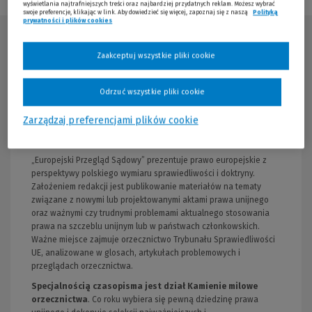
wyświetlania najtrafniejszych treści oraz najbardziej przydatnych reklam. Możesz wybrać
swoje preferencje, klikając w link. Aby dowiedzieć się więcej, zapoznaj się z naszą
Polityką
prywatności i plików cookies
Opis publikacji
Zaakceptuj wszystkie pliki cookie
„Europejski Przegląd Sądowy” jest miesięcznikiem ukazującym się
od 2005 r. To jedyne publikowane regularnie czasopismo
Odrzuć wszystkie pliki cookie
prawnicze w Polsce poświęcone w całości problematyce szeroko
rozumianego prawa europejskiego. Składa się na nie przede
Zarządzaj preferencjami plików cookie
wszystkim prawo Unii Europejskiej, ale także prawo Rady Europy,
w tym zwłaszcza Europejska Konwencja Praw Człowieka.
„Europejski Przegląd Sądowy” prezentuje prawo europejskie z
perspektywy polskiego wymiaru sprawiedliwości i doktryny.
Założeniem redakcji jest publikowanie materiałów na tematy
związane z nowymi lub projektowanymi aktami prawa unijnego
oraz ważnymi czy trudnymi problemami aktualnego stosowania
prawa na szczeblu unijnym lub w państwach członkowskich.
Ważne miejsce zajmuje orzecznictwo Trybunału Sprawiedliwości
UE, analizowane w glosach, artykułach problemowych i
przeglądach orzecznictwa.
Specjalnością czasopisma jest dział Kamienie milowe
orzecznictwa
. Co roku wybiera się pewną dziedzinę prawa