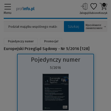
0
Menu
Zaloguj
Ulubione
Koszyk
Wyszukiwanie
Szukaj
zaawansowane
Pojedynczy numer
Promocja!
Europejski Przegląd Sądowy - Nr 5/2016 [128]
Pojedynczy numer
5/2016
(Link
do
innej
strony)