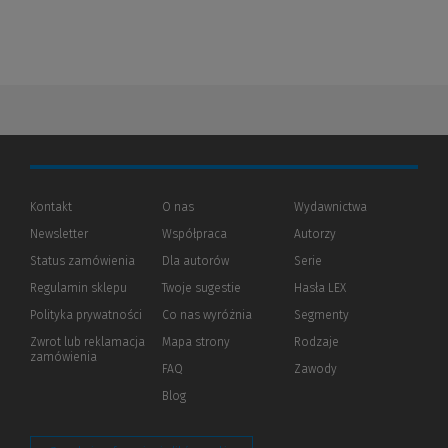
Kontakt
O nas
Wydawnictwa
Newsletter
Współpraca
Autorzy
Status zamówienia
Dla autorów
(Nowe
(Link
Serie
okno)
do
Regulamin sklepu
Twoje sugestie
Hasła LEX
innej
strony)
Polityka prywatności
(Nowe
(Link
Co nas wyróżnia
Segmenty
okno)
do
Zwrot lub reklamacja
Mapa strony
Rodzaje
innej
zamówienia
strony)
FAQ
Zawody
Blog