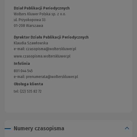
Dział Publikacji Periodycznych
Wolters Kluwer Polska sp. z o.o.
ul. Przyokopowa 33
01-208 Warszawa
Dyrektor Działu Publikacji Periodycznych
Klaudia Szawłowska
e-mail:
czasopisma@wolterskluwer.pl
www.czasopisma.wolterskluwer.pl
(Link
do
Infolinia
innej
801 044 545
strony)
e-mail: prenumerata@wolterskluwer.pl
Obsługa klienta
tel: (22) 535 82 72
Numery czasopisma