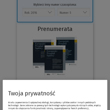
Wybierz inny numer czasopisma:
Prenumerata
76.30 zł
Już od
/miesiąc
Twoja prywatność
Sprawdź
W celu zapewnienia Ci optymalnej obsługi, korzystamy z plików cookie i innych podobnych
technologii. Dane zebrane za pomocą tych technologii wykorzystujemy do różnych celów, między
innymi do ulepszania funkcjonalności strony, zapamiętywania Twoich preferencji,