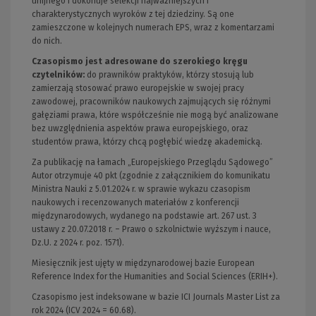
unijnego i dokonuje selekcji najważniejszych i
charakterystycznych wyroków z tej dziedziny. Są one
zamieszczone w kolejnych numerach EPS, wraz z komentarzami
do nich.
Czasopismo jest adresowane do szerokiego kręgu
czytelników
:
do prawników praktyków, którzy stosują lub
zamierzają stosować prawo europejskie w swojej pracy
zawodowej, pracowników naukowych zajmujących się różnymi
gałęziami prawa, które współcześnie nie mogą być analizowane
bez uwzględnienia aspektów prawa europejskiego, oraz
studentów prawa, którzy chcą pogłębić wiedzę akademicką.
Za publikację na łamach „Europejskiego Przeglądu Sądowego”
Autor otrzymuje 40 pkt (zgodnie z załącznikiem do komunikatu
Ministra Nauki z 5.01.2024 r. w sprawie wykazu czasopism
naukowych i recenzowanych materiałów z konferencji
międzynarodowych, wydanego na podstawie art. 267 ust. 3
ustawy z 20.07.2018 r. – Prawo o szkolnictwie wyższym i nauce,
Dz.U. z 2024 r. poz. 1571).
Miesięcznik jest ujęty w międzynarodowej bazie European
Reference Index for the Humanities and Social Sciences (ERIH+).
Czasopismo jest indeksowane w bazie ICI Journals Master List za
rok 2024 (ICV 2024 = 60.68).