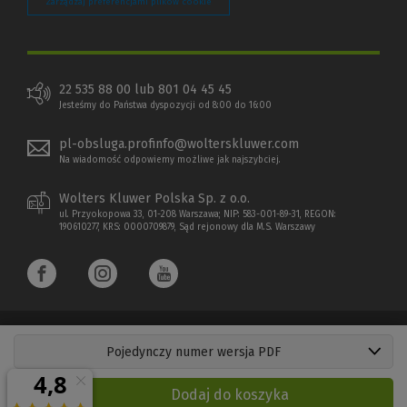
Zarządzaj preferencjami plików cookie
22 535 88 00 lub 801 04 45 45
Jesteśmy do Państwa dyspozycji od 8:00 do 16:00
pl-obsluga.profinfo@wolterskluwer.com
Na wiadomość odpowiemy możliwe jak najszybciej.
Wolters Kluwer Polska Sp. z o.o.
ul. Przyokopowa 33, 01-208 Warszawa; NIP: 583-001-89-31, REGON:
190610277, KRS: 0000709879, Sąd rejonowy dla M.S. Warszawy
Pojedynczy numer wersja PDF
Copyright 1997 - 2026 Wolters Kluwer Polska Sp. z o.o.
Dodaj do koszyka