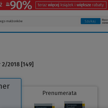
Wysz
Szukaj
zaaw
 2/2018 [149]
mer
Prenumerata
Link
do