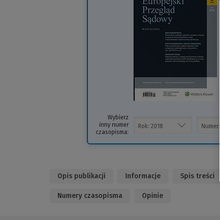
i
s
Wybierz
inny numer
czasopisma:
Opis publikacji
Informacje
Spis treści
Numery czasopisma
Opinie