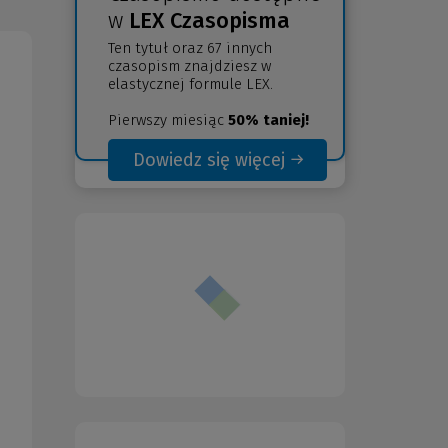
w
LEX Czasopisma
Ten tytuł oraz 67 innych
czasopism znajdziesz w
elastycznej formule LEX.
Pierwszy miesiąc
50% taniej!
Dowiedz się więcej
(Nowe
(Link
okno)
do
innej
strony)