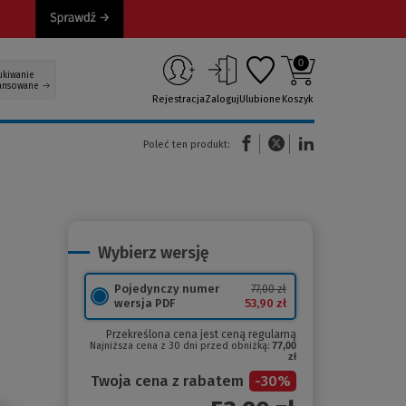
0
ukiwanie
ansowane
Rejestracja
Zaloguj
Ulubione
Koszyk
(Nowe okno)
(Link do innej strony)
(Link do innej strony)
Poleć ten produkt:
Wybierz wersję
Pojedynczy numer
77,00 zł
53,90 zł
wersja PDF
Przekreślona cena jest ceną regularną
Najniższa cena z 30 dni przed obniżką:
77,00
zł
Twoja cena z rabatem
-
30
%