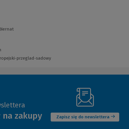
 Biernat
m
ropejski-przeglad-sadowy
(Link
do
innej
strony)
slettera
(Nowe
ł na zakupy
okno)
Zapisz się do newslettera