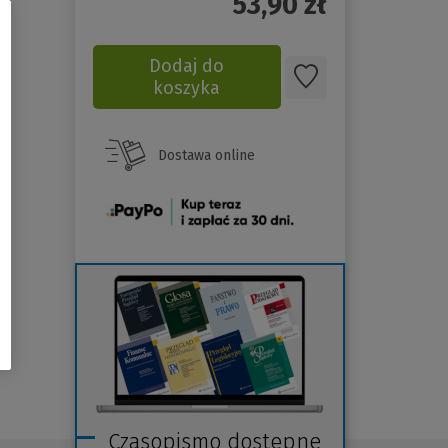
53,90
zł
Dodaj do
koszyka
Dostawa online
(Nowe
okno)
Czasopismo dostępne