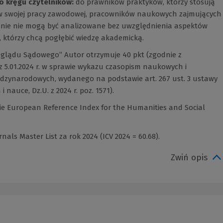
o kręgu czytelników
:
do prawników praktyków, którzy stosują
 w swojej pracy zawodowej, pracowników naukowych zajmujących
eśnie nie mogą być analizowane bez uwzględnienia aspektów
 którzy chcą pogłębić wiedzę akademicką.
eglądu Sądowego” Autor otrzymuje 40 pkt (zgodnie z
 5.01.2024 r. w sprawie wykazu czasopism naukowych i
dzynarodowych, wydanego na podstawie art. 267 ust. 3 ustawy
i nauce, Dz.U. z 2024 r. poz. 1571).
zie European Reference Index for the Humanities and Social
als Master List za rok 2024 (ICV 2024 = 60.68).
Zwiń opis