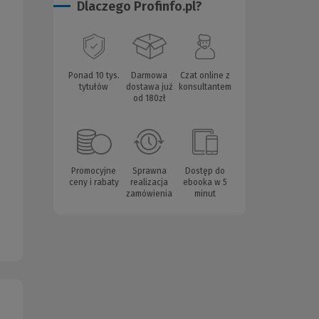
Dlaczego Profinfo.pl?
Ponad 10 tys.
Darmowa
Czat online z
tytułów
dostawa już
konsultantem
od 180zł
Promocyjne
Sprawna
Dostęp do
ceny i rabaty
realizacja
ebooka w 5
zamówienia
minut