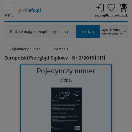
0
Menu
Zaloguj
Ulubione
Koszyk
Wyszukiwanie
Szukaj
zaawansowane
Pojedynczy numer
Promocja!
Europejski Przegląd Sądowy - Nr 2/2015 [113]
Pojedynczy numer
2/2015
(Link
do
innej
strony)