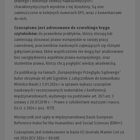
unijnego i dokonuje selekcji najważniejszych i
charakterystycznych wyroków z tej dziedziny. Są one
zamieszczone w kolejnych numerach EPS, wraz z komentarzami
do nich.
Czasopismo jest adresowane do szerokiego kręgu
czytelników
:
do prawników praktyków, którzy stosują lub
zamierzają stosować prawo europejskie w swojej pracy
zawodowej, pracowników naukowych zajmujących się różnymi
gałęziami prawa, które współcześnie nie mogą być analizowane
bez uwzględnienia aspektów prawa europejskiego, oraz
studentów prawa, którzy chcą pogłębić wiedzę akademicką.
Za publikację na łamach „Europejskiego Przeglądu Sądowego”
Autor otrzymuje 40 pkt (zgodnie z załącznikiem do komunikatu
Ministra Nauki z 5.01.2024 r. w sprawie wykazu czasopism
naukowych i recenzowanych materiałów z konferencji
międzynarodowych, wydanego na podstawie art. 267 ust. 3
ustawy z 20.07.2018 r. – Prawo o szkolnictwie wyższym i nauce,
Dz.U. z 2024 r. poz. 1571).
Miesięcznik jest ujęty w międzynarodowej bazie European
Reference Index for the Humanities and Social Sciences (ERIH+).
Czasopismo jest indeksowane w bazie ICI Journals Master List za
rok 2024 (ICV 2024 = 60.68).