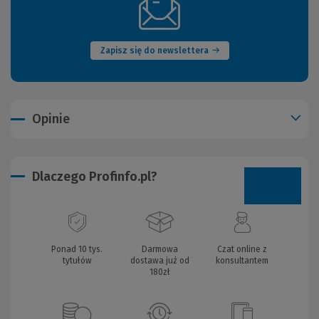
(Nowe
okno)
Zapisz się do newslettera
Opinie
Dlaczego Profinfo.pl?
Ponad 10 tys.
Darmowa
Czat online z
tytułów
dostawa już od
konsultantem
180zł