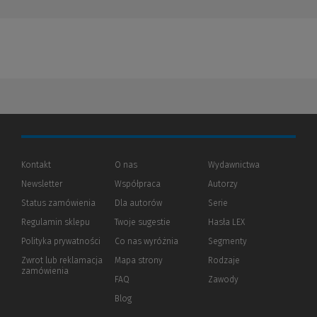
Kontakt
O nas
Wydawnictwa
Newsletter
Współpraca
Autorzy
Status zamówienia
Dla autorów
(Nowe
(Link
Serie
okno)
do
Regulamin sklepu
Twoje sugestie
Hasła LEX
innej
strony)
Polityka prywatności
(Nowe
(Link
Co nas wyróżnia
Segmenty
okno)
do
Zwrot lub reklamacja
Mapa strony
Rodzaje
innej
zamówienia
strony)
FAQ
Zawody
Blog