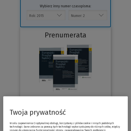
Wybierz inny numer czasopisma:
Prenumerata
76.30 zł
Już od
/miesiąc
Twoja prywatność
Sprawdź
W celu zapewnienia Ci optymalnej obsługi, korzystamy z plików cookie i innych podobnych
technologii. Dane zebrane za pomocą tych technologii wykorzystujemy do różnych celów, między
innymi do ulepszania funkcjonalności strony, zapamiętywania Twoich preferencji,