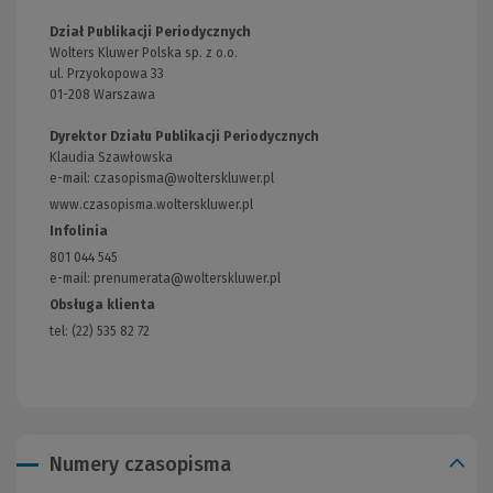
Dział Publikacji Periodycznych
Wolters Kluwer Polska sp. z o.o.
ul. Przyokopowa 33
01-208 Warszawa
Dyrektor Działu Publikacji Periodycznych
Klaudia Szawłowska
e-mail:
czasopisma@wolterskluwer.pl
www.czasopisma.wolterskluwer.pl
(Link
do
Infolinia
innej
801 044 545
strony)
e-mail: prenumerata@wolterskluwer.pl
Obsługa klienta
tel: (22) 535 82 72
Numery czasopisma