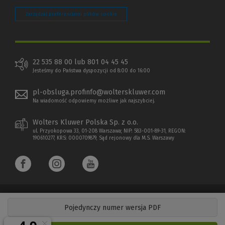
Zarządzaj preferencjami plików cookie
22 535 88 00 lub 801 04 45 45
Jesteśmy do Państwa dyspozycji od 8:00 do 16:00
pl-obsluga.profinfo@wolterskluwer.com
Na wiadomość odpowiemy możliwe jak najszybciej.
Wolters Kluwer Polska Sp. z o.o.
ul. Przyokopowa 33, 01-208 Warszawa; NIP: 583-001-89-31, REGON:
190610277, KRS: 0000709879, Sąd rejonowy dla M.S. Warszawy
Pojedynczy numer wersja PDF
Copyright 1997 - 2026 Wolters Kluwer Polska Sp. z o.o.