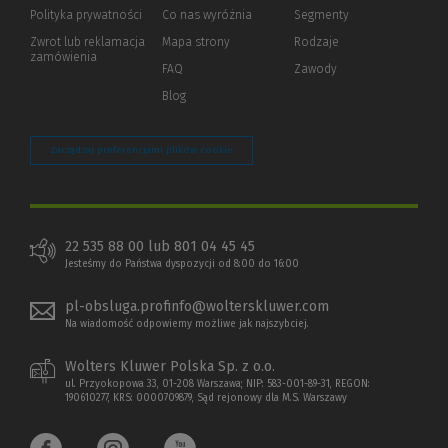
strony)
Polityka prywatności
(Nowe
(Link
Co nas wyróżnia
Segmenty
okno)
do
Zwrot lub reklamacja
Mapa strony
Rodzaje
innej
zamówienia
strony)
FAQ
Zawody
Blog
Zarządzaj preferencjami plików cookie
22 535 88 00 lub 801 04 45 45
Jesteśmy do Państwa dyspozycji od 8:00 do 16:00
pl-obsluga.profinfo@wolterskluwer.com
Na wiadomość odpowiemy możliwe jak najszybciej.
Wolters Kluwer Polska Sp. z o.o.
ul. Przyokopowa 33, 01-208 Warszawa; NIP: 583-001-89-31, REGON:
190610277, KRS: 0000709879, Sąd rejonowy dla M.S. Warszawy