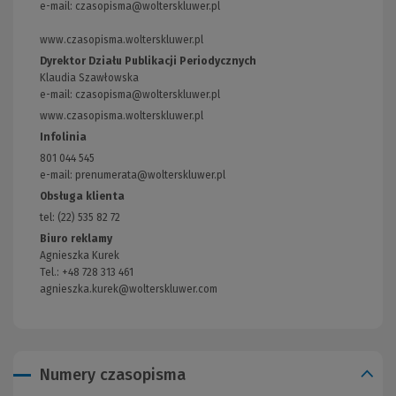
e-mail:
czasopisma@wolterskluwer.pl
www.czasopisma.wolterskluwer.pl
(Link
do
Dyrektor Działu Publikacji Periodycznych
innej
Klaudia Szawłowska
strony)
e-mail:
czasopisma@wolterskluwer.pl
www.czasopisma.wolterskluwer.pl
(Link
do
Infolinia
innej
801 044 545
strony)
e-mail: prenumerata@wolterskluwer.pl
Obsługa klienta
tel: (22) 535 82 72
Biuro reklamy
Agnieszka Kurek
Tel.: +48 728 313 461
agnieszka.kurek@wolterskluwer.com
Numery czasopisma